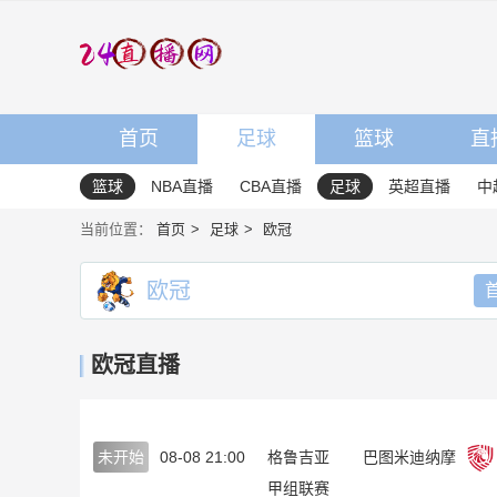
首页
足球
篮球
直
篮球
NBA直播
CBA直播
足球
英超直播
中
当前位置：
首页
足球
欧冠
欧冠
欧冠直播
未开始
08-08 21:00
格鲁吉亚
巴图米迪纳摩
甲组联赛