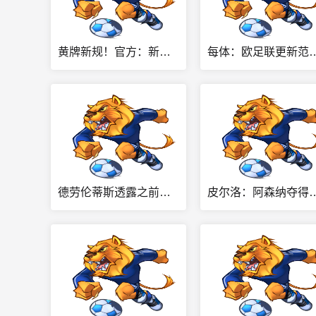
黄牌新规！官方：新赛季欧战联赛阶段开始改为球员累计4黄停赛
每体：欧足联更新范例间接承认巴萨遭误
德劳伦蒂斯透露之前曾多次联系阿莱格里，并戏称囧叔想进欧冠决赛
皮尔洛：阿森纳夺得英超冠军实至名归，