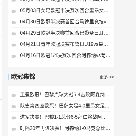
05月03日女足欧冠半决赛次回合里昂女足vs阿森纳女足全场录像
04月30日欧冠半决赛首回合马德里竞技vs阿森纳全场录像
04月29日欧冠半决赛首回合巴黎圣日耳曼vs拜仁慕尼黑全场录像
04月21日青年欧冠决赛布鲁日U19vs皇家马德里U19全场录像
04月16日欧冠1/4决赛次回合阿森纳vs葡萄牙体育全场录像
欧冠集锦
更多 >>
卫冕欧冠！巴黎点球大战5-4击败阿森纳夺冠加布里埃尔、埃泽失点
队史第四座欧冠！巴萨女足4-0里昂女足帕乔尔萨尔玛均两射一传
进军决赛！巴黎1-1总分6-5拜仁将战阿森纳登贝莱闪击凯恩破门
时隔20年再进决赛！阿森纳1-0马竞总比分2-1晋级萨卡制胜