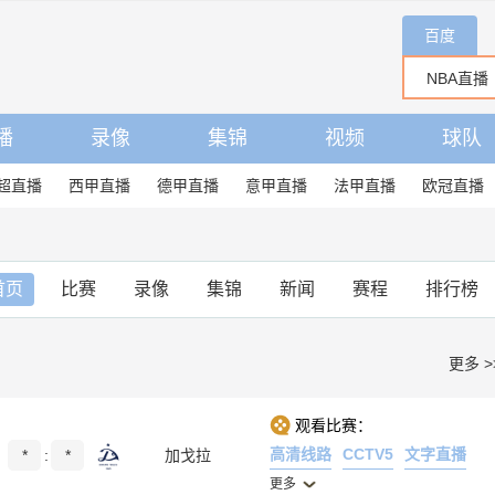
百度
播
录像
集锦
视频
球队
超直播
西甲直播
德甲直播
意甲直播
法甲直播
欧冠直播
首页
比赛
录像
集锦
新闻
赛程
排行榜
更多 >
观看比赛：
高清线路
CCTV5
文字直播
*
:
*
加戈拉
更多