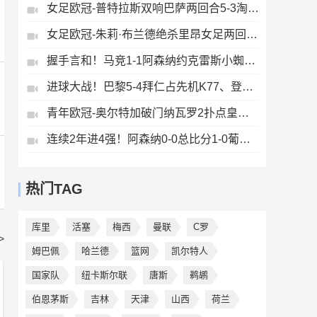
女足欧冠-普特拉斯双响巴萨两回合5-3淘汰拜仁晋级决赛
女足欧冠-朱莉·布兰德绝杀里昂女足两回合4-3淘汰阿森纳进决赛
握手言和！马竞1-1阿森纳约克雷斯小蜘蛛均点射埃泽点球被取消
进球大战！巴黎5-4拜仁占先机K77、登贝莱双响凯恩奥利塞建功
青年欧冠-奥尔特加破门纳瓦罗2扑点皇马U19点球5-3布鲁日夺冠
连续2年进4强！阿森纳0-0总比分1-0葡体特罗萨德、卡塔莫中柱
热门TAG
库里
活塞
梅西
曼联
C罗
>
姆巴佩
哈兰德
篮网
凯尔特人
国家队
纽卡斯尔联
唐斯
鹈鹕
伯恩茅斯
吉林
天津
山西
荷兰