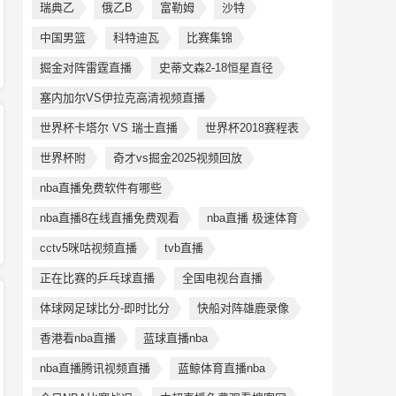
瑞典乙
俄乙B
富勒姆
沙特
中国男篮
科特迪瓦
比赛集锦
掘金对阵雷霆直播
史蒂文森2-18恒星直径
塞内加尔VS伊拉克高清视频直播
世界杯卡塔尔 VS 瑞士直播
世界杯2018赛程表
世界杯附
奇才vs掘金2025视频回放
nba直播免费软件有哪些
nba直播8在线直播免费观看
nba直播 极速体育
cctv5咪咕视频直播
tvb直播
正在比赛的乒乓球直播
全国电视台直播
体球网足球比分-即时比分
快船对阵雄鹿录像
香港看nba直播
蓝球直播nba
nba直播腾讯视频直播
蓝鲸体育直播nba