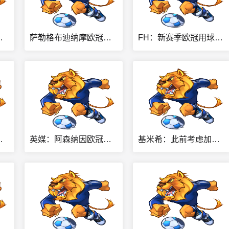
判，普比尔手球应处极刑
萨勒格布迪纳摩欧冠资格赛上演让二追三，淘汰图恩晋级下一轮
FH：新赛季欧冠用球揭晓，或成阿迪达斯绝唱
相信未来可以夺得欧冠冠军
英媒：阿森纳因欧冠决赛球迷违规被罚款1500欧元，巴黎被罚9万+
基米希：此前考虑加盟巴黎，也因想帮他们队史首次夺得欧冠