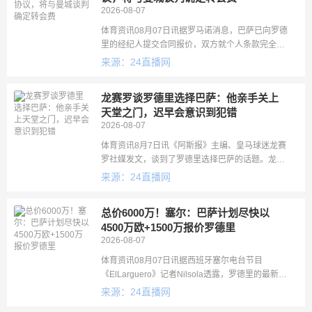
2026-08-07
体育资讯08月07日讯据罗马诺消息，巴萨已向罗德
里的经纪人提交合同报价，双方就个人条款完全达
成一致。随后巴萨将与曼城展开俱乐部层面的谈
来源：24直播网
判，推进转会费相关事宜，尽快完成这笔交易。
龙赛罗谈罗德里选择巴萨：他亲手关上
天堂之门，迟早会意识到犯错
2026-08-07
体育资讯8月7日讯《阿斯报》主编、皇马球迷龙赛
罗社媒发文，谈到了罗德里选择巴萨的话题。龙赛
罗写道：“正如我所言，天堂之门向他敞开，但他却
来源：24直播网
亲手将其关闭。他迟早会意识到自己犯下的错误。
罗德里拒绝皇马，选择加
总价6000万！塞尔：巴萨计划尽快以
4500万欧+1500万报价罗德里
2026-08-07
体育资讯08月07日讯据西班牙塞尔电台节目
《ElLarguero》记者Nilsola透露，罗德里的最新决
定迫使巴萨加快了引援脚步。巴萨方面计划尽快开
来源：24直播网
出一份4500万欧元固定转会费、外加1500万欧元