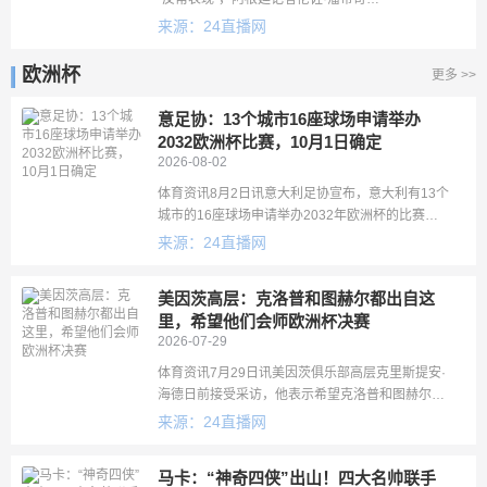
（RenzoPantich）在直播节目中爆出猛料：由于
来源：24直播网
热身时多名球员受伤，斯卡洛尼在球队登场前提出
保守战术，遭到大马丁为
欧洲杯
更多 >>
意足协：13个城市16座球场申请举办
2032欧洲杯比赛，10月1日确定
2026-08-02
体育资讯8月2日讯意大利足协宣布，意大利有13个
城市的16座球场申请举办2032年欧洲杯的比赛。
意大利和土耳其两国联合主办2032年欧洲杯，两国
来源：24直播网
分别有5座球场举办欧洲杯比赛。在10月1日之前，
意大利和土
美因茨高层：克洛普和图赫尔都出自这
里，希望他们会师欧洲杯决赛
2026-07-29
体育资讯7月29日讯美因茨俱乐部高层克里斯提安·
海德日前接受采访，他表示希望克洛普和图赫尔会
师欧洲杯决赛。克洛普和图赫尔现在分别执教德国
来源：24直播网
队和英格兰队，而他们的执教生涯都始于美因茨。
俱乐部高层克里斯提安·
马卡：“神奇四侠”出山！四大名帅联手