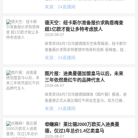
布会，谈到了自己在队内的角色，以及与新援布朗
来源：24直播网
的竞争。斯坦尼西奇说道：“我的角色没有改变。其
实早在伊藤洋辉加盟之前
德天空：纽卡斯尔准备报价求购恩梅查
超1亿欧才能让多特考虑放人
2026-08-07
体育资讯8月7日讯据德国天空体育报道，纽卡斯尔
准备报价求购多特蒙德中场菲利克斯·恩梅查。纽卡
斯尔在今夏已经卖掉了托纳利，而吉马良斯也即将
来源：24直播网
离队，因此纽卡斯尔需要引进新中场，并看上了恩
梅查。这位25岁的德国
图片报：迪奥曼德加盟皇马以后，未来
三年依然是红牛的品牌代言人
2026-08-07
体育资讯8月7日讯据德国媒体《图片报》报道，迪
奥曼德正式从莱比锡红牛转会至皇马，双方已确认
这笔交易。19岁的科特迪瓦边锋与皇马签下合同至
来源：24直播网
2033年。皇马支付1.25亿欧元固定转会费，外加最
高1500万欧
🤑赚麻！莱比锡2000万欧买入迪奥曼
德，仅过1年总价1.4亿卖皇马
2026-08-07