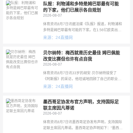
队报：利物浦和多特是姆巴耶最有可能
的下家，他们已展示各自规划
2026-08-07
体育资讯8月7日讯据法媒《队报》报道，利物浦和
多特是姆巴耶最有可能的下家。在1.56亿欧卖出贡
萨洛·拉莫斯、李刚仁、穆阿尼、卡马拉后，巴黎的
来源：24直播网
转会操作还远未结束。目前，俱乐部管理层正面临
两个棘手的内部难题
贝尔纳特：梅西就是历史最佳 姆巴佩能
改变比赛但也许有点自我
2026-08-07
体育资讯8月7日讯33岁的胡安·贝尔纳特接受了
《阿斯报》的采访，他坦诚地回顾了自己的职业生
涯。贝尔纳特曾先后效力于瓦伦西亚、拜仁慕尼
来源：24直播网
黑、巴黎圣日耳曼、本菲卡和比利亚雷亚尔。如
今，这名西班牙边后卫表示希望
墨西哥足协发布官方声明，支持国际足
联主席因凡蒂诺
2026-08-07
体育资讯8月7日讯墨西哥足协发布声明，支持国际
足联主席因凡蒂诺。墨西哥足协声明如下：“墨西哥