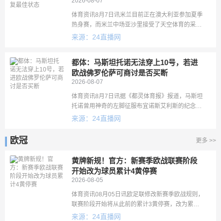
2026-08-07
体育资讯8月7日讯米兰目前正在澳大利亚参加夏季
热身赛，而米兰中场亚沙里接受了天空体育的采
访。你对米兰的夏训和热身赛有何评价？在假期之
来源：24直播网
后总是会有新的能量。我们有了新的主帅，这并不
容易应对，因为我们还没有时
都体：马斯坦托诺无法穿上10号，若进
欧战佛罗伦萨可商讨是否买断
2026-08-07
体育资讯8月7日讯据《都灵体育报》报道，马斯坦
托诺曾用神奇的左脚征服布宜诺斯艾利斯的纪念碑
球场，如今他渴望在佛罗伦萨重现辉煌。马斯坦托
来源：24直播网
诺是体育总监法比奥·帕拉蒂奇为“紫百合”敲定的第
八笔引援（绝非最后一
欧冠
更多 >>
黄牌新规！官方：新赛季欧战联赛阶段
开始改为球员累计4黄停赛
2026-08-05
体育资讯08月05日讯欧足联修改新赛季欧战规则，
联赛阶段开始将从此前的累计3黄停赛，改为累计4
张黄牌停赛。【欧洲足联纪律条例】第63条黄牌和
来源：24直播网