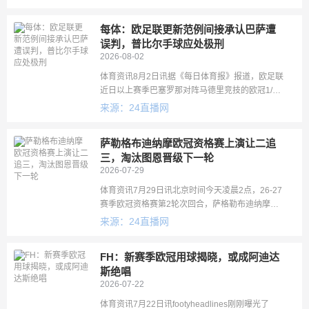
红牌63.01原则上，被裁判罚令出场的球员或球队
官员将被自动停
每体：欧足联更新范例间接承认巴萨遭
误判，普比尔手球应处极刑
2026-08-02
体育资讯8月2日讯据《每日体育报》报道，欧足联
近日以上赛季巴塞罗那对阵马德里竞技的欧冠1/4
决赛首回合的争议判罚为例，对比赛中马竞后卫普
来源：24直播网
比尔的禁区内手球作出了说明，认定确实应当判给
巴萨一个点球，这也间接
萨勒格布迪纳摩欧冠资格赛上演让二追
三，淘汰图恩晋级下一轮
2026-07-29
体育资讯7月29日讯北京时间今天凌晨2点，26-27
赛季欧冠资格赛第2轮次回合，萨格勒布迪纳摩上
演让二追三，3-2击败瑞士球队图恩，两回合总比
来源：24直播网
分4-3晋级下一轮。双方在第2轮首回合1-1战平，
次回合上半
FH：新赛季欧冠用球揭晓，或成阿迪达
斯绝唱
2026-07-22
体育资讯7月22日讯footyheadlines刚刚曝光了