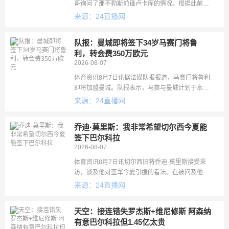
哥询问了那不勒斯前锋卢卡库的情况。根据此前媒
体的报道，卢卡库预计将在今夏离开那不勒斯，斯
来源：24直播网
基拉进一步透露，卢卡库拒绝了两份来自土超俱乐
部的报价，摩纳哥询问了他
队报：曼城即将签下34岁马赛门将鲁
利，转会费350万欧元
2026-08-07
体育资讯8月7日讯据法媒队报报道，马赛门将鲁利
即将加盟曼城。队报表示，马赛与曼城计划于本周
四敲定鲁利的交易。马赛同时在推进寻找替代人
来源：24直播网
选。继梅迪纳转会勒沃库森之后，马赛本周四又将
完成队内另一名阿根廷球员的
乔迪·莫里斯：我非常希望切尔西今夏能
签下巴尔科拉
2026-08-07
体育资讯8月7日讯切尔西旧将乔迪·莫里斯接受采
访，谈及他对蓝军今夏引援的看法。在被问及他最
想看到切尔西今夏再签哪名球员时，乔迪·莫里斯
来源：24直播网
说：“我非常希望切尔西今夏能签下巴尔科拉，当初
我们能够签下罗杰斯，这
天空：接连错失罗杰斯+维尼修斯 阿森纳
有意巴尔科拉但1.45亿太贵