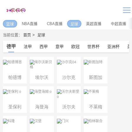
NBA直播
CBA直播
英超直播
中超直播
篮球
足球
当前位置：
首页
足球
德甲
法甲
西甲
意甲
欧冠
世界杯
亚洲杯
英
帕德博
埃尔沃
沙尔克
斯图加
恩
斯贝格
04
特
圣保利
海登海
沃尔夫
不莱梅
o
姆 o
斯堡 o