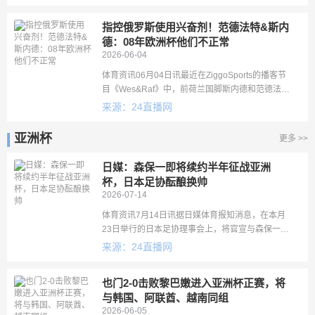
我当时对此有很多疑虑，我在西班牙人很舒服，待
了很多年，我不太喜欢改变。
指控俄罗斯使用兴奋剂！范德法特&斯内
德：08年欧洲杯他们不正常
2026-06-04
体育资讯06月04日讯最近在ZiggoSports的播客节
目《Wes&Raf》中，前荷兰国脚斯内德和范德法特
声称，俄罗斯国家队在2008年欧洲杯对阵荷兰队的
来源：24直播网
比赛中使用了兴奋剂。范德法特说道：“你们应该回
亚洲杯
更多 >>
日媒：森保一即将续约半年征战亚洲
杯，日本足协酝酿换帅
2026-07-14
体育资讯7月14日讯据日媒体育报知消息，在本月
23日举行的日本足协理事会上，将官宣与森保一续
约半年，而日本队新任主帅大概率将是大岩刚。​​​​​​​​​​​​​​​​​​​​在
来源：24直播网
世界杯止步32强后，57岁
也门2-0击败黎巴嫩进入亚洲杯正赛，将
与韩国、阿联酋、越南同组
2026-06-05