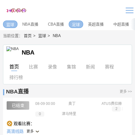
NBA直播
CBA直播
英超直播
中超直播
篮球
足球
当前位置：
首页
篮球
NBA
NBA
首页
比赛
录像
集锦
新闻
赛程
排行榜
NBA直播
更多 >>
08-09 00:00
奥丁
ATUS费拉赫
已结束
2
:
0
津马特里
观看比赛：
高清线路
更多