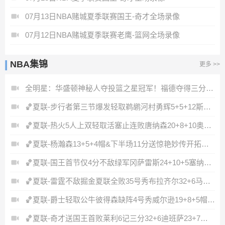
07月13日NBA赌城夏季联赛国王-奇才全场录像
07月12日NBA赌城夏季联赛老鹰-篮网全场录像
NBA集锦
更多 >>
全明星：华盛顿神秘人夺投篮之星冠军！福德夺得三分大赛冠军！
🏀夏联-步行者第三节爆发轻取鹈鹕河村勇辉5+5+12斯劳森22分
🏀夏联-热火5人上双轻取活塞止连败唐纳森20+8+10奥科里27分
🏀夏联-杨瀚森13+5+4帽&下半场11分送惊艳妙传开拓者力克掘金
🏀夏联-国王首节仅4分不敌绿军冈萨雷斯24+10+5塞纳克10+12
🏀夏联-雷霆不敌掘金夏联全败35号秀布拉齐尔32+6马拉14+7+6
🏀夏联-爵士轻取公牛彼得森缺阵4号秀威尔逊19+8+5帽罚球6中0
🏀夏联-奇才送国王首败莱利6记三分32+6迪班萨23+7雷诺20+12