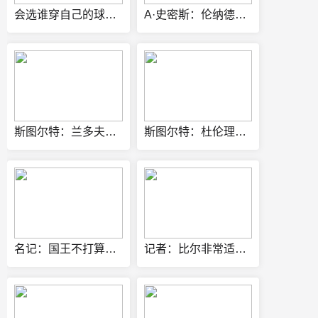
会选谁穿自己的球鞋？三球：耶稣、马丁·路德·金、马尔科姆·X
A·史密斯：伦纳德逼宫快船却拿钱不干活 他太擅长带薪休假了
斯图尔特：兰多夫和托尼·阿伦缔造了灰熊的铁血球风
斯图尔特：杜伦理应获得大合同 他是球队不可或缺的核心拼图
名记：国王不打算买断拉文 他们期望其担任年轻核心的老将领袖
记者：比尔非常适配热火 生涯三分命中率37.6%+还能持球