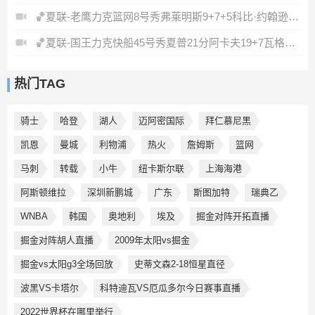
🏀夏联-老鹰力克篮网8号秀弗莱明斯9+7+5科比·约翰逊17+7
🏀夏联-国王力克快船45号秀夏普21分阿卡夫19+7瓦格勒7中1
热门TAG
骑士
哈登
湖人
迈阿密国际
拜仁慕尼黑
凯恩
曼城
利物浦
热火
詹姆斯
篮网
马刺
转载
小牛
纽卡斯尔联
上海海港
阿斯顿维拉
深圳新鹏城
广东
斯图加特
瑞典乙
WNBA
韩国
奥地利
埃及
掘金对阵开拓直播
掘金对阵胡人直播
2009年太阳vs掘金
掘金vs太阳g3全场回放
史蒂文森2-18恒星直径
波黑VS卡塔尔
科特迪瓦VS厄瓜多尔今日赛事直播
2022世界杯在哪里举行