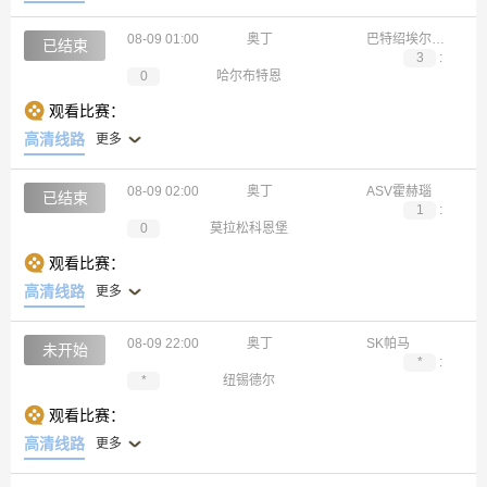
08-09 01:00
奥丁
巴特绍埃尔布鲁恩
已结束
3
:
0
哈尔布特恩
观看比赛：
高清线路
更多
08-09 02:00
奥丁
ASV霍赫瑙
已结束
1
:
0
莫拉松科恩堡
观看比赛：
高清线路
更多
08-09 22:00
奥丁
SK帕马
未开始
*
:
*
纽锡德尔
观看比赛：
高清线路
更多