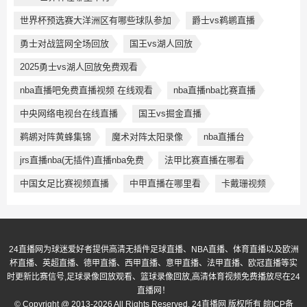
世界杯预选赛大洋洲区有哪些球队参加
爵士vs鹈鹕直播
勇士对战篮网全场回放
国王vs湖人回放
2025勇士vs湖人回放免费观看
nba直播吧免费直播视频 在线观看
nba直播nba比赛直播
中央网络电视台在线直播
国王vs掘金直播
鹈鹕对阵黄蜂集锦
魔术对阵太阳录像
nba直播台
jrs直播nba(无插件)直播nba免费
法甲比赛直播在哪看
中国女足比赛视频直播
中甲直播在哪里看
卡戴珊视频
24直播网为球迷爱好者提供高清无插件足球直播、NBA直播、体育直播以及欧洲
杯直播、英超直播、德甲直播、西甲直播、意甲直播、法甲直播、欧冠直播等实
时更新比赛信号,足球录像回放观看、篮球录像回放,高清体育视频免费播放尽在24
直播网！
© Copyright @ 2013-2026 All Rights Reserved. 24直播网 版权所有
皖ICP备