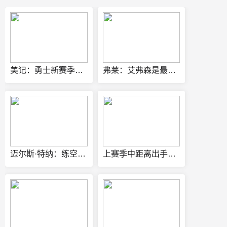
美记：勇士新赛季将会是过渡年 优先考虑内部挖潜而非引援
弗莱：艾弗森是最有影响力的三位球员之一 但论生涯成就保罗出色
迈尔斯·特纳：练空中瑜伽拯救了我的生涯 队友还会调侃我练这个
上赛季中距离出手排名！德罗赞场均6.3次第1 KD第2 英格拉姆第3