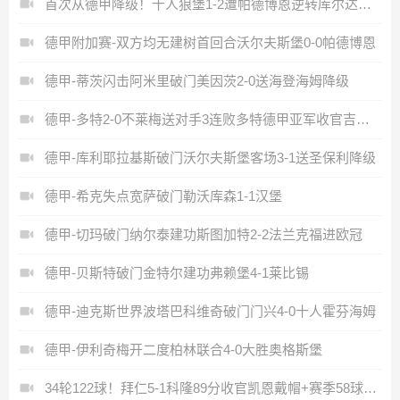
首次从德甲降级！十人狼堡1-2遭帕德博恩逆转库尔达加时赛制胜
德甲附加赛-双方均无建树首回合沃尔夫斯堡0-0帕德博恩
德甲-蒂茨闪击阿米里破门美因茨2-0送海登海姆降级
德甲-多特2-0不莱梅送对手3连败多特德甲亚军收官吉拉西破门
德甲-库利耶拉基斯破门沃尔夫斯堡客场3-1送圣保利降级
德甲-希克失点宽萨破门勒沃库森1-1汉堡
德甲-切玛破门纳尔泰建功斯图加特2-2法兰克福进欧冠
德甲-贝斯特破门金特尔建功弗赖堡4-1莱比锡
德甲-迪克斯世界波塔巴科维奇破门门兴4-0十人霍芬海姆
德甲-伊利奇梅开二度柏林联合4-0大胜奥格斯堡
34轮122球！拜仁5-1科隆89分收官凯恩戴帽+赛季58球破纪录