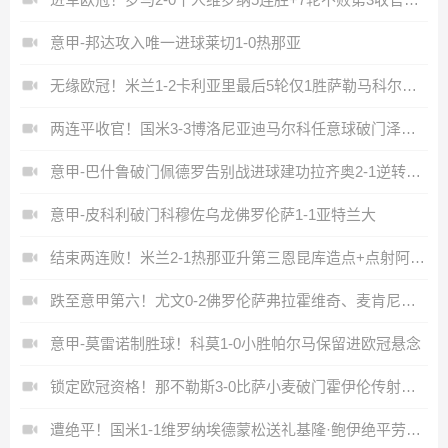
意甲-邦达攻入唯一进球莱切1-0热那亚
无缘欧冠！米兰1-2卡利亚里最后5轮仅1胜萨勒马科尔斯闪击难救主
两连平收官！国米3-3博洛尼亚迪马尔科任意球破门泽林斯基乌龙
意甲-巴什鲁破门佩德罗告别战进球建功拉齐奥2-1逆转比萨
意甲-皮科利破门科穆佐乌龙佛罗伦萨1-1亚特兰大
结束两连败！米兰2-1热那亚升第三恩昆库造点+点射阿特卡梅破门
跌至意甲第六！尤文0-2佛罗伦萨弗拉霍维奇、麦肯尼进球被吹
意甲-莫雷诺制胜球！科莫1-0小胜帕尔马保留进欧冠悬念
锁定欧冠资格！那不勒斯3-0比萨小麦破门霍伊伦传射拉赫马尼建功
遭绝平！国米1-1维罗纳埃德蒙松送礼基隆·鲍伊绝平劳塔罗失良机