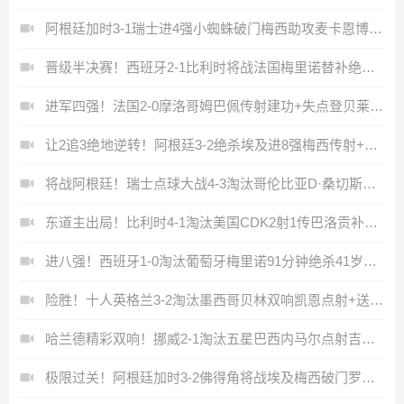
阿根廷加时3-1瑞士进4强小蜘蛛破门梅西助攻麦卡恩博洛假摔染红
晋级半决赛！西班牙2-1比利时将战法国梅里诺替补绝杀拉门斯送礼
进军四强！法国2-0摩洛哥姆巴佩传射建功+失点登贝莱贴地斩
让2追3绝地逆转！阿根廷3-2绝杀埃及进8强梅西传射+失点恩佐绝杀
将战阿根廷！瑞士点球大战4-3淘汰哥伦比亚D·桑切斯、库乔失点
东道主出局！比利时4-1淘汰美国CDK2射1传巴洛贡补时被换下
进八强！西班牙1-0淘汰葡萄牙梅里诺91分钟绝杀41岁C罗最后一舞
险胜！十人英格兰3-2淘汰墨西哥贝林双响凯恩点射+送点宽萨直红
哈兰德精彩双响！挪威2-1淘汰五星巴西内马尔点射吉马良斯失点
极限过关！阿根廷加时3-2佛得角将战埃及梅西破门罗梅罗造乌龙