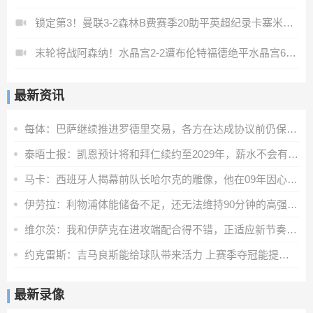
锁定第3！曼联3-2森林B费赛季20助平英超纪录卡塞米罗主场告别
末轮将战阿森纳！水晶宫2-2遭布伦特福德绝平水晶宫6轮不胜
最新资讯
每体：巴萨继续推进罗德里交易，各方在达成协议前仍保持谨慎态度
泰晤士报：凯恩预计将和拜仁续约至2029年，薪水不会有重大调整
马卡：西班牙人揭幕前队长哈尔克的雕像，他在09年因心脏病离世
伊劳拉：利物浦体能储备不足，还无法维持90分钟的高强度比赛
维尔茨：我和伊萨克在进攻端配合得不错，正适应新节奏和训练要求
约克雷斯：吉马良斯能给球队带来活力 上赛季夺冠能提振球队信心
最新录像