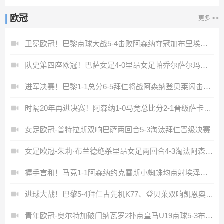
欧冠
更多 >>
卫冕欧冠！巴黎点球大战5-4击败阿森纳夺冠加布里埃尔、埃泽失点
队史第四座欧冠！巴萨女足4-0里昂女足帕乔尔萨尔玛均两射一传
进军决赛！巴黎1-1总分6-5拜仁将战阿森纳登贝莱闪击凯恩破门
时隔20年再进决赛！阿森纳1-0马竞总比分2-1晋级萨卡制胜
女足欧冠-普特拉斯双响巴萨两回合5-3淘汰拜仁晋级决赛
女足欧冠-朱莉·布兰德绝杀里昂女足两回合4-3淘汰阿森纳进决赛
握手言和！马竞1-1阿森纳约克雷斯小蜘蛛均点射埃泽点球被取消
进球大战！巴黎5-4拜仁占先机K77、登贝莱双响凯恩奥利塞建功
青年欧冠-奥尔特加破门纳瓦罗2扑点皇马U19点球5-3布鲁日夺冠