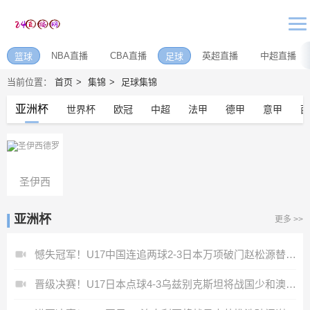
NBA直播
CBA直播
英超直播
中超直播
篮球
足球
当前位置：
首页
集锦
足球集锦
亚洲杯
世界杯
欧冠
中超
法甲
德甲
意甲
西
圣伊西
德罗
亚洲杯
更多 >>
憾失冠军！U17中国连追两球2-3日本万项破门赵松源替补造点+点射
晋级决赛！U17日本点球4-3乌兹别克斯坦将战国少和澳大利亚胜者