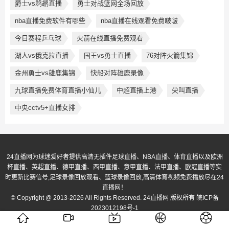
爵士vs鹈鹕直播
勇士对战篮网全场回放
nba直播免费软件有哪些
nba直播在线观看免费啵啵
今日赛程乒乓球
火箭在线直播免费观看
湖人vs俄克拉直播
国王vs勇士直播
76对阵火箭集锦
金州勇士vs雄鹿集锦
快船对阵雄鹿录像
九球直播免费体育直播小仙儿
中超直播上港
尖叫直播
中央cctv5+直播女排
24直播网为球迷爱好者提供高清无插件足球直播、NBA直播、体育直播以及欧洲
杯直播、英超直播、德甲直播、西甲直播、意甲直播、法甲直播、欧冠直播等实
时更新比赛信号,足球录像回放观看、篮球录像回放,高清体育视频免费播放尽在24
直播网！
© Copyright @ 2013-2026 All Rights Reserved. 24直播网 版权所有
皖ICP备
2023012198号-1