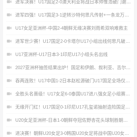
进军决赛！U17国足2-0澳大利亚将战日本帅惟浩破门谢晋建功
进军四强！U17国足3-1逆转沙特何思凡传射+一条龙万项赵松源破门
U17女足亚洲杯-中国2-4朝鲜无缘决赛刘雨希双响难救主
进军世少赛！U17国足2-0卡塔尔U17小组出线何思凡破门张伯霖建功
U17亚洲杯-U17日本3-1印尼U17小组头名出线
2027亚洲杯抽签结果出炉！国足和伊朗、叙利亚、吉尔吉斯斯坦同组
吞两连败！U17中国1-2日本赵松源破门U17国足全场仅2次射门
全胜头名晋级！U17女足6-0泰国U17进八强女足小组赛进15球0失球
无缘开门红！U17国足0-1印尼U17孔玺诺抽射造险国足下场对阵日本
U20女足亚洲杯-日本1-0朝鲜夺冠佐野杏花头球制胜朝鲜首次丢球
进决赛！朝鲜U20女足3-0韩国U20女足将战中国U20女足与日本胜者