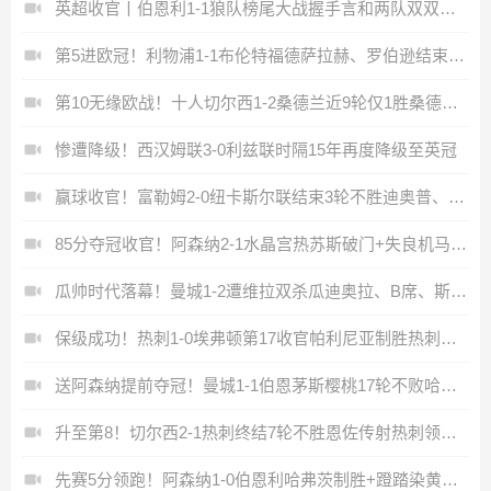
英超收官丨伯恩利1-1狼队榜尾大战握手言和两队双双降入英冠
第5进欧冠！利物浦1-1布伦特福德萨拉赫、罗伯逊结束9年红军生涯
第10无缘欧战！十人切尔西1-2桑德兰近9轮仅1胜桑德兰第7进欧战
惨遭降级！西汉姆联3-0利兹联时隔15年再度降级至英冠
赢球收官！富勒姆2-0纽卡斯尔联结束3轮不胜迪奥普、凯尔尼破门
85分夺冠收官！阿森纳2-1水晶宫热苏斯破门+失良机马杜埃凯建功
瓜帅时代落幕！曼城1-2遭维拉双杀瓜迪奥拉、B席、斯通斯告别战
保级成功！热刺1-0埃弗顿第17收官帕利尼亚制胜热刺近6轮仅1负
送阿森纳提前夺冠！曼城1-1伯恩茅斯樱桃17轮不败哈兰德扳平
升至第8！切尔西2-1热刺终结7轮不胜恩佐传射热刺领先降级区2分
先赛5分领跑！阿森纳1-0伯恩利哈弗茨制胜+蹬踏染黄萨卡献助攻