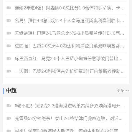
连续2年进4强！阿森纳0-0总比分1-0葡体特罗萨德、卡塔莫中柱
名局！拜仁4-3总比分6-4十人皇马迪亚斯奥利塞制胜卡马文加染红
无缘逆转！巴萨2-1马竞总比分2-3出局费兰传射E·加西亚直红
进四强！巴黎2-0总分4-0淘汰利物浦登贝莱双响埃基蒂克疑似重伤
库巴西直红！马竞2-0十人巴萨小蜘蛛任意球破门普比尔争议手接球
一边倒！巴黎2-0利物浦占先机红军0射正内维斯妙传助攻K77破门
中超
更多 >>
6轮不胜！铜梁龙2-3遭海港逆转莱昂纳多双响海港甩开降级区7分
克雷桑93分钟绝杀！泰山2-1终结津门虎四连胜，刘洋、哈达斯破门
闷平！河南0-0西海岸古斯塔沃、何超中框阿布拉汗替补席染红