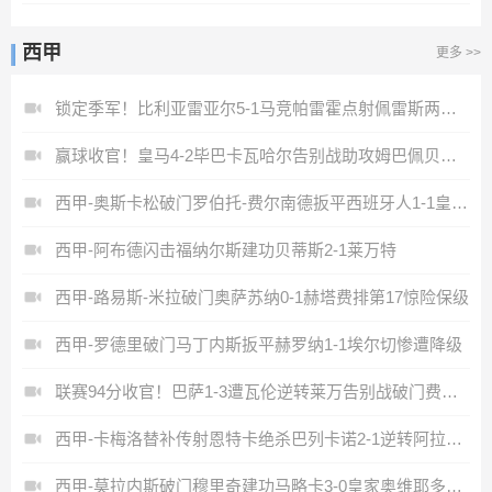
西甲
更多 >>
锁定季军！比利亚雷亚尔5-1马竞帕雷霍点射佩雷斯两射一传
赢球收官！皇马4-2毕巴卡瓦哈尔告别战助攻姆巴佩贝林厄姆破门
西甲-奥斯卡松破门罗伯托-费尔南德扳平西班牙人1-1皇家社会
西甲-阿布德闪击福纳尔斯建功贝蒂斯2-1莱万特
西甲-路易斯-米拉破门奥萨苏纳0-1赫塔费排第17惊险保级
西甲-罗德里破门马丁内斯扳平赫罗纳1-1埃尔切惨遭降级
联赛94分收官！巴萨1-3遭瓦伦逆转莱万告别战破门费兰献助攻
西甲-卡梅洛替补传射恩特卡绝杀巴列卡诺2-1逆转阿拉维斯
西甲-莫拉内斯破门穆里奇建功马略卡3-0皇家奥维耶多仍遭降级