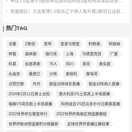
申花1-0送海牛5连败申花换帅后终结3连败阿苏埃助攻徐皓阳制胜
笑傲德比！大连英博1-0双杀辽宁铁人暂升第2斯坦丘远射制胜
热门TAG
活塞
Z原创
意甲
皇家马德里
利物浦
阿森纳
转载
森林狼
独行侠
上海
马德里竞技
广厦
科莫
伯恩茅斯
76人
四川
南非
美女超
水晶宫
桑德兰
沙特
奥地利
摩洛哥
点赞巴黎
乔丹
掘金对阵绿军直播
掘金对阵胡人直播
2024年2月11日勇士太阳
澳大利亚VS土耳其上半场直播
瑞典VS突尼斯上半场直播
科特迪瓦VS厄瓜多尔今日赛事直播
2022世界杯在哪里举行
2022世界杯南美区预选赛赛程
世界杯欧洲预选赛积分榜最新
足球世界杯直播比赛结果