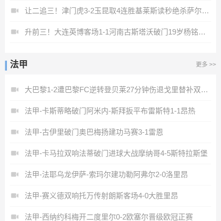
让二追三！津门虎3-2玉昆取4连胜基莱斯读秒绝杀萨尔瓦多破门
升前三！大连英博客场1-1河南古斯塔沃破门19岁杨铭锐替补扳平
法甲
更多 >>
大巴黎1-2遭巴黎FC逆转登贝莱27分钟伤退戈里替补双响+读秒绝杀
法甲-卡斯蒂略破门阿米内-斯拜扳平布雷斯特1-1昂热
法甲-古伊里破门奥巴梅扬建功马赛3-1雷恩
法甲-卡马拉双响法蒂破门进球大战摩纳哥4-5斯特拉斯堡
法甲-法耶乌龙伊萨-索玛尔建功勒阿弗尔2-0洛里昂
法甲-赛义德双响托万传射朗斯客场4-0大胜里昂
法甲-西纳约科梅开二度里尔0-2欧塞尔晋级欧冠正赛