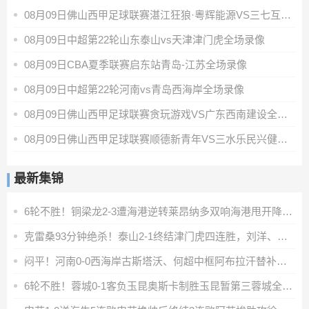
08月09日佛山西甲足球联赛湛江狂狼·粵辉能源VS三七互娱全场录像
08月09日中超第22轮山东泰山vs天津津门虎全场录像
08月09日CBA夏季联赛启东站青岛-江苏全场录像
08月09日中超第22轮河南vs青岛西海岸全场录像
08月09日佛山西甲足球联赛贪玩游戏VS广东西南建设全场录像
08月09日佛山西甲足球联赛顺德新青年VS三水乐民兴健力宝全场录像
最新集锦
6轮不胜！铜梁龙2-3遭海港逆转莱昂纳多双响海港甩开降级区7分
克雷桑93分钟绝杀！泰山2-1终结津门虎四连胜，刘洋、哈达斯破门
闷平！河南0-0西海岸古斯塔沃、何超中框阿布拉汗替补席染红
6轮不胜！蓉城0-1客负玉昆奥斯卡制胜玉昆暂第三蓉城全场1射正