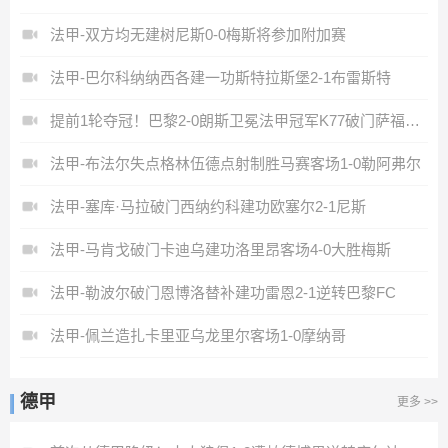
法甲-双方均无建树尼斯0-0梅斯将参加附加赛
法甲-巴尔科纳纳西各建一功斯特拉斯堡2-1布雷斯特
提前1轮夺冠！巴黎2-0朗斯卫冕法甲冠军K77破门萨福诺夫屡献扑救
法甲-布法尔失点格林伍德点射制胜马赛客场1-0勒阿弗尔
法甲-塞库·马拉破门西纳约科建功欧塞尔2-1尼斯
法甲-马肯戈破门卡迪乌建功洛里昂客场4-0大胜梅斯
法甲-勒波尔破门恩博洛替补建功雷恩2-1逆转巴黎FC
法甲-佩兰造扎卡里亚乌龙里尔客场1-0摩纳哥
德甲
更多 >>