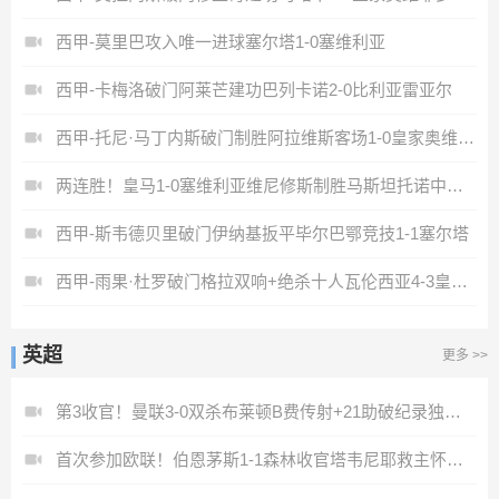
西甲-莫里巴攻入唯一进球塞尔塔1-0塞维利亚
西甲-卡梅洛破门阿莱芒建功巴列卡诺2-0比利亚雷亚尔
西甲-托尼·马丁内斯破门制胜阿拉维斯客场1-0皇家奥维耶多
两连胜！皇马1-0塞维利亚维尼修斯制胜马斯坦托诺中柱姆总失良机
西甲-斯韦德贝里破门伊纳基扳平毕尔巴鄂竞技1-1塞尔塔
西甲-雨果·杜罗破门格拉双响+绝杀十人瓦伦西亚4-3皇家社会
英超
更多 >>
第3收官！曼联3-0双杀布莱顿B费传射+21助破纪录独享英超助攻王
首次参加欧联！伯恩茅斯1-1森林收官塔韦尼耶救主怀特远射破门