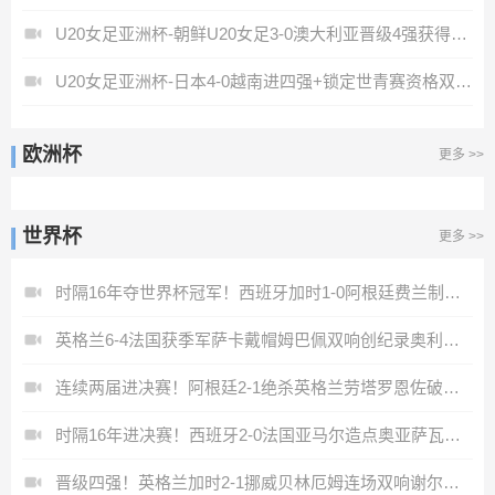
U20女足亚洲杯-朝鲜U20女足3-0澳大利亚晋级4强获得世青赛资格
U20女足亚洲杯-日本4-0越南进四强+锁定世青赛资格双方射门22-0
欧洲杯
更多 >>
世界杯
更多 >>
时隔16年夺世界杯冠军！西班牙加时1-0阿根廷费兰制胜恩佐染红
英格兰6-4法国获季军萨卡戴帽姆巴佩双响创纪录奥利塞2助+失良机
连续两届进决赛！阿根廷2-1绝杀英格兰劳塔罗恩佐破门梅西两助攻
时隔16年进决赛！西班牙2-0法国亚马尔造点奥亚萨瓦尔、波罗破门
晋级四强！英格兰加时2-1挪威贝林厄姆连场双响谢尔德鲁普破门