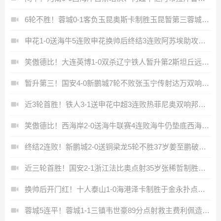
6轮不胜！蓉城0-1客负玉昆奥斯卡制胜玉昆暂第三蓉城全场1射正
申花1-0送海牛5连败申花换帅后终结3连败阿苏埃助攻徐皓阳制胜
笑傲德比！大连英博1-0双杀辽宁铁人暂升第2斯坦丘远射制胜
暂升第三！国安4-0新鹏城7轮不败张玉宁传射达万双响法比奥破门
近3轮首胜！铁人3-1送申花中超3连败热菲尼奥双响邦本宜裕传射
笑傲德比！西海岸2-0送海牛联赛4连败海牛仍垫底西海岸升至第二
终结2连败！新鹏城2-0送铜梁龙5轮不胜37岁姜至鹏破门韦斯利建功
近三轮首胜！国安2-1浙江法比奥点射35岁张稀哲制胜王钰栋送助攻
换帅后开门红！十人泰山1-0海港泽卡制胜于金永扑点海港三球被吹
蓉城5连平！蓉城1-1三镇韦世豪89分点射救主费利佩造点李昂破门