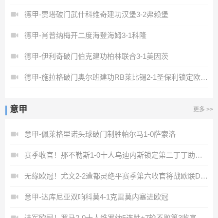
德甲-贾塔破门武什科维奇建功汉堡3-2弗赖堡
德甲-肖普纳梅开二度海登海姆3-1科隆
德甲-伊利奇破门伯克建功柏林联合3-1美因茨
德甲-施拉格破门奥尔班建功RB莱比锡2-1圣保利锁定欧冠资格
意甲
更多 >>
意甲-佩莱格里诺头球破门制胜帕尔马1-0萨索洛
赛季收官！那不勒斯1-0十人乌迪内斯锁定第二丁丁助攻霍伊伦制胜
无缘欧冠！尤文2-2遭都灵绝平赛季第六收官将战欧联DV9双响
意甲-达库尼亚双响科莫4-1克雷莫内塞进欧冠
进军欧冠！罗马2-0十人维罗纳5连胜+7轮不败第3收官迪巴拉2助攻