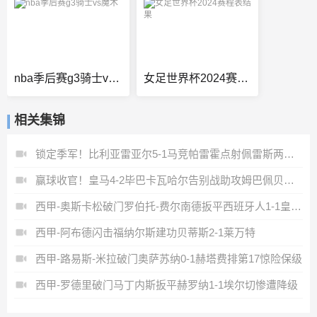
nba季后赛g3骑士vs魔术
女足世界杯2024赛程表结果
相关集锦
锁定季军！比利亚雷亚尔5-1马竞帕雷霍点射佩雷斯两射一传
赢球收官！皇马4-2毕巴卡瓦哈尔告别战助攻姆巴佩贝林厄姆破门
西甲-奥斯卡松破门罗伯托-费尔南德扳平西班牙人1-1皇家社会
西甲-阿布德闪击福纳尔斯建功贝蒂斯2-1莱万特
西甲-路易斯-米拉破门奥萨苏纳0-1赫塔费排第17惊险保级
西甲-罗德里破门马丁内斯扳平赫罗纳1-1埃尔切惨遭降级