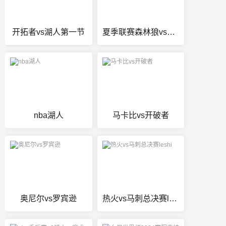
开拓者vs湖人第一节
夏季联赛森林狼vs灰熊
nba湖人
马卡比vs开破者
奥尼尔vs罗宾逊
热火vs马刺总决赛leshi