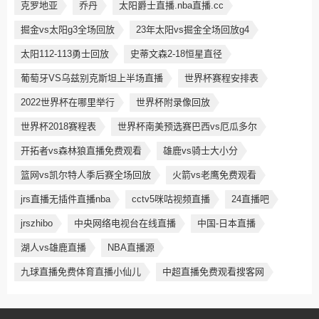
克罗地亚
乔丹
太阳爵士直播.nba直播.cc
掘金vs太阳g3全场回放
23年太阳vs掘金全场回放g4
太阳112-113勇士回放
史蒂文森2-18恒星直径
葡萄牙VS乌兹别克斯坦上半场直播
世界杯赛程安排表
2022世界杯在哪里举行
世界杯附录像回放
世界杯2018赛程表
世界杯南美预选赛巴西vs厄瓜多尔
开拓者vs森林狼直播免费观看
雄鹿vs骑士大小分
篮网vs凯尔特人季后赛全场回放
火箭vs老鹰免费观看
jrs直播无插件直播nba
cctv5咪咕视频直播
24直播吧
jrszhibo
中央网络电视台在线直播
中国-日本直播
湖人vs雄鹿直播
NBA直播源
九球直播免费体育直播小仙儿
中超直播免费观看搜客网