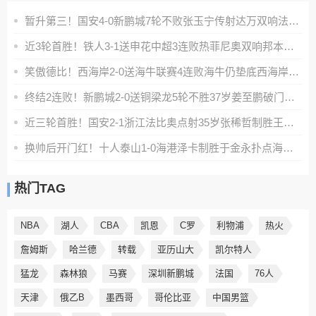
暂升第三！国安4-0新鹏城7轮不败张玉宁传射达万双响法比奥破门
近3轮首胜！铁人3-1送申花中超3连败热菲尼奥双响邦本宜裕传射
笑傲德比！西海岸2-0送海牛联赛4连败海牛仍垫底西海岸升至第二
终结2连败！新鹏城2-0送铜梁龙5轮不胜37岁姜至鹏破门韦斯利建功
近三轮首胜！国安2-1浙江法比奥点射35岁张稀哲制胜王钰栋送助攻
换帅后开门红！十人泰山1-0海港泽卡制胜于金永扑点海港三球被吹
热门TAG
NBA
湖人
CBA
凯恩
C罗
利物浦
热火
詹姆斯
哈兰德
转载
亚历山大
凯尔特人
猛龙
森林狼
马赛
深圳新鹏城
法国
76人
天津
俄乙B
墨西哥
哥伦比亚
中国男篮