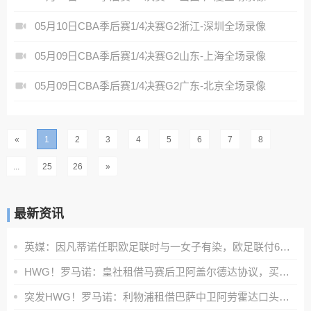
05月10日CBA季后赛1/4决赛G2浙江-深圳全场录像
05月09日CBA季后赛1/4决赛G2山东-上海全场录像
05月09日CBA季后赛1/4决赛G2广东-北京全场录像
«
1
2
3
4
5
6
7
8
...
25
26
»
最新资讯
英媒：因凡蒂诺任职欧足联时与一女子有染，欧足联付6位数封口费
HWG！罗马诺：皇社租借马赛后卫阿盖尔德达协议，买断费1100万欧
突发HWG！罗马诺：利物浦租借巴萨中卫阿劳霍达口头协议