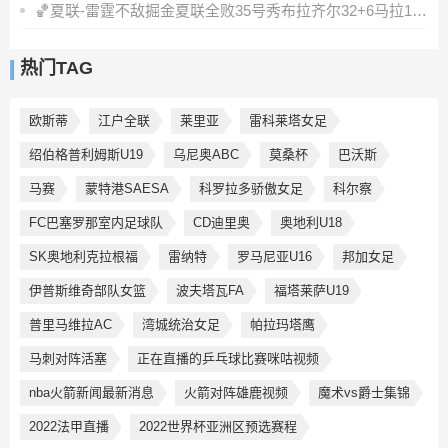
🏀夏联-雷霆不敌掘金夏联全败35号秀布拉齐尔32+6马拉14+7+6
热门TAG
欧斯蒂
江户全联
莱里亚
雷科莱塔女足
绍伯格普利姆斯U19
乌尼奥ABC
莫桑杯
巴沃斯
马赛
蒙特港SAESA
科罗拉多骄傲女足
科尔察
FC巴塞罗那室内足球队
CD迪里奥
奥地利U18
SK奥地利克拉根福
雷纳特
罗马尼亚U16
邦加女足
伊普斯维奇部队女篮
波夫塔瓦FA
福塔莱萨U19
普里马维拉AC
湾城统治女足
帕拉玛塔鹰
马刺对阵活塞
正在直播的乒乓球比赛咪咕视频
nba火箭新闻最新消息
火箭对阵雄鹿视频
魔术vs爵士集锦
2022法甲直播
2022世界杯亚洲区预选赛程