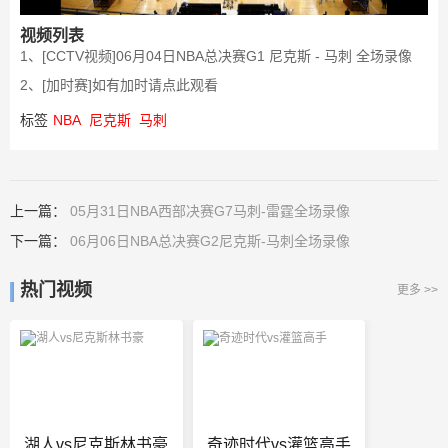
视频列表
1、[CCTV视频]06月04日NBA总决赛G1 尼克斯 - 马刺 全场录像
2、[加时赛]如有加时请点此观看
标签
NBA
尼克斯
马刺
上一篇：
05月31日NBA西部决赛G7马刺-雷霆全场录像
下一篇：
06月06日NBA总决赛G2尼克斯-马刺全场录像
热门视频
更多 >>
湖人vs尼克斯林书豪
奇迹时代vs灌篮高手