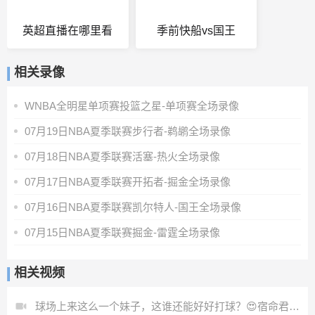
英超直播在哪里看
季前快船vs国王
相关录像
WNBA全明星单项赛投篮之星-单项赛全场录像
07月19日NBA夏季联赛步行者-鹈鹕全场录像
07月18日NBA夏季联赛活塞-热火全场录像
07月17日NBA夏季联赛开拓者-掘金全场录像
07月16日NBA夏季联赛凯尔特人-国王全场录像
07月15日NBA夏季联赛掘金-雷霆全场录像
相关视频
球场上来这么一个妹子，这谁还能好好打球？😍宿命君表示：国外也喜欢这种摆拍？