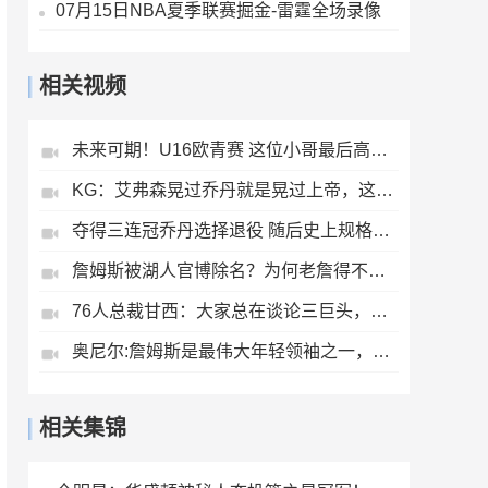
07月15日NBA夏季联赛掘金-雷霆全场录像
相关视频
未来可期！U16欧青赛 这位小哥最后高难绝杀塞尔维亚
KG：艾弗森晃过乔丹就是晃过上帝，这影像了我们一代人！
夺得三连冠乔丹选择退役 随后史上规格最高退役仪式就此诞生
詹姆斯被湖人官博除名？为何老詹得不到效力过球队的尊重？
76人总裁甘西：大家总在谈论三巨头，而我们现在近乎五巨头！
奥尼尔:詹姆斯是最伟大年轻领袖之一，科比也应该在GOAT讨论中
相关集锦