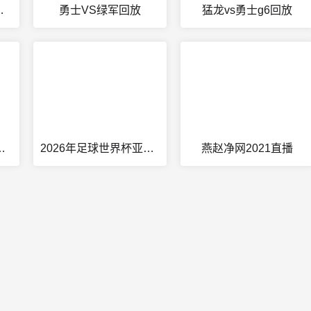
s巴西决赛
勇士VS绿军回放
猛龙vs勇士g6回放
热火g5录像回放
2026年足球世界杯亚洲预选赛赛程
燕赵净网2021直播