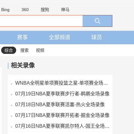
Bing
360
搜狗
神马
赛事
全部频道
球员
综合
搜索
视频
相关录像
WNBA全明星单项赛投篮之星-单项赛全场录像
07月19日NBA夏季联赛步行者-鹈鹕全场录像
07月18日NBA夏季联赛活塞-热火全场录像
07月17日NBA夏季联赛开拓者-掘金全场录像
07月16日NBA夏季联赛凯尔特人-国王全场录像