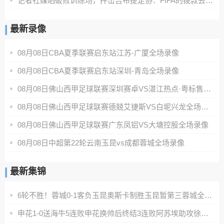
记者社媒晒破败训练场，抨击吉布提足协：FIFA的拨款去哪里了？
最新录像
08月08日CBA夏季联赛启东站江苏-广厦全场录像
08月08日CBA夏季联赛启东站深圳-青岛全场录像
08月08日佛山西甲足球联赛深圳赛卓VS湛江热点·粤标售电全场录像
08月08日佛山西甲足球联赛德兢艾捷斯VS白坭兴龙全场录像
08月08日佛山西甲足球联赛广东凤铝VS大塘控股全场录像
08月08日中超第22轮云南玉昆vs成都蓉城全场录像
最新集锦
6轮不胜！蓉城0-1客负玉昆奥斯卡制胜玉昆暂第三蓉城全场1射正
申花1-0送海牛5连败申花换帅后终结3连败阿苏埃助攻徐皓阳制胜