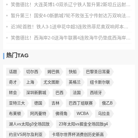
笑傲德比！大连英博1-0双杀辽宁铁人暂升第2斯坦丘远射制胜
暂升第三！国安4-0新鹏城7轮不败张玉宁传射达万双响法比奥破门
近3轮首胜！铁人3-1送申花中超3连败热菲尼奥双响邦本宜裕传射
笑傲德比！西海岸2-0送海牛联赛4连败海牛仍垫底西海岸升至第二
热门TAG
话题
切尔西
姆巴佩
快船
巴黎圣日耳曼
奇才
上海
尤文图斯
英格兰
纽卡斯尔联
转会
深圳新鹏城
巴西
法国
西班牙
亚特兰大
德国
吉林
巴西丁组联赛
俄乙B
布莱顿
阿丙曼特
佛得角
WCBA
乌拉圭
湖人vs太阳g3全场回放
23年太阳vs掘金全场回放g4
约旦VS阿尔及利亚
卡塔尔世界杯消费创历史新高