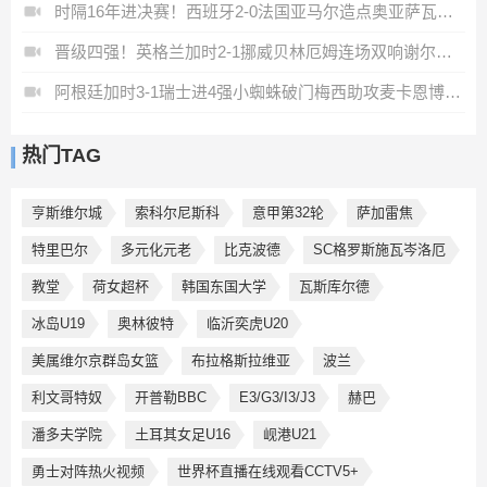
时隔16年进决赛！西班牙2-0法国亚马尔造点奥亚萨瓦尔、波罗破门
晋级四强！英格兰加时2-1挪威贝林厄姆连场双响谢尔德鲁普破门
阿根廷加时3-1瑞士进4强小蜘蛛破门梅西助攻麦卡恩博洛假摔染红
热门TAG
亨斯维尔城
索科尔尼斯科
意甲第32轮
萨加雷焦
特里巴尔
多元化元老
比克波德
SC格罗斯施瓦岑洛厄
教堂
荷女超杯
韩国东国大学
瓦斯库尔德
冰岛U19
奥林彼特
临沂奕虎U20
美属维尔京群岛女篮
布拉格斯拉维亚
波兰
利文哥特奴
开普勒BBC
E3/G3/I3/J3
赫巴
潘多夫学院
土耳其女足U16
岘港U21
勇士对阵热火视频
世界杯直播在线观看CCTV5+