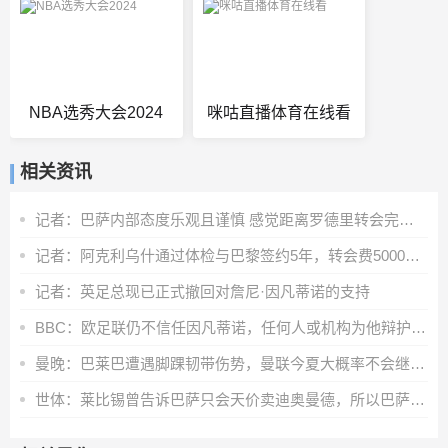
NBA选秀大会2024
咪咕直播体育在线看
相关资讯
记者：巴萨内部态度乐观且谨慎 感觉距离罗德里转会完成更近了
记者：阿克利乌什通过体检与巴黎签约5年，转会费5000万欧元
记者：英足总现已正式撤回对詹尼·因凡蒂诺的支持
BBC：欧足联仍不信任因凡蒂诺，任何人或机构为他辩护都无济于事
曼晚：巴莱巴遭遇脚踝韧带伤势，曼联今夏大概率不会继续追求他
世体：莱比锡曾告诉巴萨只会天价卖迪奥曼德，所以巴萨放弃了