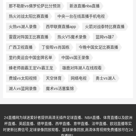
那不勒斯vs佛罗伦萨比分预测
新浪直播nba直播
热火对战太阳比赛直播
中央一台在线直播手机电视
火热vs湖人录像
西甲联赛直播app
火箭对战泰特比赛直播
雷霆对阵国王比赛直播
热火VS魔术录像
篮网vs雄7
广西卫视直播
丁俊晖vs肖国栋
今晚中国女足比赛直播
里约奥运会中国金牌名单
中国vs国王录像
蜂老师画霸王龙Vs霸王龙
雄鹿对阵湖人在线观看
费城vs太阳视频
天空体育
网络电视
勇士vs湖人
湖人vs篮网录像
魔术vs活塞集锦
24直播网为球迷爱好者提供高清无插件足球直播、NBA直播、体育直播以及欧洲
杯直播、英超直播、德甲直播、西甲直播、意甲直播、法甲直播、欧冠直播等实
时更新比赛信号,足球录像回放观看、篮球录像回放,高清体育视频免费播放尽在24