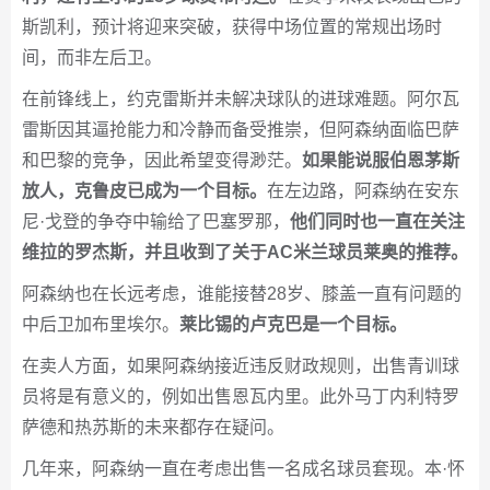
斯凯利，预计将迎来突破，获得中场位置的常规出场时
间，而非左后卫。
在前锋线上，约克雷斯并未解决球队的进球难题。阿尔瓦
雷斯因其逼抢能力和冷静而备受推崇，但阿森纳面临巴萨
和巴黎的竞争，因此希望变得渺茫。
如果能说服伯恩茅斯
放人，克鲁皮已成为一个目标。
在左边路，阿森纳在安东
尼·戈登的争夺中输给了巴塞罗那，
他们同时也一直在关注
维拉的罗杰斯，并且收到了关于AC米兰球员莱奥的推荐。
阿森纳也在长远考虑，谁能接替28岁、膝盖一直有问题的
中后卫加布里埃尔。
莱比锡的卢克巴是一个目标。
在卖人方面，如果阿森纳接近违反财政规则，出售青训球
员将是有意义的，例如出售恩瓦内里。此外马丁内利特罗
萨德和热苏斯的未来都存在疑问。
几年来，阿森纳一直在考虑出售一名成名球员套现。本·怀