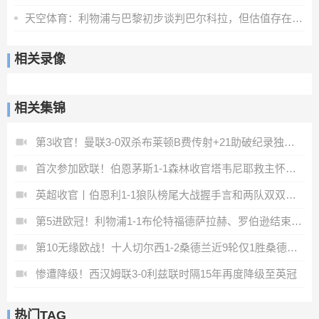
天空体育：利物浦与巴黎初步谈判巴尔科拉，但估值存在巨大差距
相关录像
相关集锦
第3收官！曼联3-0双杀布莱顿B费传射+21助破纪录独享英超助攻王
首次参加欧联！伯恩茅斯1-1森林收官塔韦尼耶救主怀特远射破门
英超收官丨伯恩利1-1狼队榜尾大战握手言和两队双双降入英冠
第5进欧冠！利物浦1-1布伦特福德萨拉赫、罗伯逊结束9年红军生涯
第10无缘欧战！十人切尔西1-2桑德兰近9轮仅1胜桑德兰第7进欧战
惨遭降级！西汉姆联3-0利兹联时隔15年再度降级至英冠
热门TAG