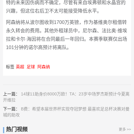
特的未来因伤病而不确定，尽管有来自埃弗顿和水晶宫的
兴趣，但这位右后卫不太可能接受降低水平。
阿森纳将从波尔图收到1700万英镑，作为基维奥尔租借转
永久转会的费用。其他外租球员中，尼尔森、法比奥·维埃
拉和卡尔·海因将在合同最后一年回归。本赛季联赛仅出场
101分钟的诺尔高预计将离队。
标签
英超
足球
阿森纳
上一篇：
14球11助身价8000万欧！TA：23岁中场罗杰斯预计今夏离
开维拉
下一篇：
B费：希望本届世界杯实现夺冠梦想 最喜欢足总杯决赛对曼
城的助攻
热门视频
更多 >>