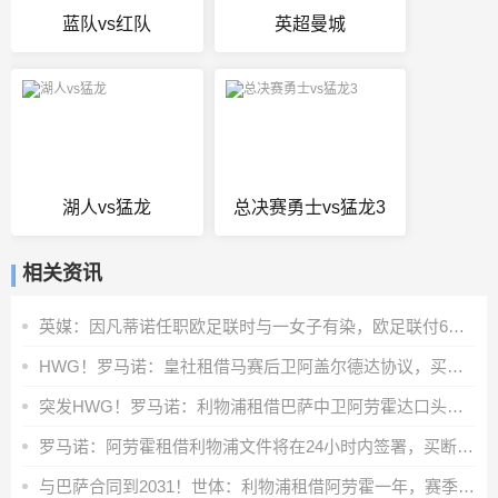
蓝队vs红队
英超曼城
湖人vs猛龙
总决赛勇士vs猛龙3
相关资讯
英媒：因凡蒂诺任职欧足联时与一女子有染，欧足联付6位数封口费
HWG！罗马诺：皇社租借马赛后卫阿盖尔德达协议，买断费1100万欧
突发HWG！罗马诺：利物浦租借巴萨中卫阿劳霍达口头协议
罗马诺：阿劳霍租借利物浦文件将在24小时内签署，买断条款非强制
与巴萨合同到2031！世体：利物浦租借阿劳霍一年，赛季末可选买断