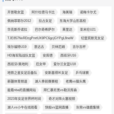
开普勒女篮
阿什杜德马卡比
海美瑞
诺梅卡尔尤
佩纳菲耶尔2012
拉占女足
东海大学山形高校
华克斯乔诺拉
巴尔奇希萨尔
莱里达
圣米伦U21
TJE857NxRDzgPnrtUX9PC6gcjGYPgL8neW
切里宾斯克女足
埃尔福特U19
意达古
贝林厄姆
吉尔吉杯
HD海军陆战队女篮
安库德
西班牙U16
西班牙/奥地利
厄女甲
爱尔兰女篮U18
地铁之星女足后备队
安斯基得IK女足
乒乓球赛
新疆体育频道
湖人季前赛赛程
老鹰vs猫头鹰
能看nba的直播网站
拜仁慕尼黑vs勒沃库森
2023年女足世界杯时间
奇才对阵火塞视频
湖人vs小牛在线观看
快船vs篮网直播
灰熊vs雄鹿集锦