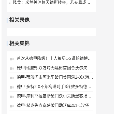
隆戈：米兰关注赖因德斯转会，若交易成行将获得1400万欧奖金
相关录像
相关集锦
首次从德甲降级！十人狼堡1-2遭帕德博恩逆转库尔达加时赛制胜
德甲附加赛-双方均无建树首回合沃尔夫斯堡0-0帕德博恩
德甲-蒂茨闪击阿米里破门美因茨2-0送海登海姆降级
德甲-多特2-0不莱梅送对手3连败多特德甲亚军收官吉拉西破门
德甲-库利耶拉基斯破门沃尔夫斯堡客场3-1送圣保利降级
德甲-希克失点宽萨破门勒沃库森1-1汉堡