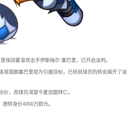
有意埃因霍温攻击手伊斯梅尔·塞巴里，已开启谈判。
洛哥国脚塞巴里视为引援目标，已经就球员的转会展开了谈
标价，而球员渴望今夏加盟拜仁。
，德转身价4000万欧元。