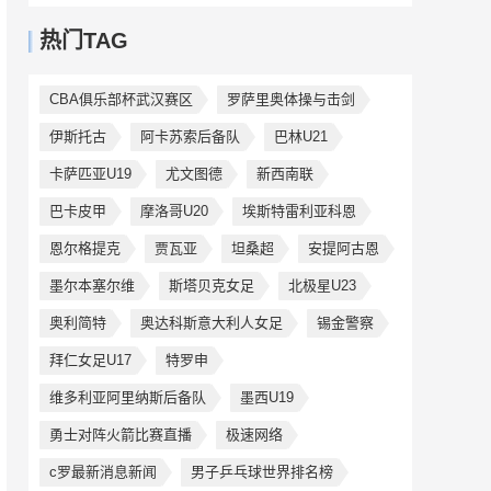
热门TAG
CBA俱乐部杯武汉赛区
罗萨里奥体操与击剑
伊斯托古
阿卡苏索后备队
巴林U21
卡萨匹亚U19
尤文图德
新西南联
巴卡皮甲
摩洛哥U20
埃斯特雷利亚科恩
恩尔格提克
贾瓦亚
坦桑超
安提阿古恩
墨尔本塞尔维
斯塔贝克女足
北极星U23
奥利简特
奥达科斯意大利人女足
锡金警察
拜仁女足U17
特罗申
维多利亚阿里纳斯后备队
墨西U19
勇士对阵火箭比赛直播
极速网络
c罗最新消息新闻
男子乒乓球世界排名榜