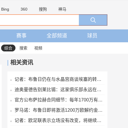
Bing
360
搜狗
神马
赛事
全部频道
球员
综合
搜索
视频
相关资讯
记者：布鲁日仍在与水晶宫商谈埃塞的转会交易
迪奥曼德告别莱比锡：这家俱乐部永远在我心中占据特殊位置
官方公布萨拉赫合同细节：每年1700万有保障收入+奖金+20%肖像权
罗马诺：布鲁日即将激活1200万欧解约金，签下马略卡前锋比尔希利
记者：欧足联表示立场没有改变，将继续抵制国际足联赛事