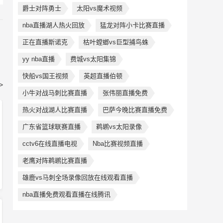
爵士对阵勇士
太阳vs魔术视频
nba直播湖人热火回放
猛龙对阵小卡比赛直播
正在直播斯诺克
枯叶螳螂vs巨型捕鸟蛛
yy nba直播
费城vs太阳集锦
快船vs国王视频
英超直播伯顿
>
小牛对战马刺比赛直播
张伟丽直播免费
热火对战湖人比赛直播
巴萨今晚比赛直播免费
广东省篮球联赛直播
鹈鹕vs太阳录像
cctv6在线直播电视
Nba比赛视频直播
老鹰对阵鹈鹕比赛直播
雄鹿vs马刺全场录像回放在线观看直播
nba直播免费观看直播在线腾讯