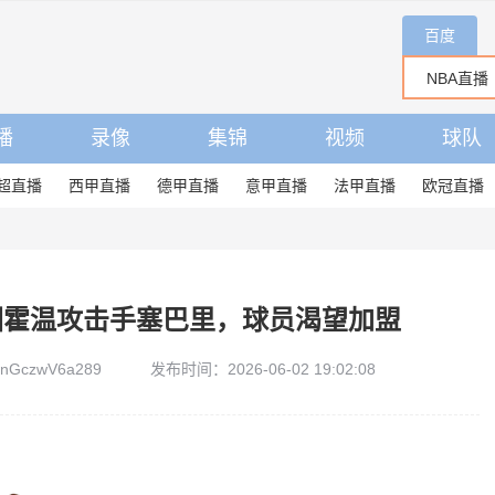
百度
播
录像
集锦
视频
球队
超直播
西甲直播
德甲直播
意甲直播
法甲直播
欧冠直播
因霍温攻击手塞巴里，球员渴望加盟
GczwV6a289
发布时间：2026-06-02 19:02:08