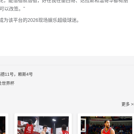
花，能借宿就借宿，好在我在墨西哥、达拉斯和温哥华都有朋
可以改签。"
为该平台的2026现场娱乐超级球迷。
德11号，赖斯4号
赴世界杯
更多 >