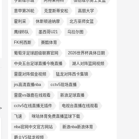
亨斯维尔城
阿特莱特科
伍德维尔勇士女篮
意甲第26轮
克里斯蒂安松
高丽大学
霍利采
休斯顿迪纳摩
北方巫师女篮
鹰绿B队
墨西哥U21
乌拉尔图
FK柯西斯
赛酷体育
葡萄牙足球超级联赛官网
2026世界杯具体日期
中央五台足球直播今晚直播
湖人对阵篮网视频
雷霆对阵倔金视频
猛龙对阵西卡集锦
jrs高清直播nba
cctv5现场直播
雷霆vs雄鹿在线观看
新浪足球直播
cctv5在线直播无插件
电视台直播在线观看
>
飞速
咪咕体育免费直播篮球下载
nba官网中文官方网站
新浪nba新浪体育
爵士VS猛龙视频