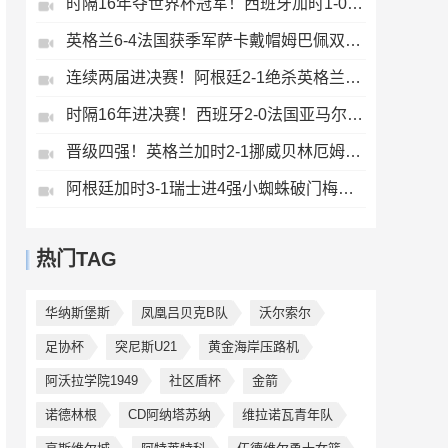
时隔16年夺世界杯冠军！西班牙加时1-0阿根廷费兰制胜恩佐染红
英格兰6-4法国获季军萨卡戴帽姆巴佩双响创纪录奥利塞2助+失良机
连续两届进决赛！阿根廷2-1绝杀英格兰劳塔罗恩佐破门梅西两助攻
时隔16年进决赛！西班牙2-0法国亚马尔造点奥亚萨瓦尔、波罗破门
晋级四强！英格兰加时2-1挪威贝林厄姆连场双响谢尔德鲁普破门
阿根廷加时3-1瑞士进4强小蜘蛛破门梅西助攻麦卡恩博洛假摔染红
热门TAG
华纳斯堡斯
凤凰吕贝克B队
沃尔索尔
足协杯
突尼斯U21
黄金海岸压路机
阿沃拉学院1949
社区盾杯
金箭
诺德林根
CD阿纳塔苏纳
维拉诺瓦青年队