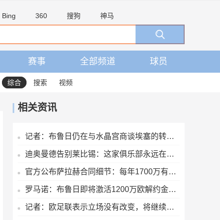
Bing
360
搜狗
神马
赛事
全部频道
球员
综合
搜索
视频
相关资讯
记者：布鲁日仍在与水晶宫商谈埃塞的转会交易
迪奥曼德告别莱比锡：这家俱乐部永远在我心中占据特殊位置
官方公布萨拉赫合同细节：每年1700万有保障收入+奖金+20%肖像权
罗马诺：布鲁日即将激活1200万欧解约金，签下马略卡前锋比尔希利
记者：欧足联表示立场没有改变，将继续抵制国际足联赛事