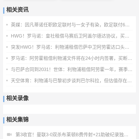
相关资讯
英媒：因凡蒂诺任职欧足联时与一女子有染，欧足联付6位数封口费
HWG！罗马诺：皇社租借马赛后卫阿盖尔德达协议，买断费1100万欧
突发HWG！罗马诺：利物浦租借巴萨中卫阿劳霍达口头协议
罗马诺：阿劳霍租借利物浦文件将在24小时内签署，买断条款非强制
与巴萨合同到2031！世体：利物浦租借阿劳霍一年，赛季末可选买断
天空体育：利物浦与巴黎初步谈判巴尔科拉，但估值存在巨大差距
相关录像
相关集锦
第3收官！曼联3-0双杀布莱顿B费传射+21助破纪录独享英超助攻王