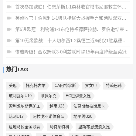
首次参加欧联！伯恩茅斯1-1森林收官塔韦尼耶救主怀特远射破门
英超收官丨伯恩利1-1狼队榜尾大战握手言和两队双双降入英冠
第5进欧冠！利物浦1-1布伦特福德萨拉赫、罗伯逊结束9年红军生涯
第10无缘欧战！十人切尔西1-2桑德兰近9轮仅1胜桑德兰第7进欧战
惨遭降级！西汉姆联3-0利兹联时隔15年再度降级至英冠
热门TAG
美冠
托克托古尔
CA阿特拿斯
罗女甲
特赖巴赫
玻利瓦尔U19
顺佩尔克
EC巴伊亚女足
索利戈尔斯克矿工
越南U23
法莫斯赫拉斯尼卡
热刺U17
阿拉戈亚诺体育队
地平线U20
危地马拉全国联赛
阿特莱特科
里斯布恩流浪女足