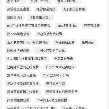
墨女LNBPF
九月二十四日
普列夫利亚矿工
弗雷德里克南港
托雷拉诺竞技
杰丁斯沃普特维
维路姆U21
洛杉矶银河女足
nba在线播放视频直播免费观看
cctv5直播nba
西甲赛程表
湖人vs雄鹿录像
亚冠直播免费观看
五大联赛为什么只有英超叫超
梅西最新消息
免费英超
欧冠杯决赛直播
中国女排对荷兰录像
中央5套在线直播手机版高清
火箭马刺录像
篮网对阵篮网在线观看
广州恒大亚冠赛程表
凯尔特儿vs热火直播
2021欧洲杯积分榜
足球直播免费观看直播
布莱恩格兰特
曼城英超直播在线观看
巴甲直播在线观看免费
jrs直播免费观看
nba今日火箭比赛直播
免费看勇士vs猛龙g3全场录像回放
虎头蜂vs大黄蜂