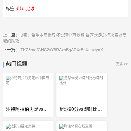
标签
英超
足球
上一篇：
B费：希望本届世界杯实现夺冠梦想 最喜欢足总杯决赛对曼
城的助攻
下一篇：
TKZ3mafGHC2xY8RAxaBgADXrBpXusxtyaX
热门视频
更多 >>
沙特阿拉伯男足vs中国男足
足球90分vs即时比分即时比分