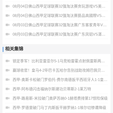
08月04日佛山西甲足球联赛32强淘汰赛贪玩游戏VS美的薪火全场录像
08月04日佛山西甲足球联赛32强淘汰赛藝品高國際VS湛江狂狼·粵辉能源全场录像
08月03日佛山西甲足球联赛32强淘汰赛广东客家青年VS广州英华思力U17全场录像
08月03日佛山西甲足球联赛32强淘汰赛广东凤铝VS湛江八部科技全场录像
相关集锦
锁定季军！比利亚雷亚尔5-1马竞帕雷霍点射佩雷斯两射一传
赢球收官！皇马4-2毕巴卡瓦哈尔告别战助攻姆巴佩贝林厄姆破门
西甲-奥斯卡松破门罗伯托-费尔南德扳平西班牙人1-1皇家社会
西甲-阿布德闪击福纳尔斯建功贝蒂斯2-1莱万特
西甲-路易斯-米拉破门奥萨苏纳0-1赫塔费排第17惊险保级
西甲-罗德里破门马丁内斯扳平赫罗纳1-1埃尔切惨遭降级