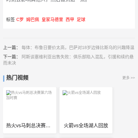
标签
C罗
姆巴佩
皇家马德里
西甲
足球
上一篇：
每体：布鲁日要价太高，巴萨对18岁边锋比斯乌的兴趣降温
下一篇：
阿斯谈塞维利亚出售失败：俱乐部陷入混乱，引援和续约悬
而未决
热门视频
更多 >>
热火vs马刺总决赛第六场加时赛
火箭vs全场湖人回放