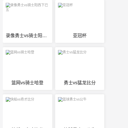
录像勇士vs骑士阳西下已五
亚冠杯
篮网vs骑士哈登
勇士vs猛龙比分