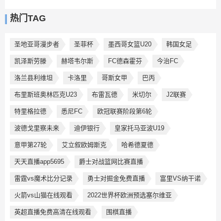
热门TAG
圣地亚哥漫步者
圣菲杯
墨西哥女篮U20
韩国女足
凯泽斯劳滕
赫塔韦尔斯
FC德森霍芬
今治FC
洛兰县利维坦
卡洛里
哥斯女甲
巴丙
布里斯班奥林匹克U23
布雷瓦德
米切尔
J2联赛
特里格拉德
悉尼FC
欧冠联赛阶段第6轮
波德戈里察未来
迪伊银行
皇家托马亚波U19
意甲第27轮
艾立叙欧姆斯克
哈希德夏德
天天直播app5695
爵士对战篮网比赛直播
雷霆vs魔术比分记录
勇士对掘金免费直播
富里VS纳干诺
火箭vs山猫在线观看
2022世界杯欧洲预选塞尔维亚
英超直播免费高清在线观看
围棋直播