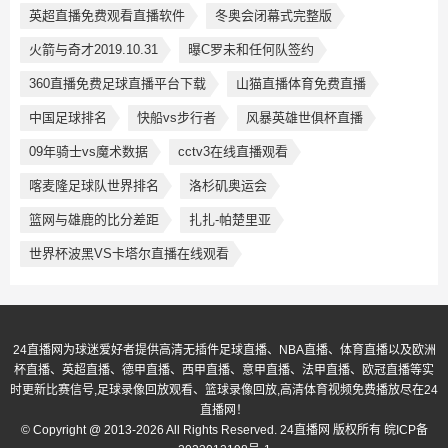
英超直播免费观看直播软件
冬奥会闭幕式完整版
火箭与奇才2019.10.31
曝C罗未和任何队签约
360直播免费足球直播平台下载
山猫直播体育免费直播
中国足球排名
快船vs步行者
风暴英雄世俱杯直播
09年骑士vs魔术数据
cctv3在线直播观看
喀麦隆足球队世界排名
洛杉矶奥运会
篮网与雄鹿的比分差距
扎扎-帕楚里亚
世界杯波黑VS卡塔尔直播在线观看
24直播网为球迷爱好者提供高清无插件足球直播、NBA直播、体育直播以及欧洲
杯直播、英超直播、德甲直播、西甲直播、意甲直播、法甲直播、欧冠直播等实
时更新比赛信号,足球录像回放观看、篮球录像回放,高清体育视频免费播放尽在24
直播网！
© Copyright @ 2013-2026 All Rights Reserved. 24直播网 版权所有
皖ICP备