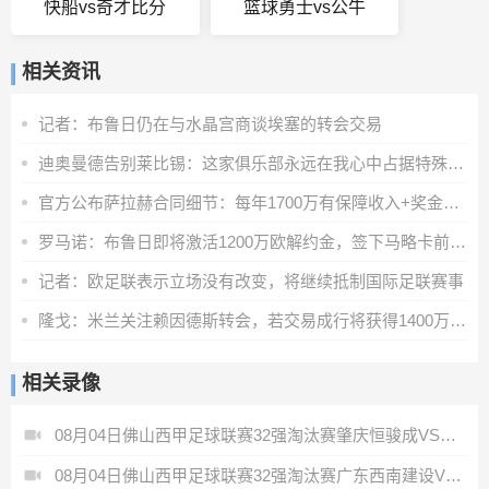
快船vs奇才比分
篮球勇士vs公牛
相关资讯
记者：布鲁日仍在与水晶宫商谈埃塞的转会交易
迪奥曼德告别莱比锡：这家俱乐部永远在我心中占据特殊位置
官方公布萨拉赫合同细节：每年1700万有保障收入+奖金+20%肖像权
罗马诺：布鲁日即将激活1200万欧解约金，签下马略卡前锋比尔希利
记者：欧足联表示立场没有改变，将继续抵制国际足联赛事
隆戈：米兰关注赖因德斯转会，若交易成行将获得1400万欧奖金
相关录像
08月04日佛山西甲足球联赛32强淘汰赛肇庆恒骏成VS三七互娱全场录像
08月04日佛山西甲足球联赛32强淘汰赛广东西南建设VS香港圣徒全场录像