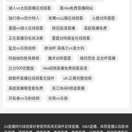
湖人vs太阳直播在线观看
看nba免费直播网站
独行侠vs凯尔特人
老鹰vs山猫在线观看
火鹿对阵雷霆
雷霆vs骑士在线观看
欧冠高清直播
英超直播免费
正在直播羽毛球决赛
雷霆对阵掘金在线观看
猛龙vs灰熊视频
欧洲杯:英格兰vs意大利
阿森纳险胜埃弗顿
魔术对阵雷霆
维冈竞技 足总杯直播
比分500完整版
nba视频直播免费观看高清
欧联杯直播在线观看无插件
ufc正赛完整视频
英超直播哪里看免费
浙江休闲6频道直播
开拓者vs马刺视频
灰熊vs灰狼
24直播网为球迷爱好者提供高清无插件足球直播、NBA直播、体育直播以及欧洲