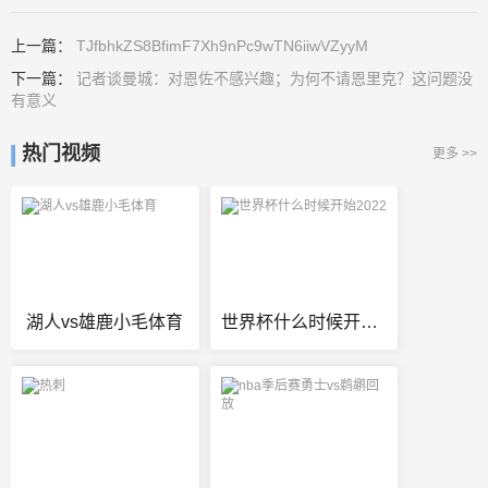
上一篇：
TJfbhkZS8BfimF7Xh9nPc9wTN6iiwVZyyM
下一篇：
记者谈曼城：对恩佐不感兴趣；为何不请恩里克？这问题没
有意义
热门视频
更多 >>
湖人vs雄鹿小毛体育
世界杯什么时候开始2022