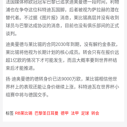
法国媒体称欧冠冠军巴黎已追求迪奥曼德一段时间，利物
浦也在争夺这位科特迪瓦国脚，后者被视为萨拉赫的潜在
替代者。不过据《图片报》消息，莱比锡高层并没有收到
球员与巴黎达成协议的消息，目前也没有俱乐部间的正式
谈判。
迪奥曼德与莱比锡的合同2030年到期，没有解约金条款，
莱比锡将他视为长期计划的核心成员。转会只有在报价远
超1亿欧的情况下才可能发生，而且大概率要到世界杯结
束后才能推进。
扬·迪奥曼德的德转身价已达9000万欧，莱比锡相信他世
界杯上的表现还能让身价继续上涨，科特迪瓦在世界杯小
组赛中将与德国交手。
标签
RB莱比锡
巴黎圣日耳曼
德甲
法甲
足球
转会