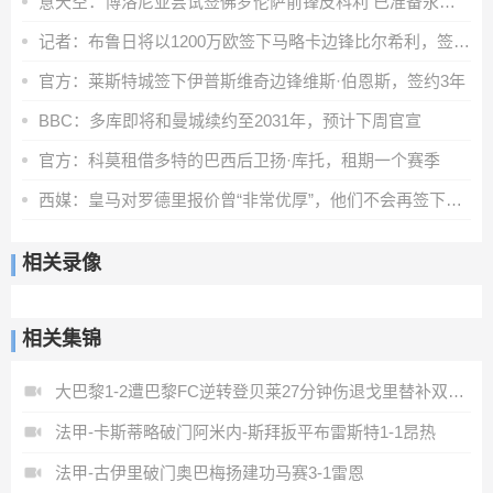
意天空：博洛尼亚尝试签佛罗伦萨前锋皮科利 已准备永久转会报价
记者：布鲁日将以1200万欧签下马略卡边锋比尔希利，签约至2030年
官方：莱斯特城签下伊普斯维奇边锋维斯·伯恩斯，签约3年
BBC：多库即将和曼城续约至2031年，预计下周官宣
官方：科莫租借多特的巴西后卫扬·库托，租期一个赛季
西媒：皇马对罗德里报价曾“非常优厚”，他们不会再签下其他中场
相关录像
相关集锦
大巴黎1-2遭巴黎FC逆转登贝莱27分钟伤退戈里替补双响+读秒绝杀
法甲-卡斯蒂略破门阿米内-斯拜扳平布雷斯特1-1昂热
法甲-古伊里破门奥巴梅扬建功马赛3-1雷恩