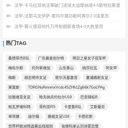
法甲-卡马拉双响法蒂破门进球大战摩纳哥4-5斯特拉斯堡
法甲-法耶乌龙伊萨-索玛尔建功勒阿弗尔2-0洛里昂
法甲-赛义德双响托万传射朗斯客场4-0大胜里昂
热门TAG
桑德菲杰B队
广东晨星创尔特
明日之星女子冠军杯
梅佐尔斯
托列拿维加
山东泰山
纳莎拉瓦
阿女甲
梅斯
胡志明市女足
密尔沃基激流
塞浦路斯女足
莱莫斯
TDRGNuRmnmxVcdc4SZHh1Zg6i6k7GoLPAg
拉脱维亚女足
哈夫纳夫约杜尔U19
巴贡锦标B
帕瓦罗维科特
哥利亚RS
卡里鲁B队
艾斯曼尼
单项赛
迪尔镇
挪威女足U18
卡德尼斯
世界杯欧洲预选赛出线规则
张继科承认刘诗雯恋情