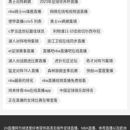
勇士对阵鹈鹕
2023年足球世界杯直播
nba骑士vs雄鹿直播
网络在线电视频道直播
德甲直播cctv5 列表
勇士vs鹈鹕集锦
c罗当选世纪最佳球员
利物浦11-10击败切尔西夺冠
湖人对阵哈特集锦
浙江卫视在线同步直播
et足球赛事直播
直播吧nba直播吧在线直播
湖人对战掘进比赛直播
虎扑社区论坛
奇才对阵76集锦
猛龙对阵76人直播
森林狼掘金季后赛
快船vs雷霆重播
nba最新的排名
nba直播视频直播免费观看
纬来体育nba在线直播app
中国足球俱乐部排名
正在直播的女排比赛在哪里看
24直播网为球迷爱好者提供高清无插件足球直播、NBA直播、体育直播以及欧洲