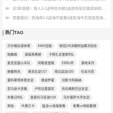
近3轮首胜！铁人3-1送申花中超3连败热菲尼奥双响邦本宜裕传射
笑傲德比！西海岸2-0送海牛联赛4连败海牛仍垫底西海岸升至第二
热门TAG
贝尔格拉诺体育
KMG控股
欧冠1/8决赛附加赛次回合
帕滕森
波兹南莱赫
卡努扎吉里斯B队
麦克亚瑟公羊队
阿勒黑里根
EBBL杯
莫哈末丹
赫曼努夫
南非女足U17
塔瓜廷加U20
社会马竞
雷科莱塔体育女足
维迪罗霍
切斯卡阿森纳
亚马逊卡亚俄
卢旺达爱国军
布拉格斯巴达女足
布鲁日B队
皇家托马亚波U19
乌尔基萨大学女足
努伯
IK弗兰卡
猛龙vs洛瑞录像
老鹰vs快船集锦