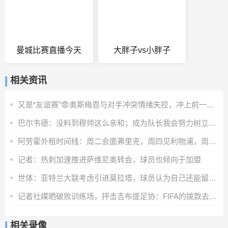
曼城比赛直播今天
大胖子vs小胖子
相关资讯
又是“友谊赛”😨奥斯梅恩与对手冲突情绪失控，冲上前一把推翻
巴尔韦德：没料到穆帅这么亲和；成为队长我会努力树立正向表率
阿劳霍外租时间线：周二会面弗里克，周四见利物浦，周五晚间敲定
记者：热刺加速推进萨维尼奥转会，球员也倾向于加盟
世体：亚特兰大联考虑引进莫拉塔，球员认为自己还能留在顶级联赛
记者社媒晒破败训练场，抨击吉布提足协：FIFA的拨款去哪里了？
相关录像