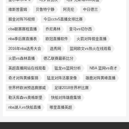
维斯普雷姆
贝鲁特宁静
阿克伦
中日德兰
掘金对阵76视频
今日cctv5直播女排比赛
cba联赛赛程直播
乔尼弗林
皇马vs切尔西
nba季后赛直播表
欧冠直播软件
火箭对阵倔金直播
2016年nba选秀大会
选秀网
篮网欧文vs热火在线观看
火箭vs森林直播
德乙联赛最新比分
英超直播网站在线观看
猛龙vs篮网分析
NBA 篮网vs奇才
奇才对阵黄蜂集锦
猛龙对阵活塞录像
雄鹿对阵黄峰直播
世界杯欧洲预选赛挪威
足球2018世界杯比赛
勒沃库森vs奥格斯堡
快船对阵雄鹿集锦
nba湖人vs快船直播
哪里直播英超