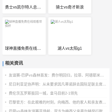
勇士vs凯尔特人总比分
骑士vs奇才新浪
球神直播免费在线观看世俱杯
湖人vs太阳g1
相关资讯
友谊赛-巴萨vs森林首发：费尔明回归，拉菲、阿德耶米、马丁出战
尼日利亚足协声明：从未要求因凡蒂诺辞去国际足联主席职务
费伦茨瓦罗斯扳回一城，皇马目前2-1领先
巴黎官方：在此艰难的时刻，向梅西、他的家人和亲友表示全力支持
巴萨vs森林友谊赛开场前，双方为梅西父亲豪尔赫举行默哀仪式