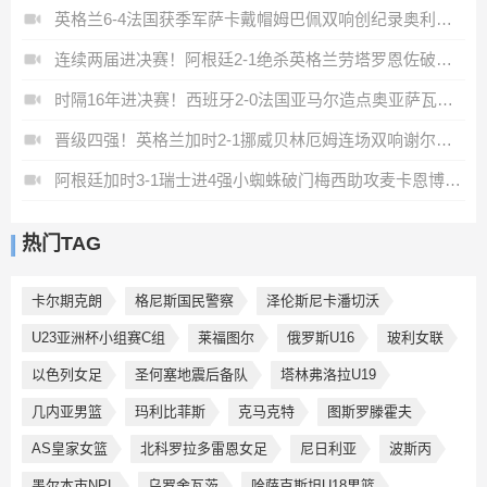
英格兰6-4法国获季军萨卡戴帽姆巴佩双响创纪录奥利塞2助+失良机
连续两届进决赛！阿根廷2-1绝杀英格兰劳塔罗恩佐破门梅西两助攻
时隔16年进决赛！西班牙2-0法国亚马尔造点奥亚萨瓦尔、波罗破门
晋级四强！英格兰加时2-1挪威贝林厄姆连场双响谢尔德鲁普破门
阿根廷加时3-1瑞士进4强小蜘蛛破门梅西助攻麦卡恩博洛假摔染红
热门TAG
卡尔期克朗
格尼斯国民警察
泽伦斯尼卡潘切沃
U23亚洲杯小组赛C组
莱福图尔
俄罗斯U16
玻利女联
以色列女足
圣何塞地震后备队
塔林弗洛拉U19
几内亚男篮
玛利比菲斯
克马克特
图斯罗滕霍夫
AS皇家女篮
北科罗拉多雷恩女足
尼日利亚
波斯丙
墨尔本市NPL
乌罗舍瓦茨
哈萨克斯坦U18男篮