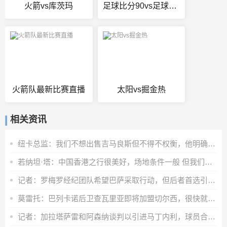
火箭vs库茨玛
足球比分90vs足球比分
火箭队最新比赛直播
太阳vs掘金热
相关资讯
纽卡总监：我们不想出售吉马良斯但不得不权衡，他明确说出了意愿
若纳坦·塔：中国香港之行很美好，场地条件一般 但我们踢得不错
记者：罗梅罗经纪团队希望巴萨采取行动，但后者首选引进罗德里
莫雷托：巴列卡诺后卫查瓦里亚即将加盟切尔西，很快就会官方宣布
记者：加拉塔萨雷和阿森纳谈判以引进马丁内利，球员合同明夏到期