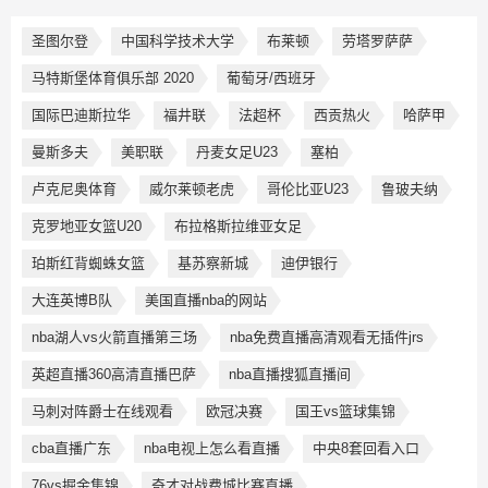
圣图尔登
中国科学技术大学
布莱顿
劳塔罗萨萨
马特斯堡体育俱乐部 2020
葡萄牙/西班牙
国际巴迪斯拉华
福井联
法超杯
西贡热火
哈萨甲
曼斯多夫
美职联
丹麦女足U23
塞柏
卢克尼奥体育
威尔莱顿老虎
哥伦比亚U23
鲁玻夫纳
克罗地亚女篮U20
布拉格斯拉维亚女足
珀斯红背蜘蛛女篮
基苏察新城
迪伊银行
大连英博B队
美国直播nba的网站
nba湖人vs火箭直播第三场
nba免费直播高清观看无插件jrs
英超直播360高清直播巴萨
nba直播搜狐直播间
马刺对阵爵士在线观看
欧冠决赛
国王vs篮球集锦
cba直播广东
nba电视上怎么看直播
中央8套回看入口
76vs掘金集锦
奇才对战费城比赛直播