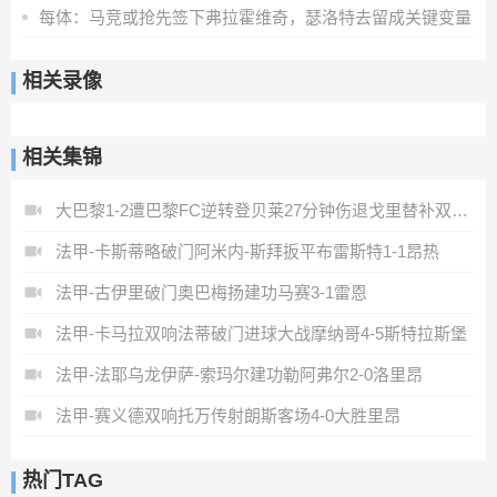
每体：马竞或抢先签下弗拉霍维奇，瑟洛特去留成关键变量
相关录像
相关集锦
大巴黎1-2遭巴黎FC逆转登贝莱27分钟伤退戈里替补双响+读秒绝杀
法甲-卡斯蒂略破门阿米内-斯拜扳平布雷斯特1-1昂热
法甲-古伊里破门奥巴梅扬建功马赛3-1雷恩
法甲-卡马拉双响法蒂破门进球大战摩纳哥4-5斯特拉斯堡
法甲-法耶乌龙伊萨-索玛尔建功勒阿弗尔2-0洛里昂
法甲-赛义德双响托万传射朗斯客场4-0大胜里昂
热门TAG