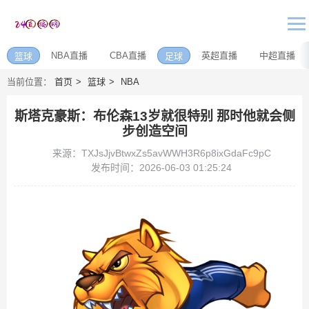
NBA直播
CBA直播
英超直播
中超直播
篮球
足球
当前位置：
首页
篮球
NBA
斯塔克豪斯：布伦森13岁就很特别 那时他就会侧
步创造空间
来源：TXJsJjvBtwxZs5avWWH3R6p8ixGdaFc9pC
发布时间：2026-06-03 01:25:24