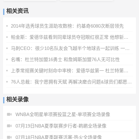
相关资讯
2014年选秀球员生涯助攻数榜：约基奇6080次断层领先
帕金斯：爱德华兹看到同辈球员夺冠眼红很正常 他想斩获更多荣誉
马刺CEO：很少10名队友会飞越半个地球去一起训练 一切都因为文班
名嘴：杜兰特加盟16勇士 和詹姆斯加盟76人无可比性
上季常规赛关键时刻命中率榜：爱德华兹第一 杜兰特第二 SGA第五
76人总裁：我宁愿拥有天赋 再解决磨合问题&球员们都愿意牺牲
相关录像
WNBA全明星单项赛投篮之星-单项赛全场录像
07月19日NBA夏季联赛步行者-鹈鹕全场录像
07月18日NBA夏季联赛活塞-热火全场录像