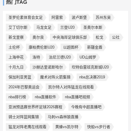
热门TAG
圣罗伦素体育会女足
阿雷索
波卢斯堡
苏州东吴
艾丁切尔斯
马龙女足
兰登U20
圣奥尔本斯
新戈里察
奥尔良
中央海岸足球俱乐部
松戈
公社
土伦杯
康柏费伦斯U20
以超图杯
新疆金盾
上海申花
洛特
治尼兰德U20
UD山姆罗
十月九日
沙赫达里诺斯哈尔
坎特伯雷班克斯城U20
保加利亚男篮
魔术对阵火箭集锦
nba总决赛2019
2024年巴黎奥运会
凯尔特人对阵猛龙在线观看
nba排行榜
nba直播软件
nba直播吧视频
亚洲预选赛世界杯足球2026赛程
今晚有中超直播吧
骑士对阵篮网集锦
马刺vs森林狼直播
猛龙对阵老鹰在线观看
黄蜂vs凯尔特
快船vs步行者