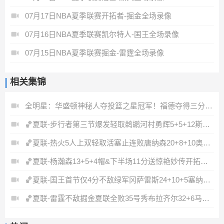
07月17日NBA夏季联赛开拓者-掘金全场录像
07月16日NBA夏季联赛凯尔特人-国王全场录像
07月15日NBA夏季联赛掘金-雷霆全场录像
相关集锦
全明星：华盛顿神秘人夺投篮之星冠军！福德夺得三分大赛冠军！
🏀夏联-步行者第三节爆发轻取鹈鹕河村勇辉5+5+12斯劳森22分
🏀夏联-热火5人上双轻取活塞止连败唐纳森20+8+10奥科里27分
🏀夏联-杨瀚森13+5+4帽&下半场11分送惊艳妙传开拓者力克掘金
🏀夏联-国王首节仅4分不敌绿军冈萨雷斯24+10+5塞纳克10+12
🏀夏联-雷霆不敌掘金夏联全败35号秀布拉齐尔32+6马拉14+7+6