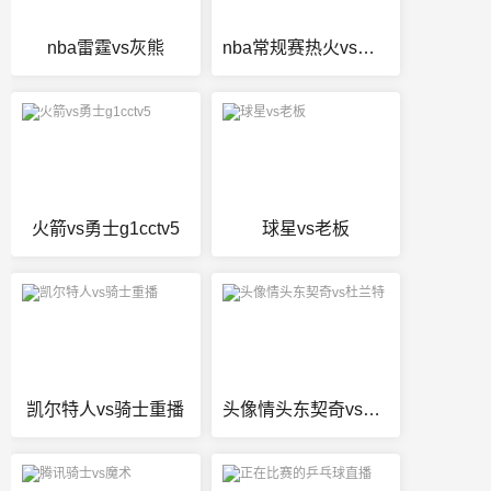
nba雷霆vs灰熊
nba常规赛热火vs火箭
火箭vs勇士g1cctv5
球星vs老板
凯尔特人vs骑士重播
头像情头东契奇vs杜兰特