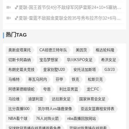
🏀夏联-国王首节仅4分不敌绿军冈萨雷斯24+10+5塞纳克10+12
🏀夏联-雷霆不敌掘金夏联全败35号秀布拉齐尔32+6马拉14+7+6
热门TAG
奥斯皮塔莱托
CA班德兰特年队
美因茨
格达轮科隆
切斯卡阿森纳
宝岛梦想家
华川KSPO女足
希洪女足
布朗史葛夫竞技
皇家别墅U20
安托法加斯塔
G3/J3
马格特
蒂瓦乌阿内
芬甲
铁克
松斯贝克
阿德莱德眼镜蛇
夸恩
利比亚男篮
龙仁FC
马拉维
迪瑟利亚
达拉斯女足
国家体育会女足
比分直播500
凯尔特人vs雄鹿录像
亚运女篮赛程安排表
NBA看个球
76人对阵火箭
nba直播回放网站
足球欧冠直播在线直播观看免费
篮网对阵黄锋在线观看