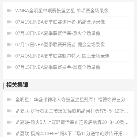
WNBA全明星单项赛投篮之星-单项赛全场录像
07月19日NBA夏季联赛步行者-鹈鹕全场录像
07月18日NBA夏季联赛活塞-热火全场录像
07月17日NBA夏季联赛开拓者-掘金全场录像
07月16日NBA夏季联赛凯尔特人-国王全场录像
07月15日NBA夏季联赛掘金-雷霆全场录像
相关集锦
全明星：华盛顿神秘人夺投篮之星冠军！福德夺得三分大赛冠军！
🏀夏联-步行者第三节爆发轻取鹈鹕河村勇辉5+5+12斯劳森22分
🏀夏联-热火5人上双轻取活塞止连败唐纳森20+8+10奥科里27分
🏀夏联-杨瀚森13+5+4帽&下半场11分送惊艳妙传开拓者力克掘金