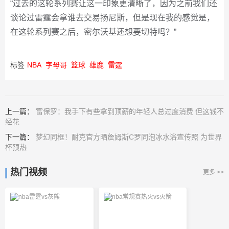
“过去的这轮系列赛让这一印象更清晰了，因为之前我们还
谈论过雷霆会拿谁去交易扬尼斯，但是现在我的感觉是，
在这轮系列赛之后，密尔沃基还想要切特吗？”
标签
NBA
字母哥
篮球
雄鹿
雷霆
上一篇：
富保罗：我手下有些拿到顶薪的年轻人总过度消费 但这钱不
经花
下一篇：
梦幻同框！耐克官方晒詹姆斯C罗同泡冰水浴宣传照 为世界
杯预热
热门视频
更多 >>