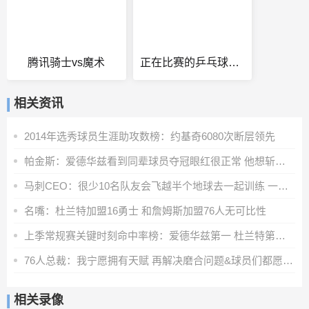
腾讯骑士vs魔术
正在比赛的乒乓球直播
相关资讯
2014年选秀球员生涯助攻数榜：约基奇6080次断层领先
帕金斯：爱德华兹看到同辈球员夺冠眼红很正常 他想斩获更多荣誉
马刺CEO：很少10名队友会飞越半个地球去一起训练 一切都因为文班
名嘴：杜兰特加盟16勇士 和詹姆斯加盟76人无可比性
上季常规赛关键时刻命中率榜：爱德华兹第一 杜兰特第二 SGA第五
76人总裁：我宁愿拥有天赋 再解决磨合问题&球员们都愿意牺牲
相关录像