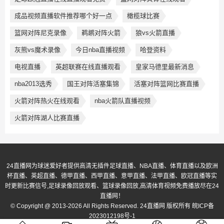
成品视频直播软件推荐哪个好一点
橄榄球比赛
篮网对阵尼克录像
鹈鹕对阵火箭
狼vs火箭直播
灰熊vs魔术录像
今日nba直播视频
哈登资料
电视直播
英超联赛在线直播观看
皇家马德里最新消息
nba2013选秀
国王对阵活塞集锦
活塞对阵篮网比赛直播
火箭对阵热火在线观看
nba火箭队直播视频
火箭对阵湖人比赛直播
24直播网为球迷爱好者提供高清无插件足球直播、NBA直播、体育直播以及欧洲
杯直播、英超直播、德甲直播、西甲直播、意甲直播、法甲直播、欧冠直播等实
时更新比赛信号,足球录像回放观看、篮球录像回放,高清体育视频免费播放尽在24
直播网！
© Copyright @ 2013-2026 All Rights Reserved. 24直播网 版权所有
皖ICP备
2023012198号-1