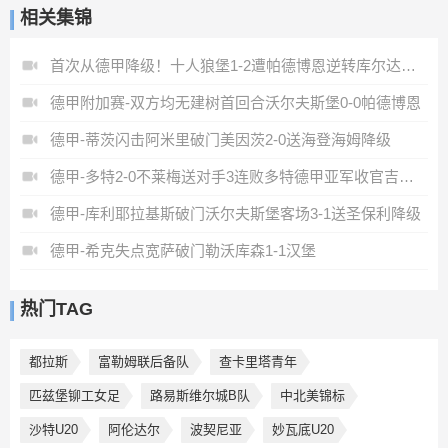
相关集锦
首次从德甲降级！十人狼堡1-2遭帕德博恩逆转库尔达加时赛制胜
德甲附加赛-双方均无建树首回合沃尔夫斯堡0-0帕德博恩
德甲-蒂茨闪击阿米里破门美因茨2-0送海登海姆降级
德甲-多特2-0不莱梅送对手3连败多特德甲亚军收官吉拉西破门
德甲-库利耶拉基斯破门沃尔夫斯堡客场3-1送圣保利降级
德甲-希克失点宽萨破门勒沃库森1-1汉堡
热门TAG
都拉斯
富勒姆联后备队
查卡里塔青年
匹兹堡铆工女足
路易斯维尔城B队
中北美锦标
沙特U20
阿伦达尔
波契尼亚
妙瓦底U20