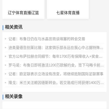
辽宁体育直播辽篮
七星体育直播
相关资讯
记者：布鲁日仍在与水晶宫商谈埃塞的转会交易
迪奥曼德告别莱比锡：这家俱乐部永远在我心中占据特殊位置
官方公布萨拉赫合同细节：每年1700万有保障收入+奖金+20%肖像权
罗马诺：布鲁日即将激活1200万欧解约金，签下马略卡前锋比尔希利
记者：欧足联表示立场没有改变，将继续抵制国际足联赛事
隆戈：米兰关注赖因德斯转会，若交易成行将获得1400万欧奖金
相关录像