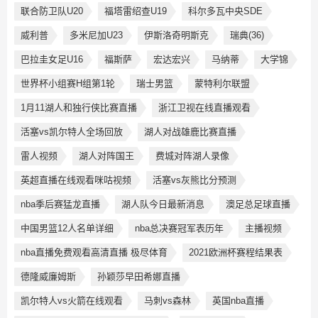
联合防卫队U20
福塔雷绍查U19
科尔多瓦中央SDE
威利普
多米尼加U23
伊斯洛奇明斯克
瑞典(36)
巴拉圭女足U16
福斯萨
宏达宏兴
马纳蒂
大学锦
世界杯小组赛H组第1轮
瑞士男篮
蒙特利尔联盟
1月11湖人和独行侠比赛直播
浙江卫视在线直播观看
活塞vs凯尔特人全场回放
湖人对战雄鹿比赛直播
雷人视频
湖人对阵国王
费城对阵湖人录像
英超直播在线观看咪咕视频
活塞vs灰熊比分预测
nba季后赛猛龙直播
湖人队今日最新消息
澳足总足球直播
中国男篮12人名单详细
nba总决赛冠军表历年
主播视频
nba直播免费观看高清直播 极尽体育
2021欧洲杯赛程结果表
德隆威廉姆斯
孙颖莎早田希娜直播
凯尔特人vs火箭在线观看
马刺vs森林
英国nba直播