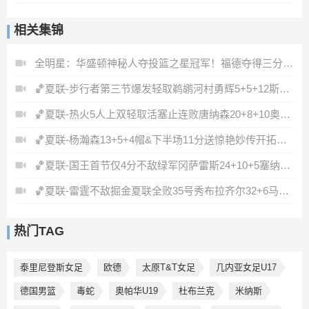
相关集锦
全明星：华盛顿神秘人夺投篮之星冠军！福德夺得三分大赛冠军！
🏀夏联-步行者第三节爆发轻取鹈鹕河村勇辉5+5+12斯劳森22分
🏀夏联-热火5人上双轻取活塞止连败唐纳森20+8+10奥科里27分
🏀夏联-杨瀚森13+5+4帽&下半场11分送惊艳妙传开拓者力克掘金
🏀夏联-国王首节仅4分不敌绿军冈萨雷斯24+10+5塞纳克10+12
🏀夏联-雷霆不敌掘金夏联全败35号秀布拉齐尔32+6马拉14+7+6
热门TAG
泰里尼登斯女足
欧德
太原T&T女足
几内亚女足U17
德国男篮
毒蛇
奥帕华U19
杜布兰克
米纳斯