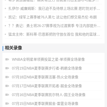
扎伊尔·威廉姆斯：我已迫不及待想上场比赛 愿盯防对手核心
凯记：绿军上赛季被76人黑七 这让他们想交易杰伦·布朗
？？勇记：勇士将26-27赛季视为过渡赛季 专注内部提升而非引援
猛龙主帅：斯科蒂·巴恩斯把防守放在首位 我和他的篮球理念一致
相关录像
WNBA全明星单项赛投篮之星-单项赛全场录像
07月19日NBA夏季联赛步行者-鹈鹕全场录像
07月18日NBA夏季联赛活塞-热火全场录像
07月17日NBA夏季联赛开拓者-掘金全场录像
07月16日NBA夏季联赛凯尔特人-国王全场录像
07月15日NBA夏季联赛掘金-雷霆全场录像