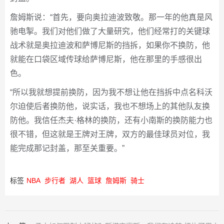
詹姆斯说：“首先，要向奥拉迪波致敬。那一年的他真是风
驰电掣。我们对他们做了大量研究，他们经常打的关键球
战术就是奥拉迪波和萨博尼斯的挡拆，如果你不换防，他
就能在口袋区域传球给萨博尼斯，他在那里的手感很出
色。
“所以我就想提前换防，因为我不想让他在挡拆中点名科沃
尔迫使后者换防他，说实话，我也不想场上的其他队友换
防他。我信任杰夫·格林的换防，还有小南斯的换防能力也
很不错，但这就是王牌对王牌，双方的最佳球员对位，我
能完成那记封盖，那至关重要。”
标签
NBA
步行者
湖人
篮球
詹姆斯
骑士