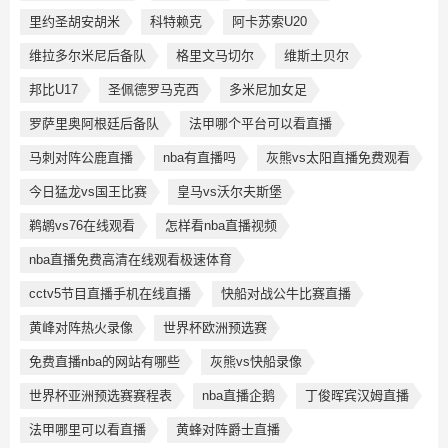
里约圣胡安胡米
科特赖克
阿卡苏索U20
维拉多尔米尼后备队
格里文马切尔
维斯土贝尔
邦比U17
圣佩德罗马克西
多米尼加女足
罗萨里奥阿根廷后备队
法甲哪个平台可以看直播
马刺对阵公鹿直播
nba有直播吗
灰熊vs太阳直播免费观看
今日猛龙vs国王比赛
皇马vs沃尔夫斯堡
鹈鹕vs76在线观看
怎样看nba直播视频
nba直播免费高清在线观看极速体育
cctv5节目直播手机在线直播
快船对战公牛比赛直播
黄峰对阵热火录像
世界杯欧洲预选赛
免费直播nba的网站有哪些
灰熊vs快船录像
世界杯亚洲预选赛赛程表
nba直播企鹅
丁俊晖宾汉姆直播
法甲哪里可以看直播
黄蜂对阵爵士直播