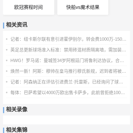
欧冠赛程时间
快船vs魔术结果
相关资讯
记者：纽卡斯尔联有意引进霍伊别尔，转会费1000万-1500万英镑
英足总更新球场准入标准：禁用砖混材质隔离墙，需加装安全防护层
HWG！罗马诺：曼城签34岁阿根廷门将鲁利达协议，合同2+1
焕然一新！阿斯：穆帅在皇马推行穆氏新规，迟到者将被罚缺席合练
记者：阿森纳正在评估引进费兰·托雷斯，已经询问了球员情况
每体：巴萨希望以4000万欧出售卡萨多，此前曾拒绝1000多万欧报价
相关录像
相关集锦