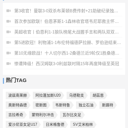
第3收官！曼联3-0双杀布莱顿B费传射+21助破纪录独享英超助攻王
首次参加欧联！伯恩茅斯1-1森林收官塔韦尼耶救主怀特远射破门
英超收官丨伯恩利1-1狼队榜尾大战握手言和两队双双降入英冠
第5进欧冠！利物浦1-1布伦特福德萨拉赫、罗伯逊结束9年红军生涯
第10无缘欧战！十人切尔西1-2桑德兰近9轮仅1胜桑德兰第7进欧战
惨遭降级！西汉姆联3-0利兹联时隔15年再度降级至英冠
热门TAG
波兹南莱赫
阿拉蓬加斯U20
乌德勒支
胡茲恩
奥斯特森德
密斯图
韦斯特鲁
独立石油
斯路特
吉拉希奇
蒙特利尔冲击
瓦尔比女足
爱沙尼亚女足U17
日米格鲁德
SV艾米柏林