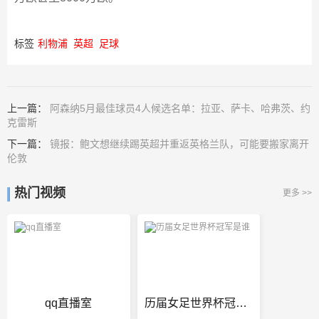
标签
利物浦
英超
足球
上一篇：
阿森纳5月最佳球员4人候选名单：拉亚、萨卡、哈弗茨、约
克雷斯
下一篇：
镜报：鲍文想继续踢英超并重返英格兰队，可能要搬家离开
伦敦
热门视频
更多 >>
qq直播室
历届女足世界杯冠军是谁