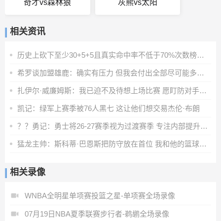
奇才vs森林狼
灰熊vs太阳
相关资讯
历史上砍下至少30+5+5且真实命中率不低于70%次数榜：詹姆斯居首
希罗谈加盟雄鹿：确实有压力 但我会付出全部尽可能多地打比赛
扎伊尔·威廉姆斯：我已迫不及待想上场比赛 愿盯防对手核心
凯记：绿军上赛季被76人黑七 这让他们想交易杰伦·布朗
？？勇记：勇士将26-27赛季视为过渡赛季 专注内部提升而非引援
猛龙主帅：斯科蒂·巴恩斯把防守放在首位 我和他的篮球理念一致
相关录像
WNBA全明星单项赛投篮之星-单项赛全场录像
07月19日NBA夏季联赛步行者-鹈鹕全场录像