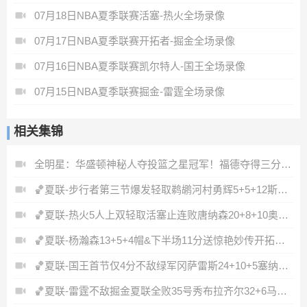
07月18日NBA夏季联赛活塞-热火全场录像
07月17日NBA夏季联赛开拓者-掘金全场录像
07月16日NBA夏季联赛凯尔特人-国王全场录像
07月15日NBA夏季联赛掘金-雷霆全场录像
相关集锦
全明星：华盛顿神秘人夺投篮之星冠军！福德夺得三分大赛冠军！
🏀夏联-步行者第三节爆发轻取鹈鹕河村勇辉5+5+12斯劳森22分
🏀夏联-热火5人上双轻取活塞止连败唐纳森20+8+10奥科里27分
🏀夏联-杨瀚森13+5+4帽&下半场11分送惊艳妙传开拓者力克掘金
🏀夏联-国王首节仅4分不敌绿军冈萨雷斯24+10+5塞纳克10+12
🏀夏联-雷霆不敌掘金夏联全败35号秀布拉齐尔32+6马拉14+7+6