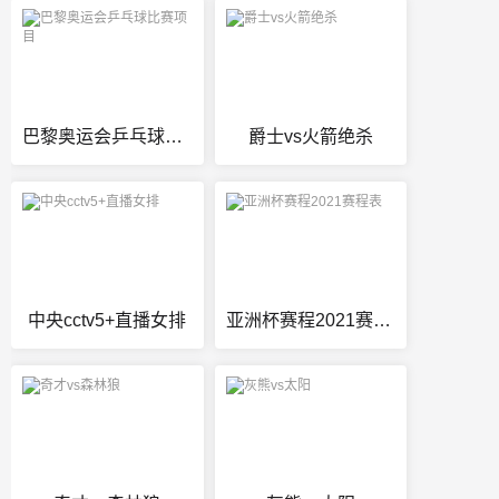
巴黎奥运会乒乓球比赛项目
爵士vs火箭绝杀
中央cctv5+直播女排
亚洲杯赛程2021赛程表