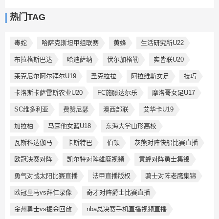
热门TAG
毒蛇
哈萨克斯坦甲组联赛
黄蜂
生活研究所U22
布拉格斯巴达
哈迪萨纳
伏尔加格勒
实皆联U20
莱克尼尔阿尔拜尔U19
圣克拉拉
阿拉维斯女足
技巧
卡洛斯卡萨雷斯农业U20
FC施滕达尔乐
摩洛哥女足U17
SC维多利亚
费赞尼瑟
澳西部联
艾华卡U19
加拉柏
马耳他女篮U18
东海大学山形高校
瓦斯科达伽马
卡斯特巴
伯顿
灰熊对阵快船比赛直播
欧冠决赛对阵
凯尔特对阵雄鹿视频
黄蜂对阵勇士集锦
勇气对战太阳比赛直播
法甲直播版权
骑士对阵老鹰集锦
欧冠皇马vs拜仁录像
奇才对阵爵士比赛直播
金州勇士vs掘金回放
nba总决赛手机直播视频直播