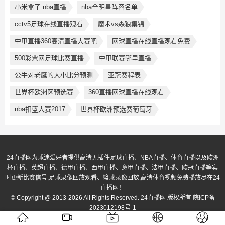
小米盒子 nba直播
nba全明星阵容名单
cctv5足球在线直播观看
魔术vs森狼集锦
中甲直播360高清直播大赛吧
网球直播在线直播观看免费
500彩票网足球比赛直播
中甲联赛哪里直播
公牛对老鹰的大小比分预测
亚冠赛程表
世界杯欧洲区预选赛
360直播网球直播在线观看
nba扣篮大赛2017
世界杯欧洲预选赛葡萄牙
24直播网为球迷爱好者提供高清无插件足球直播、NBA直播、体育直播以及欧洲
杯直播、英超直播、德甲直播、西甲直播、意甲直播、法甲直播、欧冠直播等实
时更新比赛信号,足球录像回放观看、篮球录像回放,高清体育视频免费播放尽在24
直播网！
© Copyright @ 2013-2026 All Rights Reserved. 24直播网 版权所有
皖ICP备
2023012198号-1