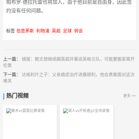
帕布罗·德拉托雷也将加入，由于他目前是自由身，因此签
约没有任何问题。
标签
伯恩茅斯
利物浦
英超
足球
转会
上一篇：
镜报：鲍文想继续踢英超并重返英格兰队，可能要搬家离开
伦敦
下一篇：
达格利什之子：父亲癌症治疗进展顺利，他会勇敢面对这次
难关
热门视频
更多 >>