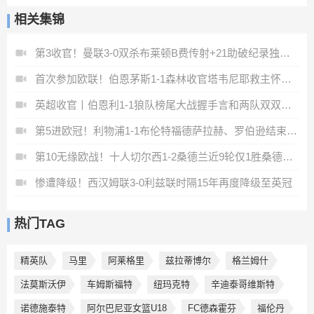
相关集锦
第3收官！曼联3-0双杀布莱顿B费传射+21助破纪录独享英超助攻王
首次参加欧联！伯恩茅斯1-1森林收官塔韦尼耶救主怀特远射破门
英超收官丨伯恩利1-1狼队榜尾大战握手言和两队双双降入英冠
第5进欧冠！利物浦1-1布伦特福德萨拉赫、罗伯逊结束9年红军生涯
第10无缘欧战！十人切尔西1-2桑德兰近9轮仅1胜桑德兰第7进欧战
惨遭降级！西汉姆联3-0利兹联时隔15年再度降级至英冠
热门TAG
精英队
马里
阿莱格里
兹拉蒂博尔
格兰姆什
法莫斯沃伊
车姆斯福特
纽玛克特
辛迪泰哥维斯特
诺德施泰特
阿尔巴尼亚女篮U18
FC德森霍芬
福伦丹