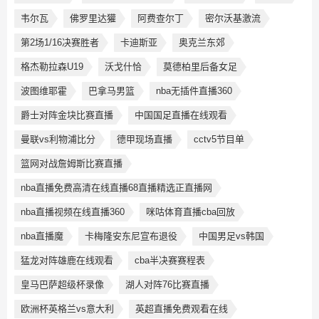
韦尔瓦
佛罗里达獾
阿费查尔丁
密尔沃基激流
第2场1/16决赛胜者
卡迪斯亚
奥克兰东郊
格杰勒拉森U19
沃戈什恰
莫德柏里后备女足
波图维耶霍
巴拿马男篮
nba无插件直播360
爵士对阵金块比赛直播
中国国足直播在线观看
曼联vs利物浦比分
德甲现场直播
cctv5节目单
篮网对战詹姆斯比赛直播
nba直播免费高清在线直播68直播精选正直播网
nba直播视频在线直播360
咪咕体育直播cba回放
nba直播魔
卡梅隆安东尼宣布退役
中国男足vs韩国
猛龙对阵雄鹿在线观看
cba半决赛赛程表
皇马巴萨超级杯录像
湖人对阵76比赛直播
欧洲杯英格兰vs意大利
英超直播免费观看在线