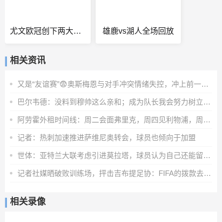
尤文欧冠创下两大耻辱纪录
雄鹿vs湖人全场回放
相关资讯
又是“友谊赛”😨奥斯梅恩与对手冲突情绪失控，冲上前一把推翻
巴尔韦德：没料到穆帅这么亲和；成为队长我会努力树立正向表率
阿劳霍外租时间线：周二会面弗里克，周四见利物浦，周五晚间敲定
记者：热刺加速推进萨维尼奥转会，球员也倾向于加盟
世体：亚特兰大联考虑引进莫拉塔，球员认为自己还能留在顶级联赛
记者社媒晒破败训练场，抨击吉布提足协：FIFA的拨款去哪里了？
相关录像