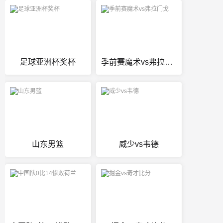
足球亚洲杯奖杯
季前赛魔术vs弗拉门戈
山东男篮
威少vs韦德