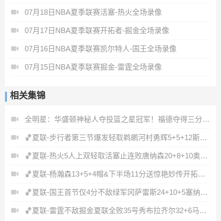
07月18日NBA夏季联赛活塞-热火全场录像
07月17日NBA夏季联赛开拓者-掘金全场录像
07月16日NBA夏季联赛凯尔特人-国王全场录像
07月15日NBA夏季联赛掘金-雷霆全场录像
相关集锦
全明星：华盛顿神秘人夺投篮之星冠军！福德夺得三分大赛冠军！
🏀夏联-步行者第三节爆发轻取鹈鹕河村勇辉5+5+12斯劳森22分
🏀夏联-热火5人上双轻取活塞止连败唐纳森20+8+10奥科里27分
🏀夏联-杨瀚森13+5+4帽&下半场11分送惊艳妙传开拓者力克掘金
🏀夏联-国王首节仅4分不敌绿军冈萨雷斯24+10+5塞纳克10+12
🏀夏联-雷霆不敌掘金夏联全败35号秀布拉齐尔32+6马拉14+7+6