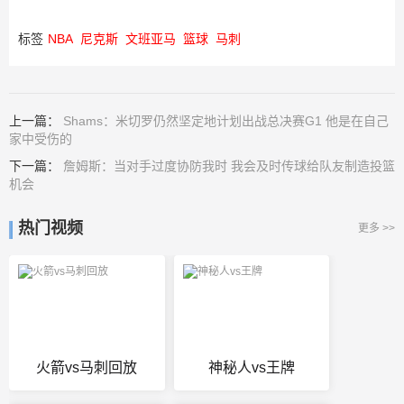
标签
NBA
尼克斯
文班亚马
篮球
马刺
上一篇：
Shams：米切罗仍然坚定地计划出战总决赛G1 他是在自己
家中受伤的
下一篇：
詹姆斯：当对手过度协防我时 我会及时传球给队友制造投篮
机会
热门视频
更多 >>
火箭vs马刺回放
神秘人vs王牌