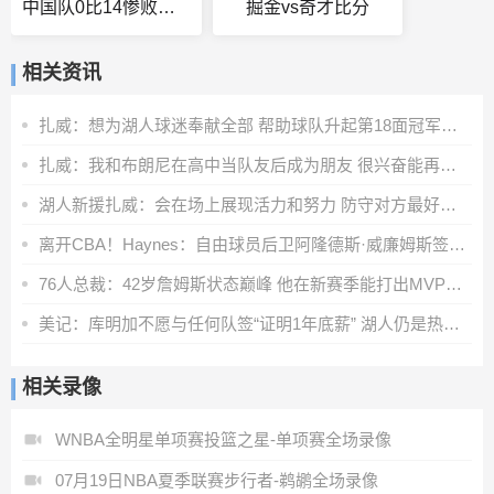
中国队0比14惨败荷兰
掘金vs奇才比分
相关资讯
扎威：想为湖人球迷奉献全部 帮助球队升起第18面冠军旗帜
扎威：我和布朗尼在高中当队友后成为朋友 很兴奋能再次并肩作战
湖人新援扎威：会在场上展现活力和努力 防守对方最好的球员
离开CBA！Haynes：自由球员后卫阿隆德斯·威廉姆斯签约奇才
76人总裁：42岁詹姆斯状态巅峰 他在新赛季能打出MVP级别的表现
美记：库明加不愿与任何队签“证明1年底薪” 湖人仍是热门下家
相关录像
WNBA全明星单项赛投篮之星-单项赛全场录像
07月19日NBA夏季联赛步行者-鹈鹕全场录像