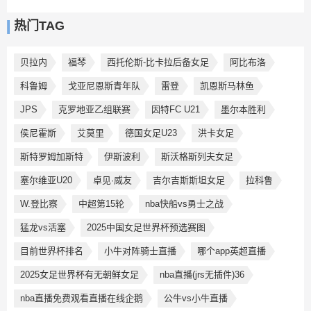
热门TAG
贝拉内
福琴
西托伦斯-比卡拉后备女足
阿比布洛
科鲁姆
戈亚尼恩斯青年队
雷登
凯恩斯马林鱼
JPS
克罗地亚乙组联赛
因特FC U21
墨尔本胜利
侯尼霍斯
艾莫里
德国女足U23
洪卡女足
斯特罗姆加斯特
伊斯波利
斯沃格斯列夫女足
塞尔维亚U20
卓见·威友
吉尔吉斯斯坦女足
拉科鲁
W.登比察
中超第15轮
nba快船vs勇士之战
猛龙vs活塞
2025中国女足世界杯预选赛图
目前世界杯排名
小牛对阵骑士直播
哪个app英超直播
2025女足世界杯有无朝鲜女足
nba直播(jrs无插件)36
nba直播免费观看直播在线企鹅
公牛vs小牛直播