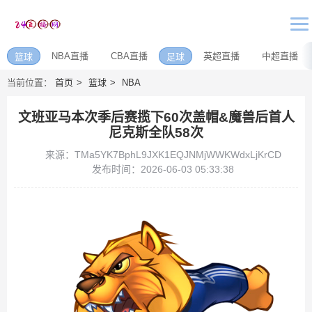
NBA直播
CBA直播
英超直播
中超直播
篮球
足球
当前位置：
首页
篮球
NBA
文班亚马本次季后赛揽下60次盖帽&魔兽后首人
尼克斯全队58次
来源：TMa5YK7BphL9JXK1EQJNMjWWKWdxLjKrCD
发布时间：2026-06-03 05:33:38