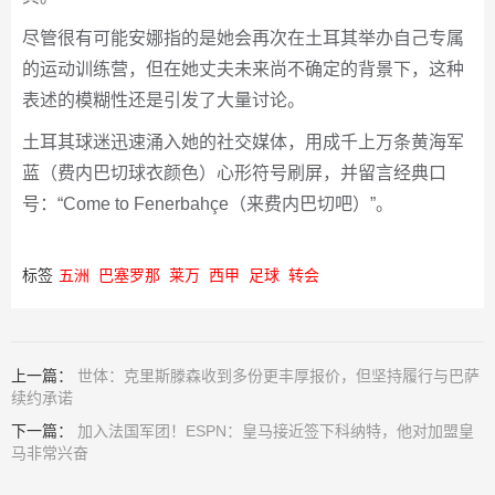
尽管很有可能安娜指的是她会再次在土耳其举办自己专属
的运动训练营，但在她丈夫未来尚不确定的背景下，这种
表述的模糊性还是引发了大量讨论。
土耳其球迷迅速涌入她的社交媒体，用成千上万条黄海军
蓝（费内巴切球衣颜色）心形符号刷屏，并留言经典口
号：“Come to Fenerbahçe（来费内巴切吧）”。
标签
五洲
巴塞罗那
莱万
西甲
足球
转会
上一篇：
世体：克里斯滕森收到多份更丰厚报价，但坚持履行与巴萨
续约承诺
下一篇：
加入法国军团！ESPN：皇马接近签下科纳特，他对加盟皇
马非常兴奋