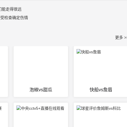
们能走得很远
接受检查确定伤情
更多 >
泡椒vs甜瓜
快船vs詹眉