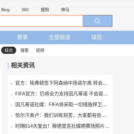
Bing
360
搜狗
神马
赛事
全部频道
球员
综合
搜索
视频
相关资讯
官方：埃弗顿签下阿森纳中场诺尔高 转会费700万镑签约2年
FIFA官方：仍将全力支持因凡蒂诺 不会容忍外界对FIFA诚信的攻击
因凡蒂诺社媒：FIFA将采取一切措施捍卫声誉，继续支持足球的发展
恰尔汗奥卢：我们训练刻苦，大家都有些疲惫但储备体能至关重要
时隔614天复出！穆德里克社媒晒赛场照片：好久不见