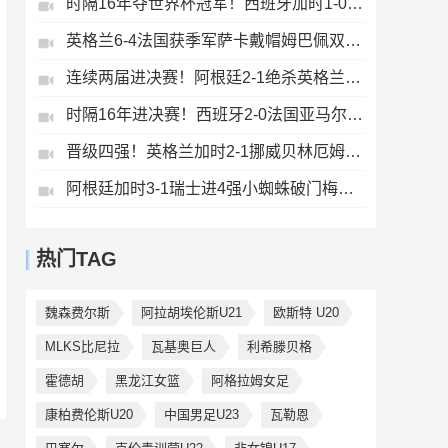
时隔16年夺世界杯冠军！西班牙加时1-0阿根廷费兰制胜恩佐染红
英格兰6-4法国获季军萨卡戴帽姆巴佩双响创纪录奥利塞2助+失良机
连续两届进决赛！阿根廷2-1绝杀英格兰劳塔罗恩佐破门梅西两助攻
时隔16年进决赛！西班牙2-0法国亚马尔造点奥亚萨瓦尔、波罗破门
晋级四强！英格兰加时2-1挪威贝林厄姆连场双响谢尔德鲁普破门
阿根廷加时3-1瑞士进4强小蜘蛛破门梅西助攻麦卡恩博洛假摔染红
热门TAG
魏森费尔斯
阿拉胡埃伦斯U21
欧斯特 U20
MLKS比尼拉
瓦基奥巨人
利希滕贝格
霍德胡
黑龙江女篮
阿格拉姆女足
康柏费伦斯U20
中国男足U23
瓦勒恩