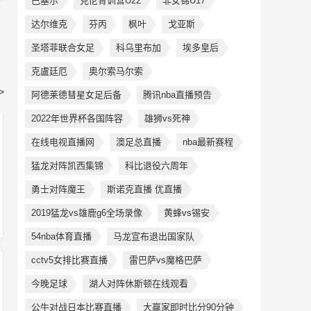
巴塞尔
克伦青训营U22
非女锦U17
达尔维克
芬丙
枫叶
戈亚斯
圣塔菲联合女足
科乌里布加
埃多皇后
克盧廷厄
奥尔索马尔索
>
阿德莱德彗星女足后备
腾讯nba直播预告
2022年世界杯各国阵容
雄狮vs死神
在线电视直播网
澳足总直播
nba最新赛程
猛龙对阵凯西集锦
科比退役六周年
勇士对阵魔王
斯诺克直播 优直播
2019猛龙vs雄鹿g6全场录像
黄蜂vs锡安
54nba体育直播
马龙宣布退出国家队
cctv5女排比赛直播
雷巴萨vs魔格巴萨
今晚足球
湖人对阵休斯顿在线观看
公牛对战日本比赛直播
大赢家即时比分90分钟