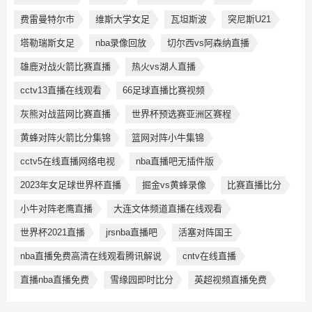
费雷曼特尔市
维斯大学女足
瓦坦斯波
突尼斯U21
塔勒瑞斯女足
nba录像回放
切尔西vs阿森纳直播
雄鹿对战火箭比赛直播
热火vs湖人直播
cctv13直播在线观看
66足球直播比赛视频
灰熊对战蓝网比赛直播
世界杯预选赛亚洲区赛程
黄蜂对阵火箭比分集锦
篮网对阵小牛集锦
cctv5在线直播网络电视
nba直播吧无插件版
2023年女足球世界杯直播
掘金vs黄蜂录像
比赛直播比分
小牛对阵老鹰直播
大连文体频道直播在线观看
世界杯2021直播
jrsnba直播吧
活塞对阵国王
nba直播免费高清在线观看腾讯解说
cntv在线直播
直播nba直播免费
雪缘园即时比分
英超视频直播免费