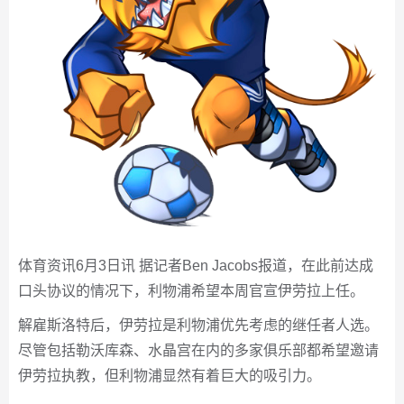
体育资讯6月3日讯 据记者Ben Jacobs报道，在此前达成
口头协议的情况下，利物浦希望本周官宣伊劳拉上任。
解雇斯洛特后，伊劳拉是利物浦优先考虑的继任者人选。
尽管包括勒沃库森、水晶宫在内的多家俱乐部都希望邀请
伊劳拉执教，但利物浦显然有着巨大的吸引力。