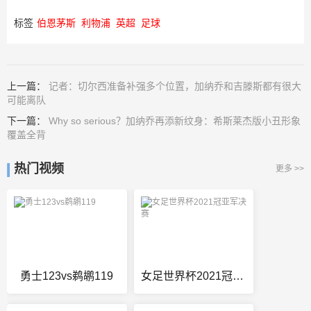
标签
伯恩茅斯
利物浦
英超
足球
上一篇：
记者：切尔西准备补强多个位置，加纳乔和吉滕斯都有很大
可能离队
下一篇：
Why so serious？加纳乔再添新纹身：希斯莱杰版小丑形象
覆盖全背
热门视频
更多 >>
勇士123vs鹈鹕119
女足世界杯2021冠亚军决赛