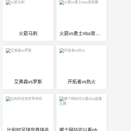
火箭马刺
火箭vs勇士nba常规赛
艾弗森vs罗斯
开拓者vs热火
比利时足球世界排名
哪个网站可以看nba直播比赛