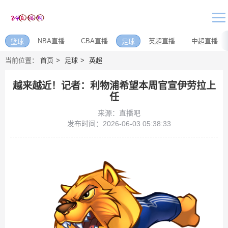
NBA直播
CBA直播
英超直播
中超直播
篮球
足球
当前位置：
首页
足球
英超
越来越近！记者：利物浦希望本周官宣伊劳拉上
任
来源：直播吧
发布时间：2026-06-03 05:38:33