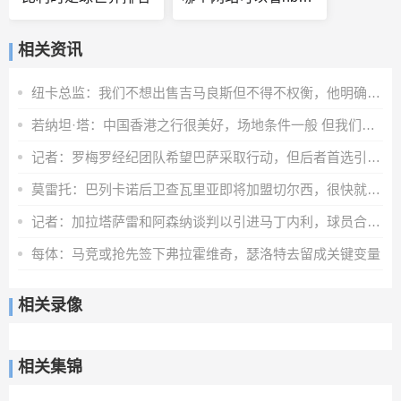
相关资讯
纽卡总监：我们不想出售吉马良斯但不得不权衡，他明确说出了意愿
若纳坦·塔：中国香港之行很美好，场地条件一般 但我们踢得不错
记者：罗梅罗经纪团队希望巴萨采取行动，但后者首选引进罗德里
莫雷托：巴列卡诺后卫查瓦里亚即将加盟切尔西，很快就会官方宣布
记者：加拉塔萨雷和阿森纳谈判以引进马丁内利，球员合同明夏到期
每体：马竞或抢先签下弗拉霍维奇，瑟洛特去留成关键变量
相关录像
相关集锦