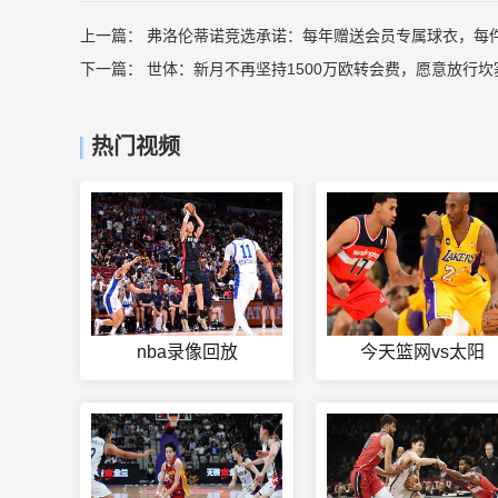
上一篇：
弗洛伦蒂诺竞选承诺：每年赠送会员专属球衣，每
下一篇：
世体：新月不再坚持1500万欧转会费，愿意放行坎
热门视频
nba录像回放
今天篮网vs太阳