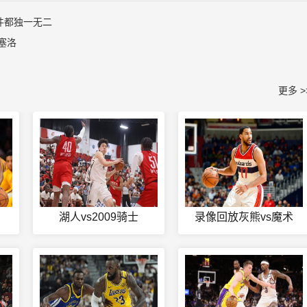
件都独一无二
塞洛
更多 >
湖人vs2009骑士
录像回放灰熊vs魔术