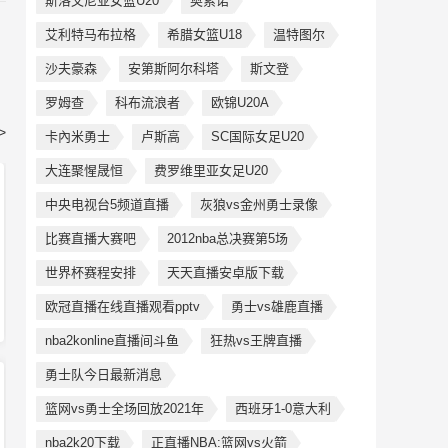
斯洛文尼亚女篮U20
奥索诺
艾利特马布拉格
希腊女篮U18
温特图尔
沙夫豪森
安第斯阿尔科塔
斯文登
罗姆查
科布流浪者
欧锦U20A
>
卡內米勇士
卢斯高
SC国际女足U20
大连聚惺晟恒
费罗维里亚女足U20
中央电视台5频道直播
灰狼vs金州勇士录像
比赛直播大赛吧
2012nba总决赛第5场
世界杯赛程安排
天天直播安卓版下载
欧冠直播在线直播观看pptv
勇士vs雄鹿直播
nba2konline直播间斗鱼
狂热vs王牌直播
勇士队今日最新消息
篮网vs勇士全场回放2021年
西班牙1-0意大利
nba2k20下载
正直播NBA:篮网vs火箭