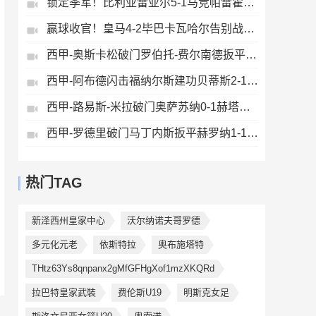
锁定季军！比利亚雷亚尔5-1马竞帕雷霍点射佩雷斯两射一传
赢球收官！皇马4-2毕巴卡瓦哈尔告别战助攻姆巴佩贝林厄姆破门
西甲-奥斯卡松破门罗伯托-费尔南德扳平西班牙人1-1皇家社会
西甲-阿布德闪击福纳尔斯建功贝蒂斯2-1莱万特
西甲-路易斯-米拉破门奥萨苏纳0-1赫塔费排第17惊险保级
西甲-罗德里破门马丁内斯扳平赫罗纳1-1埃尔切惨遭降级
热门TAG
新泽西州皇家中心
沃尔纳诺夫哥罗德
多元化元老
依斯特拉
奥布施塔特
THtz63Ys8qnpanx2gMfGFHgXof1mzXKQRd
拉巴特皇家武裝
费伦斯U19
明斯克女足