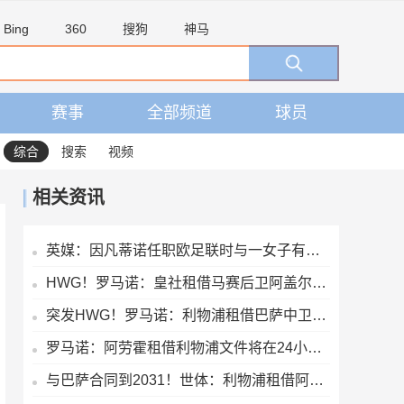
Bing
360
搜狗
神马
赛事
全部频道
球员
综合
搜索
视频
相关资讯
英媒：因凡蒂诺任职欧足联时与一女子有染，欧足联付6位数封口费
HWG！罗马诺：皇社租借马赛后卫阿盖尔德达协议，买断费1100万欧
突发HWG！罗马诺：利物浦租借巴萨中卫阿劳霍达口头协议
罗马诺：阿劳霍租借利物浦文件将在24小时内签署，买断条款非强制
与巴萨合同到2031！世体：利物浦租借阿劳霍一年，赛季末可选买断