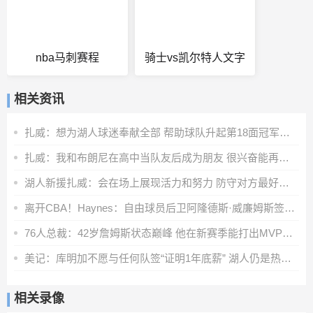
nba马刺赛程
骑士vs凯尔特人文字
相关资讯
扎威：想为湖人球迷奉献全部 帮助球队升起第18面冠军旗帜
扎威：我和布朗尼在高中当队友后成为朋友 很兴奋能再次并肩作战
湖人新援扎威：会在场上展现活力和努力 防守对方最好的球员
离开CBA！Haynes：自由球员后卫阿隆德斯·威廉姆斯签约奇才
76人总裁：42岁詹姆斯状态巅峰 他在新赛季能打出MVP级别的表现
美记：库明加不愿与任何队签“证明1年底薪” 湖人仍是热门下家
相关录像