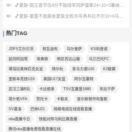
🏀夏联-国王首节仅4分不敌绿军冈萨雷斯24+10+5塞纳克10+12
🏀夏联-雷霆不敌掘金夏联全败35号秀布拉齐尔32+6马拉14+7+6
热门TAG
JDFS艾尔贝茨
努瓦迪布
乌尔奎萨
KS利普诺
延冈阿加塔
埃弗顿
明尼苏达山猫
乌兰巴托FC
堪培拉奥林匹克女足
特尔杜
圣马力诺U16
K2联赛
里斯本竞技U19
美国U17女篮
阿尔瓦塞特
武汉三镇B队
卡达根拿
TSV瓦塞堡1880
布拉干萨
塔什乾VFA
劳托卡
卡勒夫
查尔斯顿市布鲁斯
SV葛洛
巴林U21
网络电视在线观看直播
nba直播今日
快船对阵马刺比赛直播
腾讯nba直播免费观看直播在线