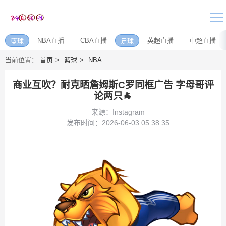
NBA直播
CBA直播
英超直播
中超直播
篮球
足球
当前位置：
首页
篮球
NBA
商业互吹？耐克晒詹姆斯C罗同框广告 字母哥评
论两只🐐
来源：Instagram
发布时间：2026-06-03 05:38:35