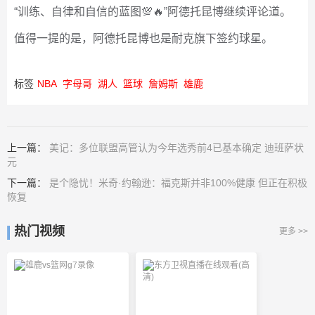
“训练、自律和自信的蓝图💯🔥”阿德托昆博继续评论道。
值得一提的是，阿德托昆博也是耐克旗下签约球星。
标签
NBA
字母哥
湖人
篮球
詹姆斯
雄鹿
上一篇：
美记：多位联盟高管认为今年选秀前4已基本确定 迪班萨状
元
下一篇：
是个隐忧！米奇·约翰逊：福克斯并非100%健康 但正在积极
恢复
热门视频
更多 >>