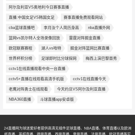
阿尔及利亚VS奥地利今日赛事直播
直播:中国女足VS韩国女足
赛事直播免费观看网站
cba篮球直播吧
李月汝个人简历身高
nba直播外网
篮网vs凯尔特人全场录像回放
雷霆对阵掘金直播
欧冠联赛赛程
湖人vs哈特
掘金对阵篮网比赛直播
世界杯积分榜
足球即时比分球探网
梅西上演巴黎首秀
cctv1在线直播观看中央一台直播
cctv5+直播在线观看高清手机版
cctv1在线直播今天
老鹰对阵勇士在线观看
今天约旦VS阿尔及利亚直播
NBA360直播
斗球直播app安卓版
24直播网为球迷爱好者提供高清无插件足球直播、NBA直播、体育直播以及欧洲
杯直播、英超直播、德甲直播、西甲直播、意甲直播、法甲直播、欧冠直播等实