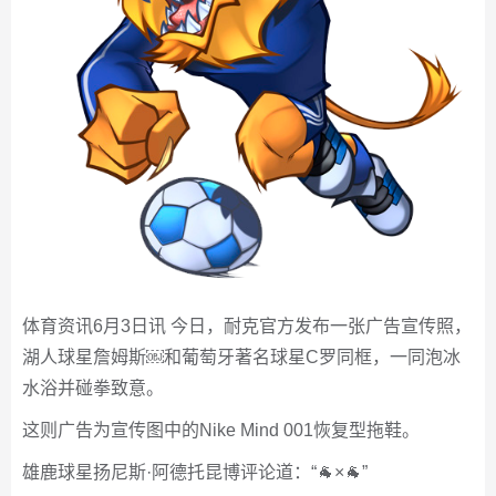
体育资讯6月3日讯 今日，耐克官方发布一张广告宣传照，
湖人球星詹姆斯￼和葡萄牙著名球星C罗同框，一同泡冰
水浴并碰拳致意。
这则广告为宣传图中的Nike Mind 001恢复型拖鞋。
雄鹿球星扬尼斯·阿德托昆博评论道：“🐐×🐐”