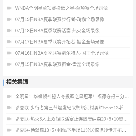
WNBA全明星单项赛投篮之星-单项赛全场录像
07月19日NBA夏季联赛步行者-鹈鹕全场录像
07月18日NBA夏季联赛活塞-热火全场录像
07月17日NBA夏季联赛开拓者-掘金全场录像
07月16日NBA夏季联赛凯尔特人-国王全场录像
07月15日NBA夏季联赛掘金-雷霆全场录像
相关集锦
全明星：华盛顿神秘人夺投篮之星冠军！福德夺得三分大赛冠军！
🏀夏联-步行者第三节爆发轻取鹈鹕河村勇辉5+5+12斯劳森22分
🏀夏联-热火5人上双轻取活塞止连败唐纳森20+8+10奥科里27分
🏀夏联-杨瀚森13+5+4帽&下半场11分送惊艳妙传开拓者力克掘金