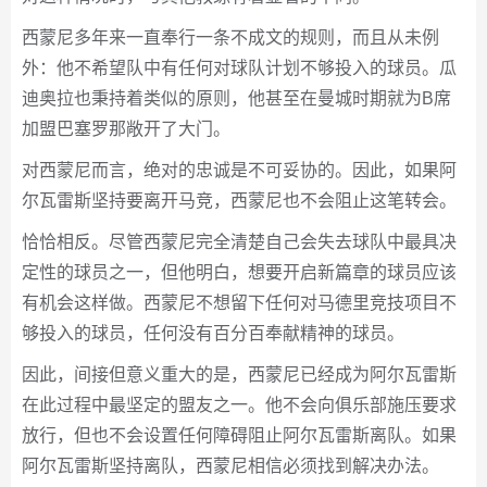
西蒙尼多年来一直奉行一条不成文的规则，而且从未例
外：他不希望队中有任何对球队计划不够投入的球员。瓜
迪奥拉也秉持着类似的原则，他甚至在曼城时期就为B席
加盟巴塞罗那敞开了大门。
对西蒙尼而言，绝对的忠诚是不可妥协的。因此，如果阿
尔瓦雷斯坚持要离开马竞，西蒙尼也不会阻止这笔转会。
恰恰相反。尽管西蒙尼完全清楚自己会失去球队中最具决
定性的球员之一，但他明白，想要开启新篇章的球员应该
有机会这样做。西蒙尼不想留下任何对马德里竞技项目不
够投入的球员，任何没有百分百奉献精神的球员。
因此，间接但意义重大的是，西蒙尼已经成为阿尔瓦雷斯
在此过程中最坚定的盟友之一。他不会向俱乐部施压要求
放行，但也不会设置任何障碍阻止阿尔瓦雷斯离队。如果
阿尔瓦雷斯坚持离队，西蒙尼相信必须找到解决办法。