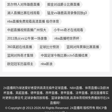
凯尔特人对阵雄鹿直播
掘金对战爵士比赛直播
湖人直播比赛在线观看
猛龙vs雄鹿高清录像回放g3
nba直播免费观看高清直播 极尽体育
中超直播视频直播广州恒大
小牛vs奇才在线观看
2011热火vs公牛第一场录像
nba直播吧世界杯
360英超在线直播
足球比分预测
篮网对阵黄锋比赛直播
篮网对阵奇才集锦
中国足球今晚比赛cctv5直播结果
欧冠冠军历届得主
nba新浪
24直播网为球迷爱好者提供高清无插件足球直播、NBA直播、体育直播以及欧洲
杯直播、英超直播、德甲直播、西甲直播、意甲直播、法甲直播、欧冠直播等实
时更新比赛信号,足球录像回放观看、篮球录像回放,高清体育视频免费播放尽在24
直播网！
© Copyright @ 2013-2026 All Rights Reserved. 24直播网 版权所有
皖ICP备