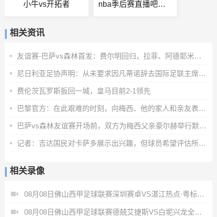
小牛vs开拓者
nba季后赛直播吧免费直播
相关资讯
友谊赛-巴萨vs森林首发：费尔明回归，拉菲、阿德耶米、马丁出战
尼日利亚足协声明：从未要求因凡蒂诺辞去国际足联主席职务
费伦茨瓦罗斯扳回一城，皇马目前2-1领先
巴黎官方：在此艰难的时刻，向梅西、他的家人和亲友表示全力支持
巴萨vs森林友谊赛开场前，双方为梅西父亲豪尔赫举行默哀仪式
记者：吉达国民对卡萨多展示出兴趣，但球员希望评估所有报价
相关录像
08月08日佛山西甲足球联赛深圳赛卓VS湛江热点·粤标售电全场录像
08月08日佛山西甲足球联赛德兢艾捷斯VS白坭兴龙全场录像