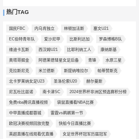
热门TAG
国民FBC
内乌肯独立
林顿加法斯
塞文U21
EC伯特青年队
爱沙尼甲
比斯利达加
罗森博格B队
维迪卡瓦斯
西汉姆U21
比耶利纳工人
康纳斯基
奥塔哥掘金
阿德莱德彗星女足后备
青锋
水原三星
克拉斯尼克
米兰德斯
斯提纳唯拉尔
帕蒂赞斯克
北卡罗莱纳女足U23
圣洛伦索U20
赫尔曼斯
尼瓦杜比兹诺
南卡津SC
2024世界杯非洲区预选赛积分榜
免费nba腾讯直播视频
袋鼠直播看NBA比赛
中甲直播成都蓉城
雷霆vs鹈鹕第一节
欧冠决赛视频回放完整
快船今日直播比赛
英超直播在线观看优直播
女足世界杯冠军历届冠军