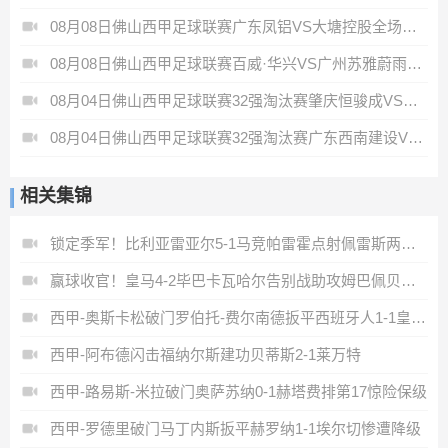
08月08日佛山西甲足球联赛广东凤铝VS大塘控股全场录像
08月08日佛山西甲足球联赛百威·华兴VS广州苏雅蔚雨堂全场录像
08月04日佛山西甲足球联赛32强淘汰赛肇庆恒骏成VS三七互娱全场录像
08月04日佛山西甲足球联赛32强淘汰赛广东西南建设VS香港圣徒全场录像
相关集锦
锁定季军！比利亚雷亚尔5-1马竞帕雷霍点射佩雷斯两射一传
赢球收官！皇马4-2毕巴卡瓦哈尔告别战助攻姆巴佩贝林厄姆破门
西甲-奥斯卡松破门罗伯托-费尔南德扳平西班牙人1-1皇家社会
西甲-阿布德闪击福纳尔斯建功贝蒂斯2-1莱万特
西甲-路易斯-米拉破门奥萨苏纳0-1赫塔费排第17惊险保级
西甲-罗德里破门马丁内斯扳平赫罗纳1-1埃尔切惨遭降级