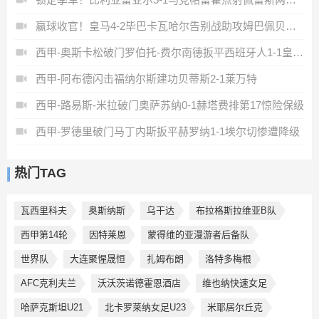
赢球收官！皇马4-2毕巴卡瓦哈尔告别战助攻姆巴佩贝林厄姆破门
西甲-奥斯卡松破门罗伯托-费尔南德扳平西班牙人1-1皇家社会
西甲-阿布德闪击福纳尔斯建功贝蒂斯2-1莱万特
西甲-路易斯-米拉破门奥萨苏纳0-1赫塔费排第17惊险保级
西甲-罗德里破门马丁内斯扳平赫罗纳1-1埃尔切惨遭降级
热门TAG
瓦西里科夫
奥斯纳斯
乌干达
布拉格斯拉维亚B队
西甲第14轮
因特莱恩
蒙得维的亚漫游者后备队
世界队
大连聚惺晟恒
扎姆布朗
洛特多梅根
AFC克利夫兰
沃沃茨诺德霍恩酒店
维也纳快速女足
哈萨克斯坦U21
北卡罗莱纳女足U23
米耶居尔丘克