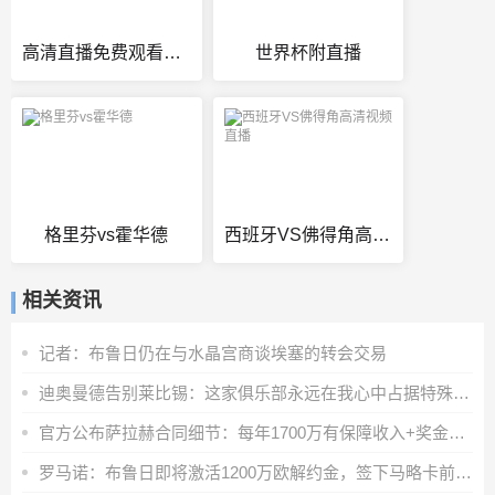
高清直播免费观看入口
世界杯附直播
格里芬vs霍华德
西班牙VS佛得角高清视频直播
相关资讯
记者：布鲁日仍在与水晶宫商谈埃塞的转会交易
迪奥曼德告别莱比锡：这家俱乐部永远在我心中占据特殊位置
官方公布萨拉赫合同细节：每年1700万有保障收入+奖金+20%肖像权
罗马诺：布鲁日即将激活1200万欧解约金，签下马略卡前锋比尔希利