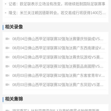
记者：欧足联表示立场没有改变，将继续抵制国际足联赛事
隆戈：米兰关注赖因德斯转会，若交易成行将获得1400万欧奖金
相关录像
08月04日佛山西甲足球联赛32强淘汰赛肇庆恒骏成VS三七互娱全场录像
08月04日佛山西甲足球联赛32强淘汰赛广东西南建设VS香港圣徒全场录像
08月04日佛山西甲足球联赛32强淘汰赛贪玩游戏VS美的薪火全场录像
08月04日佛山西甲足球联赛32强淘汰赛藝品高國際VS湛江狂狼·粵辉能源全场录像
08月03日佛山西甲足球联赛32强淘汰赛广东客家青年VS广州英华思力U17全场录像
08月03日佛山西甲足球联赛32强淘汰赛广东凤铝VS湛江八部科技全场录像
相关集锦
锁定季军！比利亚雷亚尔5-1马竞帕雷霍点射佩雷斯两射一传