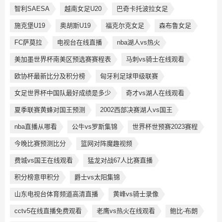
智利SAESA
越南女足U20
巴奇卡托波拉女足
施克堡U19
奥胡斯U19
福克尔克女足
森布鲁女足
FC萨莫拉
电视台在线直播
nba湖人vs热火
美加墨世界杯南美区预选赛赛程表
马刺vs骑士在线观看
欧协杯最新比分及积分榜
匈牙利足球甲级联赛
女足世界杯中国队最好成绩是多少
奇才vs湖人在线观看
夏季联赛黄蜂对国王预测
2002西部决赛湖人vs国王
nba直播从哪看
公牛vs罗斯集锦
世界杯世预赛2023赛程
今晚比赛预测比分
篮网对阵魔趣视频
费城vs国王在线观看
猛龙对战67人比赛直播
积分榜意甲积分
爵士vs太阳集锦
山东电视台体育频道高清直播
黄峰vs骑士录像
cctv5在线直播免费观看
老鹰vs热火在线观看
鲍比-布朗