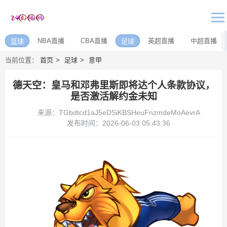
NBA直播
CBA直播
英超直播
中超直播
篮球
足球
当前位置：
首页
足球
意甲
德天空：皇马和邓弗里斯即将达个人条款协议，
是否激活解约金未知
来源：TGbdtcd1aJ5eDSiKBSHeuFnzmdeMoAevrA
发布时间：2026-06-03 05:43:36