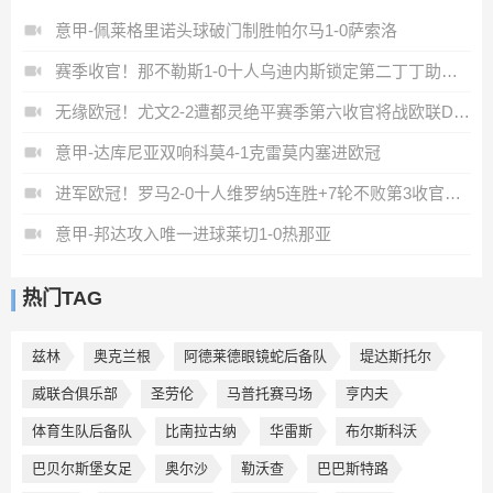
意甲-佩莱格里诺头球破门制胜帕尔马1-0萨索洛
赛季收官！那不勒斯1-0十人乌迪内斯锁定第二丁丁助攻霍伊伦制胜
无缘欧冠！尤文2-2遭都灵绝平赛季第六收官将战欧联DV9双响
意甲-达库尼亚双响科莫4-1克雷莫内塞进欧冠
进军欧冠！罗马2-0十人维罗纳5连胜+7轮不败第3收官迪巴拉2助攻
意甲-邦达攻入唯一进球莱切1-0热那亚
热门TAG
兹林
奥克兰根
阿德莱德眼镜蛇后备队
堤达斯托尔
威联合俱乐部
圣劳伦
马普托赛马场
亨内夫
体育生队后备队
比南拉古纳
华雷斯
布尔斯科沃
巴贝尔斯堡女足
奥尔沙
勒沃查
巴巴斯特路