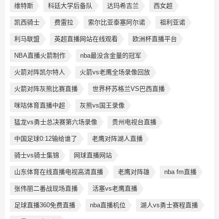
维特斯
科廷大学后备队
达玛希吉兰
西女超
凯西骑士
费雷拉
索尔比亚泰塞阿尔诺
祖利亚诺
利马联盟
英超直播网站在线观看
欧洲杯直播平台
NBA直播火箭制作
nba最没含金量的冠军
火箭对阵凯尔特人
火箭vs老鹰全场录像回放
火箭对阵灰熊比赛直播
世界杯苏格兰VS巴西直播
咪咕体育直播中超
灰熊vs国王录像
猛龙vs勇士总决赛第六场录像
贵州电视台直播
中国足球0:12输给谁了
老鹰对阵湖人直播
骑士vs骑士集锦
网球直播网站
山东体育在线直播电视高清直播
老鹰对阵雄
nba fm直播
张伟丽二番战现场直播
活塞vs老鹰直播
足球直播360免费直播
nba直播机位
湖人vs勇士赛程直播