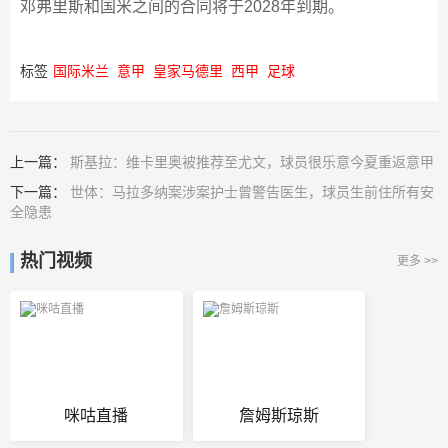
邓弗里斯和国米之间的合同将于2028年到期。
标签
国际米兰
意甲
皇家马德里
西甲
足球
上一篇：
斯基拉：维卡里奥被推荐至尤文，球员很乐意今夏重返意甲
下一篇：
世体：马拉多纳案涉案护士曾警告医生，球员生前住所有安
全隐患
热门视频
更多 >>
咪咕直播
詹姆斯琼斯