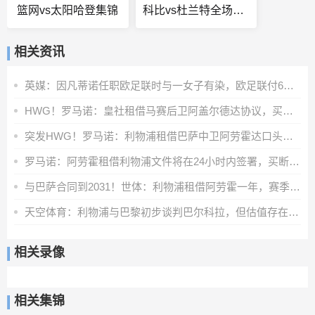
篮网vs太阳哈登集锦
科比vs杜兰特全场回放
相关资讯
英媒：因凡蒂诺任职欧足联时与一女子有染，欧足联付6位数封口费
HWG！罗马诺：皇社租借马赛后卫阿盖尔德达协议，买断费1100万欧
突发HWG！罗马诺：利物浦租借巴萨中卫阿劳霍达口头协议
罗马诺：阿劳霍租借利物浦文件将在24小时内签署，买断条款非强制
与巴萨合同到2031！世体：利物浦租借阿劳霍一年，赛季末可选买断
天空体育：利物浦与巴黎初步谈判巴尔科拉，但估值存在巨大差距
相关录像
相关集锦