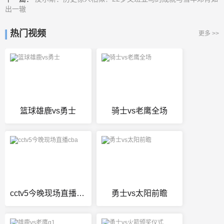
出一辙
热门视频
更多 >>
篮球雄鹿vs勇士
骑士vs老鹰全场
cctv5今晚现场直播cba
勇士vs太阳前瞻