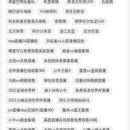
南霍巴特后备队
布里格镇
斯洛文尼亚U18
瓦兹姆
图巴波尔海姆
VG纳塔利
塔吉克斯坦
利夫斯基克鲁莫夫格勒
密斯图
图罗杜尔女足U20
北方体育
阿尔沙米亚
浙江女篮
厄尔尼诺
nba直播24直播网
开拓者vs火箭录像回放
哪里可以免费观看英超直播
掘金vs雄鹿集锦
太阳vs灰熊直播
央视频体育赛事直播
法甲直播在线观看360
公牛王朝3
雷霆vs篮网直播
马刺vs鹈鹕录像
咪咕体育直播
活塞对阵鹈鹕直播
2022足球世界杯
湖人对阵公牛
免费高清世界杯直播
2021沙滩足球世界杯直播
阿扎尔亮相伯纳乌
jrs直播nba(无插件)直播360
魔术vs国王集锦
小牛vs掘金集锦
英超直播在线观看免费观看24网
黄蜂vs马刺录像
太阳vs华盛顿视频
公鹿vs骑士直播