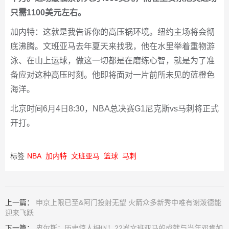
只需1100美元左右。
加内特：这就是我告诉你的高压锅环境。纽约主场将会彻
底沸腾。文班亚马去年夏天来找我，他在水里举着重物游
泳、在山上运球，做这一切都是在磨练心智，就是为了准
备应对这种高压时刻。他即将面对一片前所未见的蓝橙色
海洋。
北京时间6月4日8:30，NBA总决赛G1尼克斯vs马刺将正式
开打。
标签
NBA
加内特
文班亚马
篮球
马刺
上一篇：
申京上限已至&阿门投射无望 火箭众多新秀中唯有谢泼德能
迎来飞跃
下一篇：
皮尔斯：历史惊人相似！22岁文班亚马的成就与当年邓肯如