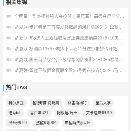
相关集锦
全明星：华盛顿神秘人夺投篮之星冠军！福德夺得三分大赛冠军！
🏀夏联-步行者第三节爆发轻取鹈鹕河村勇辉5+5+12斯劳森22分
🏀夏联-热火5人上双轻取活塞止连败唐纳森20+8+10奥科里27分
🏀夏联-杨瀚森13+5+4帽&下半场11分送惊艳妙传开拓者力克掘金
🏀夏联-国王首节仅4分不敌绿军冈萨雷斯24+10+5塞纳克10+12
🏀夏联-雷霆不敌掘金夏联全败35号秀布拉齐尔32+6马拉14+7+6
热门TAG
科尔多瓦
基德明斯特鹞鹰
格雷斯福特
皇后大学
选秀tab
喜百年U21
阿根廷/瑞士
艾卡迪麻亚U19
贝蒂姆U20
巴塞罗那SP
布基納法索U16