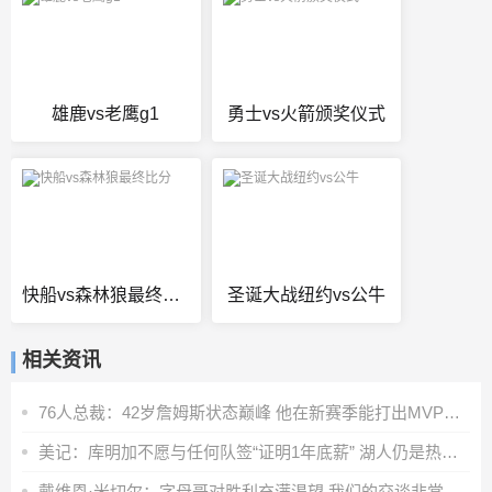
雄鹿vs老鹰g1
勇士vs火箭颁奖仪式
快船vs森林狼最终比分
圣诞大战纽约vs公牛
相关资讯
76人总裁：42岁詹姆斯状态巅峰 他在新赛季能打出MVP级别的表现
美记：库明加不愿与任何队签“证明1年底薪” 湖人仍是热门下家
戴维恩·米切尔：字母哥对胜利充满渴望 我们的交谈非常融洽