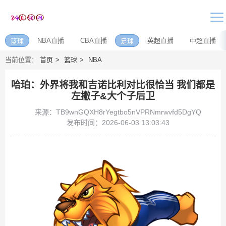
NBA直播
CBA直播
英超直播
中超直播
篮球
足球
当前位置：
首页
篮球
NBA
哈珀：外界将我和吉诺比利对比很恰当 我们都是
左撇子&大个子后卫
来源：TB9wnGQXH8rYegtbo5nVPRNmrwvfd5DgYQ
发布时间：2026-06-03 13:03:43