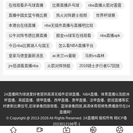
在线观看乒乓球直播
比赛直播乒乓球
nba直播火箭对雷霆
直播中国女篮今晚比赛
热火对阵爵士视频
世界杯球赛
本港台在线直播
nba无插件直播与直播吧比较
公牛对阵韦德比赛直播
掘金vs绿军在线观看
nba直播apk
今日nba比赛湖人与国王
怎么看NBA直播平台
皇家马德里最新消息
ac米兰vs曼联
马刺vs森林
jrs低调看直播nba
火箭对阵快艇
2018骑士步行者G7回放
24直播网为球迷爱好者提供高清无插件足球直播、NBA直播、体育直播以及欧洲
杯直播、英超直播、德甲直播、西甲直播、意甲直播、法甲直播、欧冠直播等实
时更新比赛信号,足球录像回放观看、篮球录像回放,高清体育视频免费播放尽在24
直播网！
© Copyright @ 2013-2026 All Rights Reserved. 24直播网 版权所有
皖ICP备
2023012198号-1