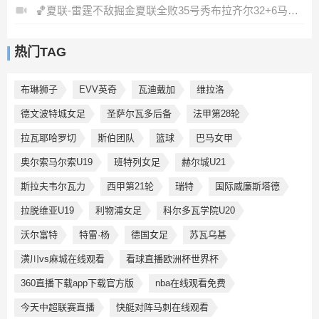
🏀夏联-雷霆不敌掘金夏联全败35号秀布拉齐尔32+6马拉14+7+6
热门TAG
布琳狮子
EVV英奇
瓦迪戴加
维拉洛
德文波特城女足
圣萨尔瓦多后备
法甲第28轮
拉瓦耶哈罗切
斯伯团队
篮球
巴马女甲
奥尔索马尔索U19
班特列女足
赫尔城U21
斯拉夫韦尔瓦力
西甲第21轮
瑞特
国际威廉斯塔德
拉脱维亚U19
利物浦女足
科尔多瓦学院U20
沃尔富特
特雷·杨
德国女足
苏瓦乌基
潢川vs麻城在线观看
看球直播欧洲杯世界杯
360直播下载app下载官方版
nba在线观看免费
今天中超联赛直播
快艇对阵马刺在线观看