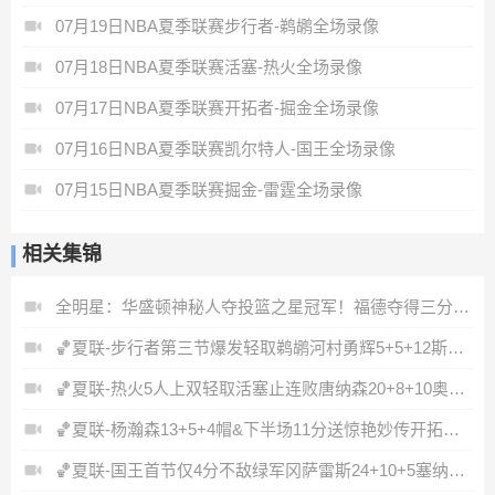
07月19日NBA夏季联赛步行者-鹈鹕全场录像
07月18日NBA夏季联赛活塞-热火全场录像
07月17日NBA夏季联赛开拓者-掘金全场录像
07月16日NBA夏季联赛凯尔特人-国王全场录像
07月15日NBA夏季联赛掘金-雷霆全场录像
相关集锦
全明星：华盛顿神秘人夺投篮之星冠军！福德夺得三分大赛冠军！
🏀夏联-步行者第三节爆发轻取鹈鹕河村勇辉5+5+12斯劳森22分
🏀夏联-热火5人上双轻取活塞止连败唐纳森20+8+10奥科里27分
🏀夏联-杨瀚森13+5+4帽&下半场11分送惊艳妙传开拓者力克掘金
🏀夏联-国王首节仅4分不敌绿军冈萨雷斯24+10+5塞纳克10+12