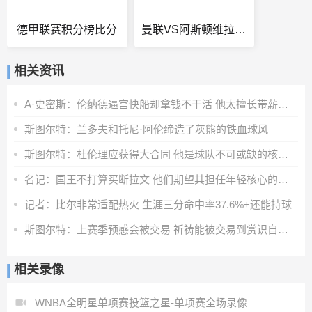
德甲联赛积分榜比分
曼联VS阿斯顿维拉直播
相关资讯
A·史密斯：伦纳德逼宫快船却拿钱不干活 他太擅长带薪休假了
斯图尔特：兰多夫和托尼·阿伦缔造了灰熊的铁血球风
斯图尔特：杜伦理应获得大合同 他是球队不可或缺的核心拼图
名记：国王不打算买断拉文 他们期望其担任年轻核心的老将领袖
记者：比尔非常适配热火 生涯三分命中率37.6%+还能持球
斯图尔特：上赛季预感会被交易 祈祷能被交易到赏识自己的球队
相关录像
WNBA全明星单项赛投篮之星-单项赛全场录像