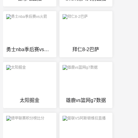
勇士nba季后赛vs火箭
拜仁8-2巴萨
太阳掘金
雄鹿vs篮网g7数据