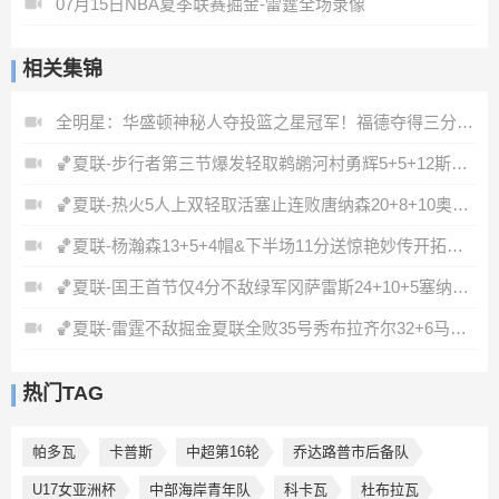
07月15日NBA夏季联赛掘金-雷霆全场录像
相关集锦
全明星：华盛顿神秘人夺投篮之星冠军！福德夺得三分大赛冠军！
🏀夏联-步行者第三节爆发轻取鹈鹕河村勇辉5+5+12斯劳森22分
🏀夏联-热火5人上双轻取活塞止连败唐纳森20+8+10奥科里27分
🏀夏联-杨瀚森13+5+4帽&下半场11分送惊艳妙传开拓者力克掘金
🏀夏联-国王首节仅4分不敌绿军冈萨雷斯24+10+5塞纳克10+12
🏀夏联-雷霆不敌掘金夏联全败35号秀布拉齐尔32+6马拉14+7+6
热门TAG
帕多瓦
卡普斯
中超第16轮
乔达路普市后备队
U17女亚洲杯
中部海岸青年队
科卡瓦
杜布拉瓦