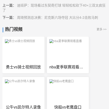
上一篇：
迪班萨：现场看过东契奇打球 轻轻松松砍下40+三双太疯狂
了
下一篇：
周琦预测总决赛：尼克斯六场夺冠 大比分4-2击败马刺
热门视频
更多 >>
勇士vs骑士视频回放
nba夏季联赛观看直播
公牛vs凯尔特人录像
快船vs老鹰盘口