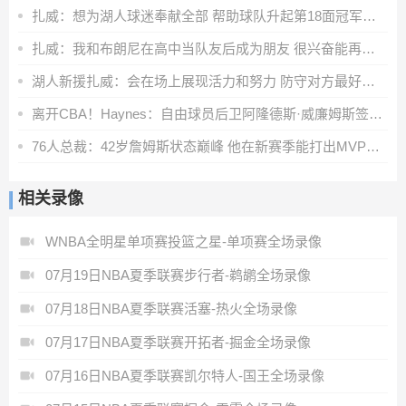
扎威：想为湖人球迷奉献全部 帮助球队升起第18面冠军旗帜
扎威：我和布朗尼在高中当队友后成为朋友 很兴奋能再次并肩作战
湖人新援扎威：会在场上展现活力和努力 防守对方最好的球员
离开CBA！Haynes：自由球员后卫阿隆德斯·威廉姆斯签约奇才
76人总裁：42岁詹姆斯状态巅峰 他在新赛季能打出MVP级别的表现
相关录像
WNBA全明星单项赛投篮之星-单项赛全场录像
07月19日NBA夏季联赛步行者-鹈鹕全场录像
07月18日NBA夏季联赛活塞-热火全场录像
07月17日NBA夏季联赛开拓者-掘金全场录像
07月16日NBA夏季联赛凯尔特人-国王全场录像