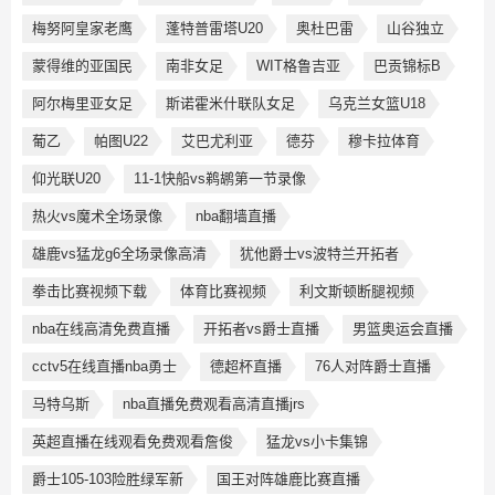
梅努阿皇家老鹰
蓬特普雷塔U20
奥杜巴雷
山谷独立
蒙得维的亚国民
南非女足
WIT格鲁吉亚
巴贡锦标B
阿尔梅里亚女足
斯诺霍米什联队女足
乌克兰女篮U18
葡乙
帕图U22
艾巴尤利亚
德芬
穆卡拉体育
仰光联U20
11-1快船vs鹈鹕第一节录像
热火vs魔术全场录像
nba翻墙直播
雄鹿vs猛龙g6全场录像高清
犹他爵士vs波特兰开拓者
拳击比赛视频下载
体育比赛视频
利文斯顿断腿视频
nba在线高清免费直播
开拓者vs爵士直播
男篮奥运会直播
cctv5在线直播nba勇士
德超杯直播
76人对阵爵士直播
马特乌斯
nba直播免费观看高清直播jrs
英超直播在线观看免费观看詹俊
猛龙vs小卡集锦
爵士105-103险胜绿军新
国王对阵雄鹿比赛直播