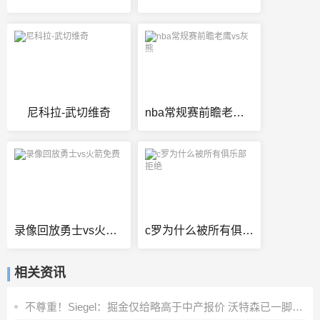
尼科拉-武切维奇
nba常规赛前瞻老鹰vs灰熊
录像回放勇士vs火箭免费
c罗为什么被所有俱乐部拒绝
相关资讯
不尊重！Siegel：掘金仅给略高于中产报价 沃特森已一脚迈出大门