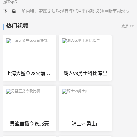
是Top5
下一篇：
加内特：雷霆无法靠现有阵容冲出西部 必须重新审视球队
热门视频
更多 >>
上海大鲨鱼vs火箭集锦
湖人vs勇士科比库里
男篮直播今晚比赛
骑士vs勇士jr