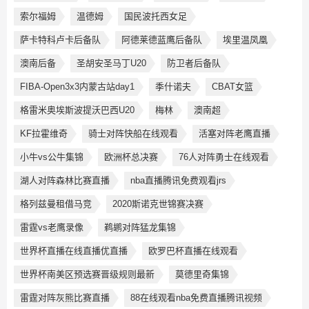
索尔福姆
温德姆
国民波托西女足
萨卡特科卢卡后备队
阿德莱德蓝鹰后备队
埃里温凤凰
澳南后备
圣胡安圣马丁U20
防卫者后备队
FIBA-Open3x3内蒙古站day1
季什诺夫
CBAT女篮
格雷米奥埃斯波提沃巴西U20
梅林
澳南超
KF拉霍维奇
骑士对阵快船在线观看
活塞对阵老鹰直播
小牛vs公牛集锦
欧洲杯总决赛
76人对阵勇士在线观看
湖人对阵森林比赛直播
nba直播腾讯免费观看jrs
格列兹曼租借马竞
2020斯诺克世锦赛决赛
雷霆vs老鹰录像
鹈鹕对阵猛龙集锦
世界杯直播在线直播优直播
欧罗巴杯直播在线观看
世界杯南美区预选赛晋级规则最新
莫德里奇集锦
雷霆对阵灰熊比赛直播
88在线观看nba免费直播腾讯视频