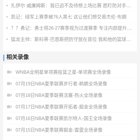
扎伊尔·威廉姆斯：我已迫不及待想上场比赛 愿盯防对手核心
凯记：绿军上赛季被76人黑七 这让他们想交易杰伦·布朗
？？勇记：勇士将26-27赛季视为过渡赛季 专注内部提升而非引援
猛龙主帅：斯科蒂·巴恩斯把防守放在首位 我和他的篮球理念一致
相关录像
WNBA全明星单项赛投篮之星-单项赛全场录像
07月19日NBA夏季联赛步行者-鹈鹕全场录像
07月18日NBA夏季联赛活塞-热火全场录像
07月17日NBA夏季联赛开拓者-掘金全场录像
07月16日NBA夏季联赛凯尔特人-国王全场录像
07月15日NBA夏季联赛掘金-雷霆全场录像