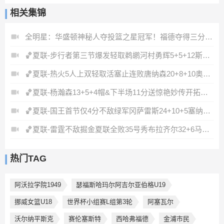
相关集锦
全明星：华盛顿神秘人夺投篮之星冠军！福德夺得三分大赛冠军！
🏀夏联-步行者第三节爆发轻取鹈鹕河村勇辉5+5+12斯劳森22分
🏀夏联-热火5人上双轻取活塞止连败唐纳森20+8+10奥科里27分
🏀夏联-杨瀚森13+5+4帽&下半场11分送惊艳妙传开拓者力克掘金
🏀夏联-国王首节仅4分不敌绿军冈萨雷斯24+10+5塞纳克10+12
🏀夏联-雷霆不敌掘金夏联全败35号秀布拉齐尔32+6马拉14+7+6
热门TAG
阿沃拉学院1949
瑟福斯哈玛尔阿吉尔亚伯格U19
挪威女篮U18
世界杯小组赛L组第3轮
阿塞瓦尔
沃尔纳平斯克
赛伦塞斯特
西哈弗福德
金浦市民