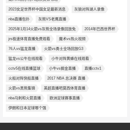
2023女足世界杯中国女足最新消息
灰狼对阵湖人录像
nba直播包扑
灰熊VS老鹰直播
2025年1月14火箭vs灰熊全场录像回放免
2014年巴西世界杯
jrs极速体育直播免费观看
魔术vs热火视频
76人vs猛龙直播
火箭vs勇士全场回放G3
猛龙vs公牛在线观看
小牛对阵黄蜂在线观看
cctv5在线直播篮球
小牛vs掘金直播
直播cctv1
火船对阵快船直播
2017 NBA 总决赛 直播
火箭vs黑熊集锦
英超直播吧莫西体育直播
nba马刺和火箭直播
欧洲足球赛事直播
伊朗和日本足球哪个强