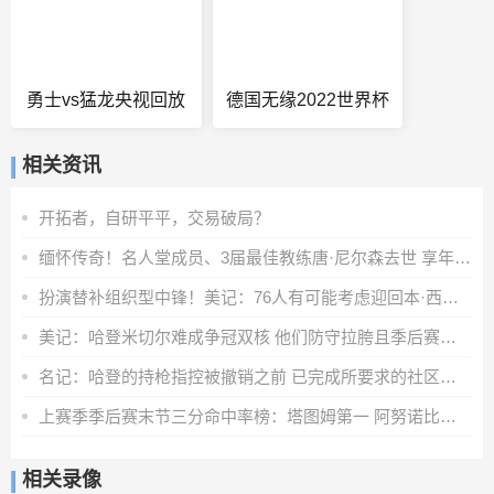
勇士vs猛龙央视回放
德国无缘2022世界杯
相关资讯
开拓者，自研平平，交易破局？
缅怀传奇！名人堂成员、3届最佳教练唐·尼尔森去世 享年86岁
扮演替补组织型中锋！美记：76人有可能考虑迎回本·西蒙斯
美记：哈登米切尔难成争冠双核 他们防守拉胯且季后赛隐身
名记：哈登的持枪指控被撤销之前 已完成所要求的社区服务！
上赛季季后赛末节三分命中率榜：塔图姆第一 阿努诺比第二
相关录像