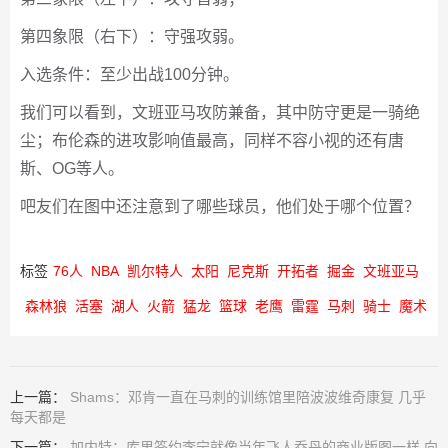
第四象限（右下）：守强攻弱。
入选条件：至少出战100分钟。
我们可以看到，文班亚马攻防兼备，其中防守更是一骑绝
尘；布伦森的进攻影响值最高，同样不容小视的还有唐
斯、OG等人。
吧友们在图中还注意到了哪些球员，他们处于哪个位置？
标签
76人
NBA
凯尔特人
太阳
尼克斯
开拓者
掘金
文班亚马
森林狼
活塞
湖人
火箭
猛龙
篮球
老鹰
雷霆
马刺
骑士
魔术
上一篇：
Shams：邓肯一直在马刺的训练馆里陪波波维奇康复 几乎
每天都是
下一篇：
加内特：库里签约李宁就像当年飞人乔丹的商业版图一样 向