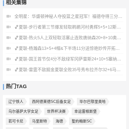
相关集锦
全明星：华盛顿神秘人夺投篮之星冠军！福德夺得三分大赛冠军！
🏀夏联-步行者第三节爆发轻取鹈鹕河村勇辉5+5+12斯劳森22分
🏀夏联-热火5人上双轻取活塞止连败唐纳森20+8+10奥科里27分
🏀夏联-杨瀚森13+5+4帽&下半场11分送惊艳妙传开拓者力克掘金
🏀夏联-国王首节仅4分不敌绿军冈萨雷斯24+10+5塞纳克10+12
🏀夏联-雷霆不敌掘金夏联全败35号秀布拉齐尔32+6马拉14+7+6
热门TAG
辽宁铁人
西阿德莱德SC后备女足
毕尔巴鄂里奥哈
乌尔基萨大学女足
世界杯决赛
幸运雷根斯堡
若可卡尼
马里斯特
海德
聖約翰斯SC