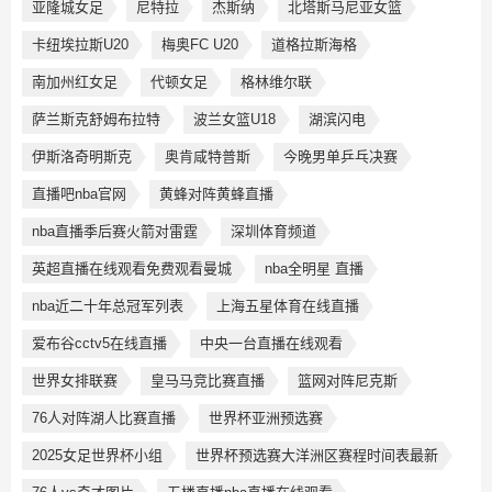
亚隆城女足
尼特拉
杰斯纳
北塔斯马尼亚女篮
卡纽埃拉斯U20
梅奥FC U20
道格拉斯海格
南加州红女足
代顿女足
格林维尔联
萨兰斯克舒姆布拉特
波兰女篮U18
湖滨闪电
伊斯洛奇明斯克
奥肯咸特普斯
今晚男单乒乓决赛
直播吧nba官网
黄蜂对阵黄蜂直播
nba直播季后赛火箭对雷霆
深圳体育频道
英超直播在线观看免费观看曼城
nba全明星 直播
nba近二十年总冠军列表
上海五星体育在线直播
爱布谷cctv5在线直播
中央一台直播在线观看
世界女排联赛
皇马马竞比赛直播
篮网对阵尼克斯
76人对阵湖人比赛直播
世界杯亚洲预选赛
2025女足世界杯小组
世界杯预选赛大洋洲区赛程时间表最新