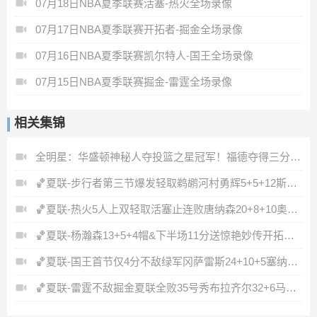
07月18日NBA夏季联赛活塞-热火全场录像
07月17日NBA夏季联赛开拓者-掘金全场录像
07月16日NBA夏季联赛凯尔特人-国王全场录像
07月15日NBA夏季联赛掘金-雷霆全场录像
相关集锦
全明星：华盛顿神秘人夺投篮之星冠军！福德夺得三分大赛冠军！
🏀夏联-步行者第三节爆发轻取鹈鹕河村勇辉5+5+12斯劳森22分
🏀夏联-热火5人上双轻取活塞止连败唐纳森20+8+10奥科里27分
🏀夏联-杨瀚森13+5+4帽&下半场11分送惊艳妙传开拓者力克掘金
🏀夏联-国王首节仅4分不敌绿军冈萨雷斯24+10+5塞纳克10+12
🏀夏联-雷霆不敌掘金夏联全败35号秀布拉齐尔32+6马拉14+7+6