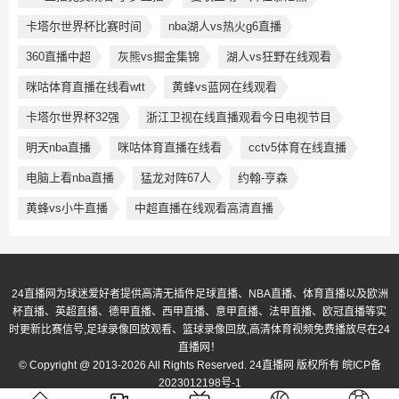
卡塔尔世界杯比赛时间
nba湖人vs热火g6直播
360直播中超
灰熊vs掘金集锦
湖人vs狂野在线观看
咪咕体育直播在线看wtt
黄蜂vs蓝网在线观看
卡塔尔世界杯32强
浙江卫视在线直播观看今日电视节目
明天nba直播
咪咕体育直播在线看
cctv5体育在线直播
电脑上看nba直播
猛龙对阵67人
约翰-亨森
黄蜂vs小牛直播
中超直播在线观看高清直播
24直播网为球迷爱好者提供高清无插件足球直播、NBA直播、体育直播以及欧洲
杯直播、英超直播、德甲直播、西甲直播、意甲直播、法甲直播、欧冠直播等实
时更新比赛信号,足球录像回放观看、篮球录像回放,高清体育视频免费播放尽在24
直播网！
© Copyright @ 2013-2026 All Rights Reserved. 24直播网 版权所有
皖ICP备
2023012198号-1