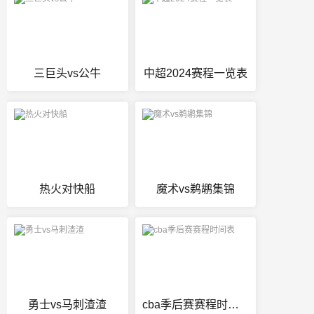
三巨头vs公牛
中超2024赛程一览表
热火对快船
魔术vs鹈鹕集锦
勇士vs马刺渣渣
cba季后赛赛程时间表