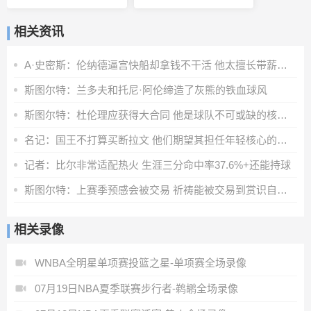
相关资讯
A·史密斯：伦纳德逼宫快船却拿钱不干活 他太擅长带薪休假了
斯图尔特：兰多夫和托尼·阿伦缔造了灰熊的铁血球风
斯图尔特：杜伦理应获得大合同 他是球队不可或缺的核心拼图
名记：国王不打算买断拉文 他们期望其担任年轻核心的老将领袖
记者：比尔非常适配热火 生涯三分命中率37.6%+还能持球
斯图尔特：上赛季预感会被交易 祈祷能被交易到赏识自己的球队
相关录像
WNBA全明星单项赛投篮之星-单项赛全场录像
07月19日NBA夏季联赛步行者-鹈鹕全场录像