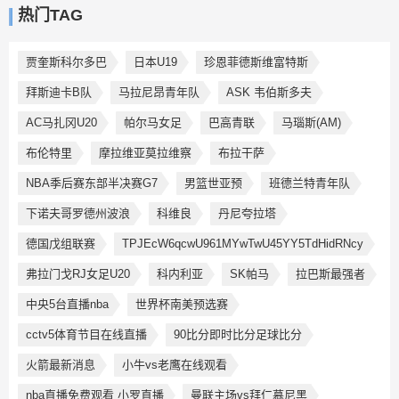
热门TAG
贾奎斯科尔多巴
日本U19
珍恩菲德斯维富特斯
拜斯迪卡B队
马拉尼昂青年队
ASK 韦伯斯多夫
AC马扎冈U20
帕尔马女足
巴高青联
马瑙斯(AM)
布伦特里
摩拉维亚莫拉维察
布拉干萨
NBA季后赛东部半决赛G7
男篮世亚预
班德兰特青年队
下诺夫哥罗德州波浪
科维良
丹尼夸拉塔
德国戊组联赛
TPJEcW6qcwU961MYwTwU45YY5TdHidRNcy
弗拉门戈RJ女足U20
科内利亚
SK帕马
拉巴斯最强者
中央5台直播nba
世界杯南美预选赛
cctv5体育节目在线直播
90比分即时比分足球比分
火箭最新消息
小牛vs老鹰在线观看
nba直播免费观看 小罗直播
曼联主场vs拜仁慕尼黑