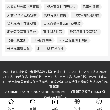
灰熊对战公鹿比赛直播
NBA直播时间表达法
活塞vs雄廘
火箭Vs胡人在线观看
网络电视直播网
中央体育频道直播
猛龙vs勇士在线观看
火凤直播体育app下载安装
斯诺克免费直播平台
直播湖人比赛
欧联杯直播免费观看
马基夫莫里斯
nba新赛直播
nba 全明星周末直播
开拓vs雷霆集锦
浙江卫视 在线直播
24直播网为球迷爱好者提供高清无插件足球直播、NBA直播、体育直播以及欧洲
杯直播、英超直播、德甲直播、西甲直播、意甲直播、法甲直播、欧冠直播等实
时更新比赛信号,足球录像回放观看、篮球录像回放,高清体育视频免费播放尽在24
直播网！
© Copyright @ 2013-2026 All Rights Reserved. 24直播网 版权所有
皖ICP备
2023012198号-1
首页
直播
录像
篮球
足球