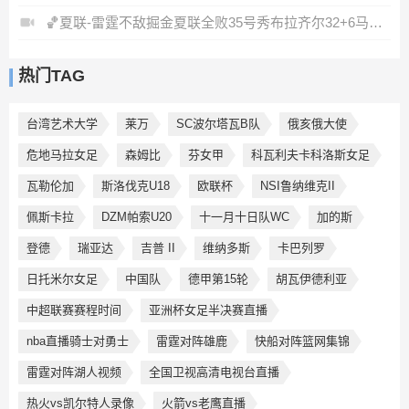
🏀夏联-雷霆不敌掘金夏联全败35号秀布拉齐尔32+6马拉14+7+6
热门TAG
台湾艺术大学
莱万
SC波尔塔瓦B队
俄亥俄大使
危地马拉女足
森姆比
芬女甲
科瓦利夫卡科洛斯女足
瓦勒伦加
斯洛伐克U18
欧联杯
NSI鲁纳维克II
佩斯卡拉
DZM帕索U20
十一月十日队WC
加的斯
登德
瑞亚达
吉普 II
维纳多斯
卡巴列罗
日托米尔女足
中国队
德甲第15轮
胡瓦伊德利亚
中超联赛赛程时间
亚洲杯女足半决赛直播
nba直播骑士对勇士
雷霆对阵雄鹿
快船对阵篮网集锦
雷霆对阵湖人视频
全国卫视高清电视台直播
热火vs凯尔特人录像
火箭vs老鹰直播