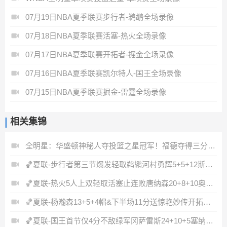
07月19日NBA夏季联赛步行者-鹈鹕全场录像
07月18日NBA夏季联赛活塞-热火全场录像
07月17日NBA夏季联赛开拓者-掘金全场录像
07月16日NBA夏季联赛凯尔特人-国王全场录像
07月15日NBA夏季联赛掘金-雷霆全场录像
相关集锦
全明星：华盛顿神秘人夺投篮之星冠军！福德夺得三分大赛冠军！
🏀夏联-步行者第三节爆发轻取鹈鹕河村勇辉5+5+12斯劳森22分
🏀夏联-热火5人上双轻取活塞止连败唐纳森20+8+10奥科里27分
🏀夏联-杨瀚森13+5+4帽&下半场11分送惊艳妙传开拓者力克掘金
🏀夏联-国王首节仅4分不敌绿军冈萨雷斯24+10+5塞纳克10+12