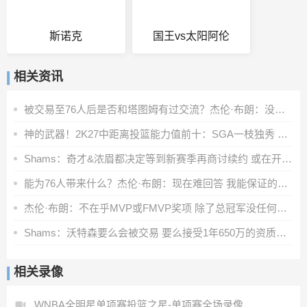
斯诺克
国王vs太阳阿伦
相关资讯
被交易至76人后是否和塔图姆有过交流？杰伦·布朗：没怎么聊过
神的武器！2K27中距离投篮能力值前十：SGA一枝独秀 KD并列第三
Shams：奇才&浓眉都决定等到新赛季再商讨续约 或在开季20场左右
能为76人带来什么？杰伦·布朗：现在难回答 我能保证的是做自己
杰伦·布朗：不在乎MVP或FMVP奖项 除了总冠军没任何东西能打动我
Shams：沃特森要么会被交易 要么接受1年650万的资质报价留队
相关录像
WNBA全明星单项赛投篮之星-单项赛全场录像