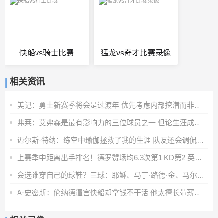
快船vs骑士比赛
猛龙vs奇才比赛录像
相关资讯
美记：勇士新赛季将会是过渡年 优先考虑内部挖潜而非引援
弗莱：艾弗森是最有影响力的三位球员之一 但论生涯成就保罗出色
迈尔斯·特纳：练空中瑜伽拯救了我的生涯 队友还会调侃我练这个
上赛季中距离出手排名！德罗赞场均6.3次第1 KD第2 英格拉姆第3
会选谁穿自己的球鞋？三球：耶稣、马丁·路德·金、马尔科姆·X
A·史密斯：伦纳德逼宫快船却拿钱不干活 他太擅长带薪休假了