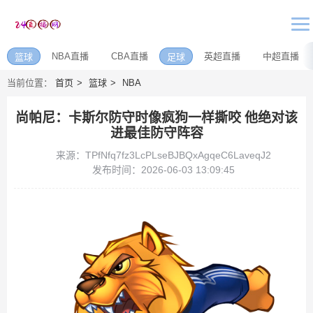
NBA直播
CBA直播
英超直播
中超直播
篮球
足球
当前位置：
首页
篮球
NBA
尚帕尼：卡斯尔防守时像疯狗一样撕咬 他绝对该
进最佳防守阵容
来源：TPfNfq7fz3LcPLseBJBQxAgqeC6LaveqJ2
发布时间：2026-06-03 13:09:45