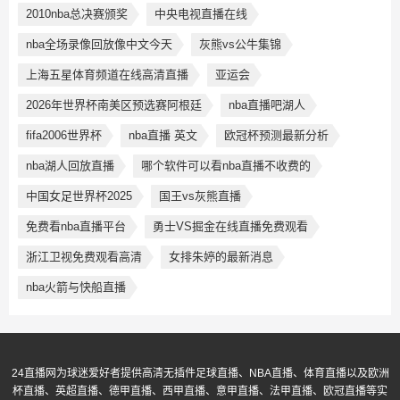
2010nba总决赛颁奖
中央电视直播在线
nba全场录像回放像中文今天
灰熊vs公牛集锦
上海五星体育频道在线高清直播
亚运会
2026年世界杯南美区预选赛阿根廷
nba直播吧湖人
fifa2006世界杯
nba直播 英文
欧冠杯预测最新分析
nba湖人回放直播
哪个软件可以看nba直播不收费的
中国女足世界杯2025
国王vs灰熊直播
免费看nba直播平台
勇士VS掘金在线直播免费观看
浙江卫视免费观看高清
女排朱婷的最新消息
nba火箭与快船直播
24直播网为球迷爱好者提供高清无插件足球直播、NBA直播、体育直播以及欧洲
杯直播、英超直播、德甲直播、西甲直播、意甲直播、法甲直播、欧冠直播等实