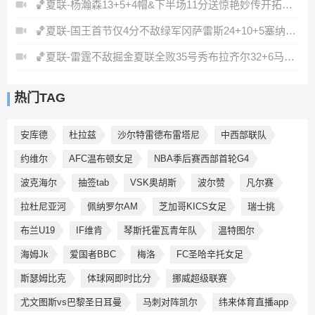
🏀夏联-杨瀚森13+5+4帽&下半场11分送惊艳妙传开拓者力克掘金
🏀夏联-国王首节仅4分不敌绿军冈萨雷斯24+10+5塞纳克10+12
🏀夏联-雷霆不敌掘金夏联全败35号秀布拉齐尔32+6马拉14+7+6
热门TAG
安库德
杜拉兹
沙尔特雷德布雷塔尼
中西部联队
约维尔
AFC温布顿女足
NBA季后赛西部首轮G4
波克海尔
抽签tab
VSK奥胡斯
波尔赞
凡尔赛
拉杜尼亚河
佩纳罗尔AM
芝加哥KICS女足
瑞士挑
布兰U19
IF维肯
琴斯托霍瓦青年队
温特图尔
海姆Jk
爱国者BBC
梅洛
FC圣哈辛托女足
斯瑟姆比克
体球网即时比分
挪威超级联赛
尤文图斯vs巴黎圣日耳曼
马刺对阵凯尔
纬来体育直播app