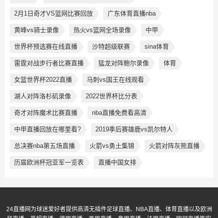
2月1日奇才VS篮网比赛回放
广东体育直播nba
黄峰vs骑士录像
热火vs篮网全场录像
中甲
世界杯预选赛在线直播
沙特超级联赛
sina体育
雷霆对战步行者比赛直播
猛龙对阵鲍尔录像
体育
女篮世界杯2022直播
马刺vs国王在线观看
湖人对阵洛杉矶录像
2022世界杯比分表
奇才对阵魔术比赛直播
nba直播免费看高清
中甲直播回放在哪里看?
2019季后赛雄鹿vs凯尔特人
总决赛nba第五场直播
火箭vs勇土集锦
火箭对阵灰熊直播
历届欧洲杯冠亚军一览表
直播中国女排
24直播网为球迷爱好者提供高清无插件足球直播、NBA直播、体育直播以及欧洲