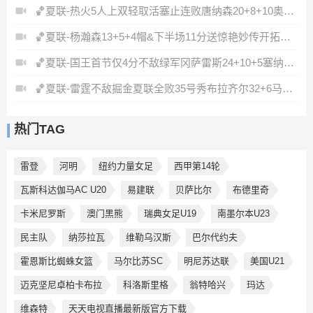
🏀夏联-热火5人上双轻取活塞止连败唐纳森20+8+10奥科里27分
🏀夏联-杨瀚森13+5+4帽&下半场11分送惊艳妙传开拓者力克掘金
🏀夏联-国王首节仅4分不敌绿军冈萨雷斯24+10+5塞纳克10+12
🏀夏联-雷霆不敌掘金夏联全败35号秀布拉齐尔32+6马拉14+7+6
热门TAG
雷登
河明
纽约力量女足
西甲第14轮
瓦斯科达伽马AC U20
易建联
贝萨比尔
布德里奇
卡米尼罗斯
澳门黑熊
瑞典女足U19
南墨尔本U23
民主队
纳莎拉瓦
维勒乌汉斯
巴尔代约夫
霍恩斯比蜘蛛女篮
马尔比苏SC
明尼苏达联
美国U21
迈克坚尼卓柏卡布拉
科洛斯里格
翁特哈兴
玛达
维森特
天天电视直播最新版官方下载