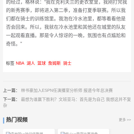
的经过，格林说：“我在克利夫兰的更衣室里，我刚打完我
的新秀赛季，即将进入第二季，准备打夏季联赛。所以我
们都在骑士的训练馆里。我泡在冷水池里，都等着看他是
否会回来。所以，我就在冷水池里和其他还在城里的队友
一起观看直播。那是令人惊讶的一晚，氛围也有点尴尬和
奇怪。”
标签
NBA
湖人
篮球
詹姆斯
骑士
上一篇：
林书豪加入ESPN任演播室分析师 报道今年总决赛
下一篇：
最想为谁赢下胜利？文班亚马：首先是为自己 我想这并不复
杂
热门视频
更多 >>