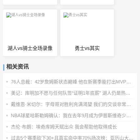
湖人vs骑士全场录像
勇士vs其实
相关资讯
76人总裁：42岁詹姆斯状态巅峰 他在新赛季能打出MVP级别的表现
美记：库明加不愿与任何队签“证明1年底薪” 湖人仍是热门下家
戴维恩·米切尔：字母哥对胜利充满渴望 我们的交谈非常融洽
NBA球星哈斯勒姆确认：我在去年9月成为伊普斯维奇少数股东
杰伦·布朗：埃奇库姆天赋出众 我会帮助他取得成长
过去5个赛季砍下30+且真实命中率70%场次榜：亚历山大第一