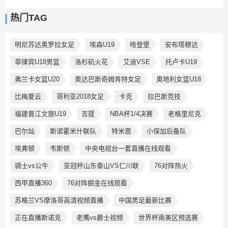
热门TAG
明尼苏达奥罗拉女足
埃森U19
哈登堡
安布塔穆达
菲律宾U18男篮
洛杉矶火花
艾迪VSE
托卢卡U19
弗兰卡女篮U20
奥达巴斯奇姆肯特女足
奥地利女篮U18
比梅夏云
哥利亚2018女足
卡克
拉巴斯竞技
福建晋江文旅U19
吉提
NBA杯1/4决赛
老格里尼克
巴尔灿
斯诺霍米什联队
特米恩
小保加后备队
埃弗顿
韦斯顿
中央电视台一套直播在线观看
骑士vs公牛
亚冠杯山东泰山VS仁川联
76对阵热火
西甲直播360
76对阵掘金在线观看
苏格兰VS摩洛哥高清视频直播
中国男足最新比赛
正在直播斯诺克
老鹰vs爵士视频
世界杯南美区预选赛