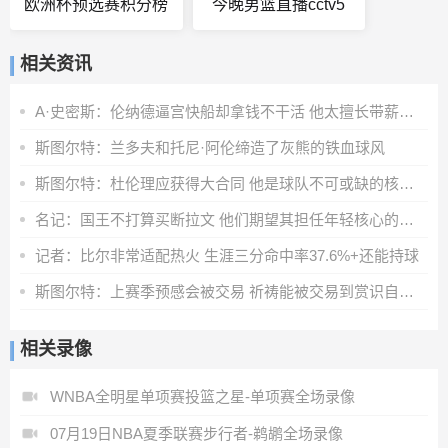
欧洲杯预选赛积分榜
今晚男篮直播cctv5
相关资讯
A·史密斯：伦纳德逼宫快船却拿钱不干活 他太擅长带薪休假了
斯图尔特：兰多夫和托尼·阿伦缔造了灰熊的铁血球风
斯图尔特：杜伦理应获得大合同 他是球队不可或缺的核心拼图
名记：国王不打算买断拉文 他们期望其担任年轻核心的老将领袖
记者：比尔非常适配热火 生涯三分命中率37.6%+还能持球
斯图尔特：上赛季预感会被交易 祈祷能被交易到赏识自己的球队
相关录像
WNBA全明星单项赛投篮之星-单项赛全场录像
07月19日NBA夏季联赛步行者-鹈鹕全场录像