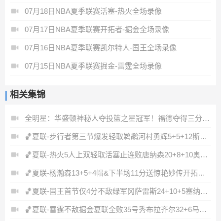
07月18日NBA夏季联赛活塞-热火全场录像
07月17日NBA夏季联赛开拓者-掘金全场录像
07月16日NBA夏季联赛凯尔特人-国王全场录像
07月15日NBA夏季联赛掘金-雷霆全场录像
相关集锦
全明星：华盛顿神秘人夺投篮之星冠军！福德夺得三分大赛冠军！
🏀夏联-步行者第三节爆发轻取鹈鹕河村勇辉5+5+12斯劳森22分
🏀夏联-热火5人上双轻取活塞止连败唐纳森20+8+10奥科里27分
🏀夏联-杨瀚森13+5+4帽&下半场11分送惊艳妙传开拓者力克掘金
🏀夏联-国王首节仅4分不敌绿军冈萨雷斯24+10+5塞纳克10+12
🏀夏联-雷霆不敌掘金夏联全败35号秀布拉齐尔32+6马拉14+7+6