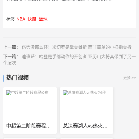
标签
NBA
快船
篮球
上一篇：
伤势没那么轻！米切罗是掌骨骨折 而非简单的小拇指骨折
下一篇：
迪班萨：哈登是手部动作的开创者 亚历山大将其带到了另一
个层次
热门视频
更多 >>
中超第二阶段赛程公布
总决赛湖人vs热火24秒