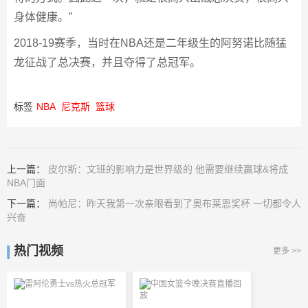
身体健康。”
2018-19赛季，当时在NBA还是二年级生的阿努诺比随猛
龙征战了总决赛，并且夺得了总冠军。
标签
NBA
尼克斯
篮球
上一篇：
皮尔斯：文班的影响力是世界级的 他需要继续赢球&将成
NBA门面
下一篇：
尚帕尼：昨天我第一次亲眼看到了奥布莱恩奖杯 一切都令人
兴奋
热门视频
更多 >>