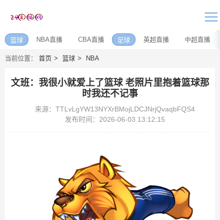
NBA直播
CBA直播
英超直播
中超直播
篮球
足球
当前位置：
首页
篮球
NBA
文班：我很小就爱上了篮球 老照片里抱着篮球那
时我还不记事
来源：TTLvLgYW13NYXrBMojLDCJNrjQvaqbFQS4
发布时间：2026-06-03 13:12:15