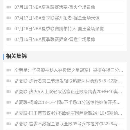
07月18日NBA夏季联赛活塞-热火全场录像
07月17日NBA夏季联赛开拓者-掘金全场录像
07月16日NBA夏季联赛凯尔特人-国王全场录像
07月15日NBA夏季联赛掘金-雷霆全场录像
相关集锦
全明星：华盛顿神秘人夺投篮之星冠军！福德夺得三分大赛冠军！
🏀夏联-步行者第三节爆发轻取鹈鹕河村勇辉5+5+12斯劳森22分
🏀夏联-热火5人上双轻取活塞止连败唐纳森20+8+10奥科里27分
🏀夏联-杨瀚森13+5+4帽&下半场11分送惊艳妙传开拓者力克掘金
🏀夏联-国王首节仅4分不敌绿军冈萨雷斯24+10+5塞纳克10+12
🏀夏联-雷霆不敌掘金夏联全败35号秀布拉齐尔32+6马拉14+7+6