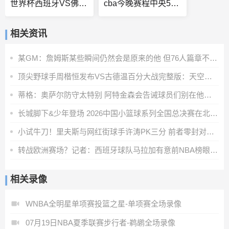
世界杯西班牙VS佛得角直播
cba今晚赛程中央5台电视直播
相关资讯
某GM：詹姆斯某些瞬间仍然会是原来的他 但76人篇章不会很精彩
顶尖野球手周楷恒发布VS古德温百分大战完整版：天空才是极限！
蒂格：奥萨尔防守太特别 阿特金森会告诫球员们别在他面前运球
长城脚下&少年登场 2026中国小篮球系列全国总决赛在北京延庆开幕
小试牛刀！里夫斯与网红街球手许涛PK三分 前者零封对手取胜
转战欧洲赛场？记者：西班牙球队马拉加有意前NBA榜眼秀怀斯曼
相关录像
WNBA全明星单项赛投篮之星-单项赛全场录像
07月19日NBA夏季联赛步行者-鹈鹕全场录像