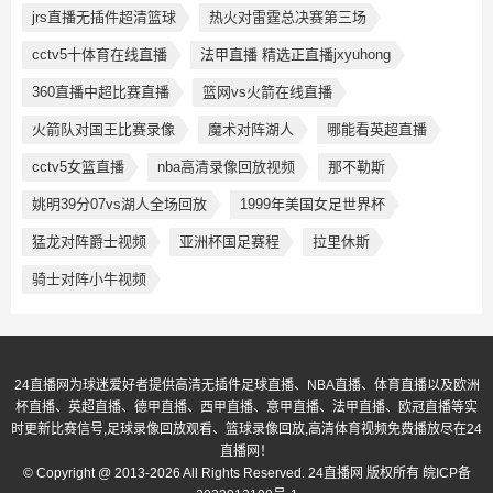
jrs直播无插件超清篮球
热火对雷霆总决赛第三场
cctv5十体育在线直播
法甲直播 精选正直播jxyuhong
360直播中超比赛直播
篮网vs火箭在线直播
火箭队对国王比赛录像
魔术对阵湖人
哪能看英超直播
cctv5女篮直播
nba高清录像回放视频
那不勒斯
姚明39分07vs湖人全场回放
1999年美国女足世界杯
猛龙对阵爵士视频
亚洲杯国足赛程
拉里休斯
骑士对阵小牛视频
24直播网为球迷爱好者提供高清无插件足球直播、NBA直播、体育直播以及欧洲
杯直播、英超直播、德甲直播、西甲直播、意甲直播、法甲直播、欧冠直播等实
时更新比赛信号,足球录像回放观看、篮球录像回放,高清体育视频免费播放尽在24
直播网！
© Copyright @ 2013-2026 All Rights Reserved. 24直播网 版权所有
皖ICP备