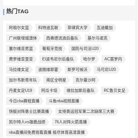
热门TAG
阿祖尔女篮
科特迪瓦联
菲律宾大学
瓦迪戴加
广州联增城澳体
西弗德流浪后备队
基尔马诺克
塞尔维亚男篮
葡萄牙竞技
国防与司法U20
费罗维亚里亚
El波韦尼尔后备队
哈尔罗
AC莫罗内
马拉维女足
波图维耶霍
斯罗可候沃
马可尼U20
加尔韦斯青年队
南区全明星
克尔曼沙阿
丹麦女足U19
阿瓜卡坦
维拉加斯后备队
RC鲁贝女足
今日cba赛程直播
斗鱼nba视频直播
快艇对阵勇士比赛直播
女排奥运冠军第二次缺席三大赛
凯尔特人vs雄鹿战绩
76人对阵火箭直播
nba直播间免费观看直播 极尽体育高清直播