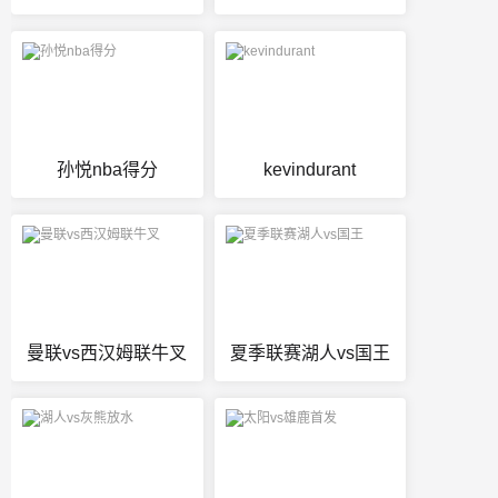
孙悦nba得分
kevindurant
曼联vs西汉姆联牛叉
夏季联赛湖人vs国王