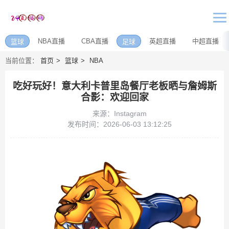
NBA直播
CBA直播
英超直播
中超直播
篮球
足球
当前位置：
首页
篮球
NBA
吃好玩好！意大利卡普里岛餐厅老板晒与詹姆斯
合影：欢迎回家
来源：Instagram
发布时间：2026-06-03 13:12:25