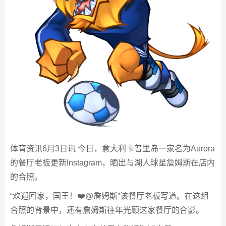
体育资讯6月3日讯 今日，意大利卡普里岛一家名为Aurora
的餐厅老板更新Instagram，晒出与湖人球星詹姆斯在店内
的合照。
“欢迎回家，国王！❤️@詹姆斯”该餐厅老板写道。在这组
合照的背景中，还有詹姆斯往年光顾这家餐厅的合影。