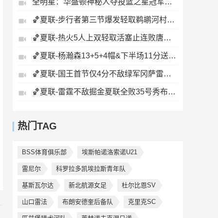
全明星：华盛顿神秘人夺投篮之星冠军！福德夺得三分大赛冠军！
🏀夏联-步行者第三节爆发轻取鹈鹕河村勇辉5+5+12斯劳森22分
🏀夏联-热火5人上双轻取活塞止连败唐纳森20+8+10奥科里27分
🏀夏联-杨瀚森13+5+4帽&下半场11分送惊艳妙传开拓者力克掘金
🏀夏联-国王首节仅4分不敌绿军冈萨雷斯24+10+5塞纳克10+12
🏀夏联-雷霆不敌掘金夏联全败35号秀布拉齐尔32+6马拉14+7+6
热门TAG
BSS体育俱乐部
埃斯帕诺洛索诺U21
雷尼尔
科罗拉多凯埃拉斯青年队
基斯瓦尔达
新北航源女足
杜尔比恩SV
山口雷法
布朗安德奎后备队
克里克SC