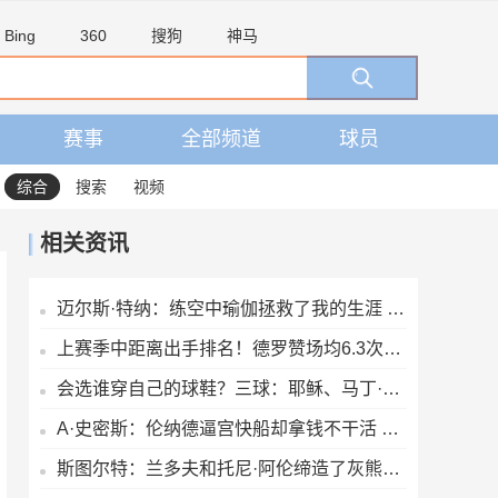
Bing
360
搜狗
神马
赛事
全部频道
球员
综合
搜索
视频
相关资讯
迈尔斯·特纳：练空中瑜伽拯救了我的生涯 队友还会调侃我练这个
上赛季中距离出手排名！德罗赞场均6.3次第1 KD第2 英格拉姆第3
会选谁穿自己的球鞋？三球：耶稣、马丁·路德·金、马尔科姆·X
A·史密斯：伦纳德逼宫快船却拿钱不干活 他太擅长带薪休假了
斯图尔特：兰多夫和托尼·阿伦缔造了灰熊的铁血球风