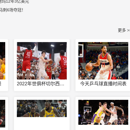
玛12年3亿美元
马刺6场夺冠！
更多 >
频
2022年世俱杯切尔西免费直播
今天乒乓球直播时间表