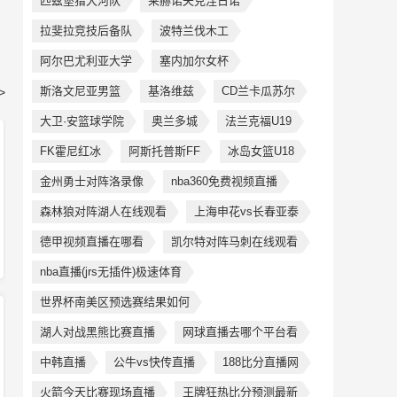
匹兹堡猎犬河队
莱赫诺夫克涅日诺
拉斐拉竞技后备队
波特兰伐木工
阿尔巴尤利亚大学
塞内加尔女杯
斯洛文尼亚男篮
基洛维兹
CD兰卡瓜苏尔
>
大卫·安篮球学院
奥兰多城
法兰克福U19
FK霍尼红冰
阿斯托普斯FF
冰岛女篮U18
金州勇士对阵洛录像
nba360免费视频直播
森林狼对阵湖人在线观看
上海申花vs长春亚泰
德甲视频直播在哪看
凯尔特对阵马刺在线观看
nba直播(jrs无插件)极速体育
世界杯南美区预选赛结果如何
湖人对战黑熊比赛直播
网球直播去哪个平台看
中韩直播
公牛vs快传直播
188比分直播网
火箭今天比赛现场直播
王牌狂热比分预测最新